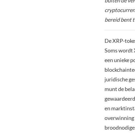
buiten de ve
cryptocurrenc
bereid bent t
De XRP-token
Soms wordt X
een unieke p
blockchaintec
juridische ge
munt de bela
gewaardeerd 
en marktinsta
overwinning 
broodnodige 