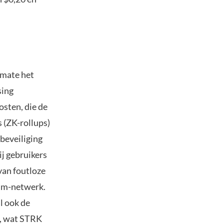
rmate het
sing
osten, die de
 (ZK-rollups)
 beveiliging
j gebruikers
van foutloze
eum-netwerk.
l ook de
n, wat STRK