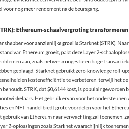
el voor nog meer rendement na de beursgang.
STRK): Ethereum-schaalvergroting transformeren
anshebber voor aanzienlijke groei is Starknet (STRK). Naa
stand van Ethereum groeit, pakt deze Layer 2-schaaloplos
problemen aan, zoals netwerkcongestie en hoge transactiek
ebben geplaagd. Starknet gebruikt zero-knowledge roll-ups
snelheid en kostenefficiëntie te verbeteren, terwijl het de
 behoudt. STRK, dat $0,6144 kost, is populair geworden bi
nontwikkelaars. Het gebruik ervan voor het ondersteunen 
ties en NFT-handel biedt grote voordelen voor het Ether
 gebruik van Ethereum naar verwachting zal toenemen, za
ayer 2-oplossingen zoals Starknet waarschijnlijk toeneme