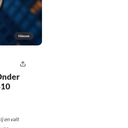
Nieuws
 Onder
$10
j en valt