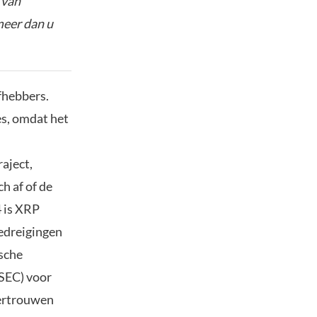
 van
meer dan u
fhebbers.
es, omdat het
aject,
h af of de
4 is XRP
bedreigingen
ische
SEC) voor
vertrouwen