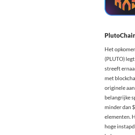
PlutoChain
Het opkomend
(PLUTO) legt
streeft erna
met blockcha
originele aa
belangrijke 
minder dan $
elementen. H
hoge instapdr