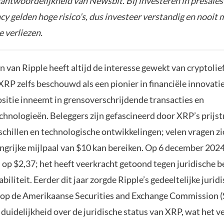
rantwoordelijkheid van Newsbit. Bij investeren in presales
y gelden hoge risico’s, dus investeer verstandig en nooit 
e verliezen.
 van Ripple heeft altijd de interesse gewekt van cryptolie
RP zelfs beschouwd als een pionier in financiële innovati
ositie inneemt in grensoverschrijdende transacties en
hnologieën. Beleggers zijn gefascineerd door XRP’s prijstr
schillen en technologische ontwikkelingen; velen vragen zic
ngrijke mijlpaal van $10 kan bereiken. Op 6 december 202
op $2,37; het heeft veerkracht getoond tegen juridische 
biliteit. Eerder dit jaar zorgde Ripple’s gedeeltelijke jurid
op de Amerikaanse Securities and Exchange Commission (
duidelijkheid over de juridische status van XRP, wat het 