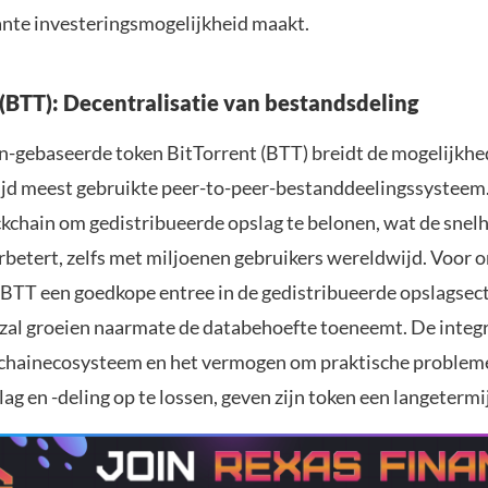
ante investeringsmogelijkheid maakt.
 (BTT): Decentralisatie van bestandsdeling
n-gebaseerde token BitTorrent (BTT) breidt de mogelijkhe
jd meest gebruikte peer-to-peer-bestanddeelingssysteem.
ckchain om gedistribueerde opslag te belonen, wat de snelh
erbetert, zelfs met miljoenen gebruikers wereldwijd. Voor 
 BTT een goedkope entree in de gedistribueerde opslagsect
zal groeien naarmate de databehoefte toeneemt. De integra
hainecosysteem en het vermogen om praktische problem
g en -deling op te lossen, geven zijn token een langetermi