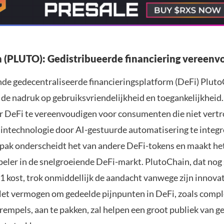
 (PLUTO): Gedistribueerde financiering vereenv
e gedecentraliseerde financieringsplatform (DeFi) Plut
 de nadruk op gebruiksvriendelijkheid en toegankelijkheid
ar DeFi te vereenvoudigen voor consumenten die niet vert
intechnologie door AI-gestuurde automatisering te integr
npak onderscheidt het van andere DeFi-tokens en maakt he
speler in de snelgroeiende DeFi-markt. PlutoChain, dat nog
1 kost, trok onmiddellijk de aandacht vanwege zijn innova
et vermogen om gedeelde pijnpunten in DeFi, zoals comple
empels, aan te pakken, zal helpen een groot publiek van g