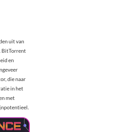
den uit van
 BitTorrent
eid en
ongeveer
or, die naar
tie in het
en met
jnpotentieel.