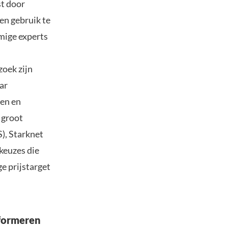
st door
en gebruik te
mige experts
zoek zijn
ar
gen en
 groot
), Starknet
keuzes die
e prijstarget
sformeren