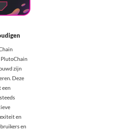
oudigen
oChain
. PlutoChain
rouwd zijn
eren. Deze
t een
 steeds
tieve
xiteit en
ebruikers en