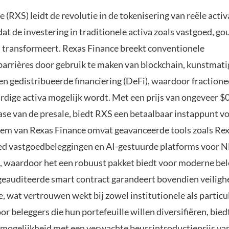
 (RXS) leidt de revolutie in de tokenisering van reële act
at de investering in traditionele activa zoals vastgoed, go
 transformeert. Rexas Finance breekt conventionele
barrières door gebruik te maken van blockchain, kunstmati
 en gedistribueerde financiering (DeFi), waardoor fraction
dige activa mogelijk wordt. Met een prijs van ongeveer $0
ase van de presale, biedt RXS een betaalbaar instappunt vo
em van Rexas Finance omvat geavanceerde tools zoals Rex
ed vastgoedbeleggingen en AI-gestuurde platforms voor N
, waardoor het een robuust pakket biedt voor moderne bel
geauditeerde smart contract garandeert bovendien veiligh
, wat vertrouwen wekt bij zowel institutionele als particu
or beleggers die hun portefeuille willen diversifiëren, bie
 mogelijkheid met een verwachte beursintroductieprijs va