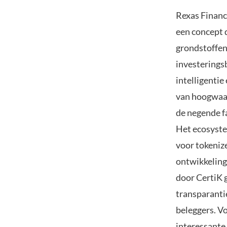
Rexas Finance
een concept d
grondstoffen
investerings
intelligentie
van hoogwaar
de negende f
Het ecosyste
voor tokeniz
ontwikkeling
door CertiK 
transparantie
beleggers. Vo
interessante