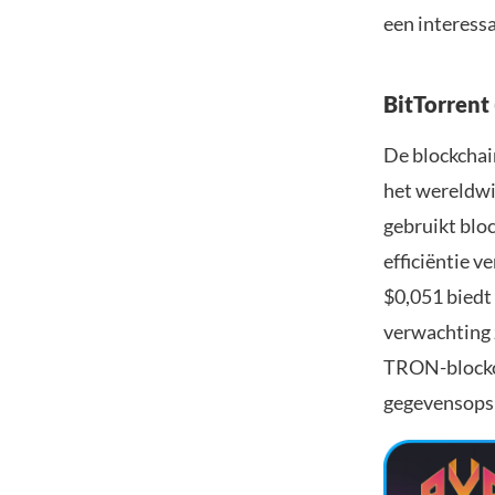
een interess
BitTorrent
De blockchai
het wereldwi
gebruikt blo
efficiëntie v
$0,051 biedt
verwachting 
TRON-blockc
gegevensopsla