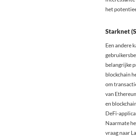
het potentie
Starknet (
Een andere k
gebruikersbe
belangrijke 
blockchain h
om transactie
van Ethereum
en blockchai
DeFi-applica
Naarmate het
vraag naar L