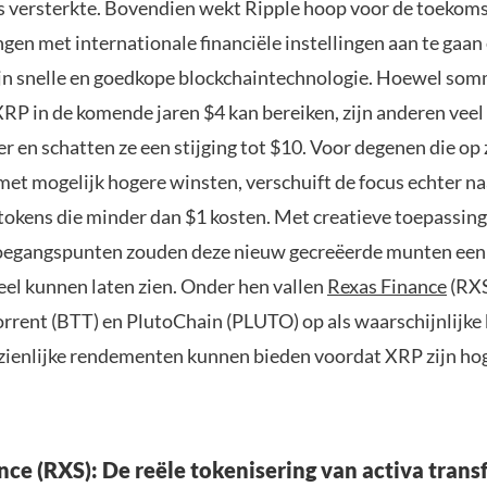
s versterkte. Bovendien wekt Ripple hoop voor de toekom
en met internationale financiële instellingen aan te gaan 
jn snelle en goedkope blockchaintechnologie. Hoewel som
XRP in de komende jaren $4 kan bereiken, zijn anderen veel
r en schatten ze een stijging tot $10. Voor degenen die op 
met mogelijk hogere winsten, verschuift de focus echter na
 tokens die minder dan $1 kosten. Met creatieve toepassin
oegangspunten zouden deze nieuw gecreëerde munten een
eel kunnen laten zien. Onder hen vallen
Rexas Finance
(RXS
orrent (BTT) en PlutoChain (PLUTO) op als waarschijnlijke 
zienlijke rendementen kunnen bieden voordat XRP zijn hog
nce (RXS): De reële tokenisering van activa tran