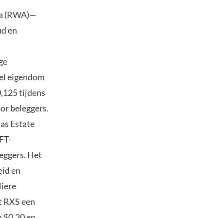
iva (RWA)—
ud en
ge
eel eigendom
,125 tijdens
or beleggers.
as Estate
FT-
eggers. Het
eid en
liere
dt RXS een
n $0,20 en