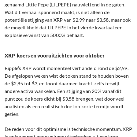
genaamd
Little Pepe
(LILPEPE) nauwlettend in de gaten.
Wat dit verhaal spannend maakt, is niet alleen de
potentiële stijging van XRP van $2,99 naar $3,58, maar ook
de mogelijkheid dat LILPEPE in het vierde kwartaal een
explosieve winst van 5000% behaalt.
XRP-koers en vooruitzichten voor oktober
Ripple’s XRP wordt momenteel verhandeld rond de $2,99.
De afgelopen weken wist de token stand te houden boven
de $2,85 tot $3, en toont daarmee kracht, zelfs terwijl
andere activa wankelen. Een stijging van 20% vanaf dit
punt zou de koers dicht bij $3,58 brengen, wat door veel
analisten als een realistisch doel op korte termijn wordt
gezien.
De reden voor dit optimisme is technische momentum. XRP
is onlangs met hoog volume uitgebroken uit een krap