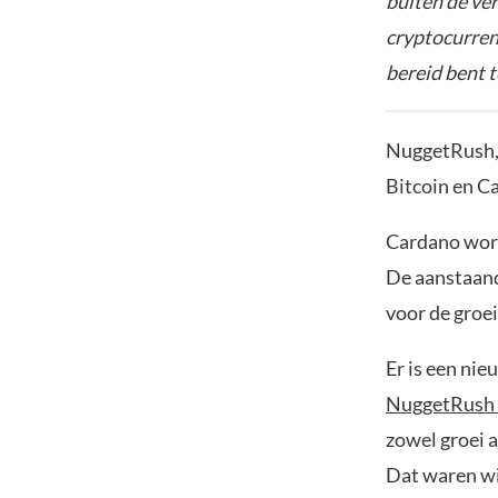
buiten de ve
cryptocurrenc
bereid bent t
NuggetRush, 
Bitcoin en C
Cardano word
De aanstaand
voor de groei
Er is een ni
NuggetRush
zowel groei a
Dat waren wi