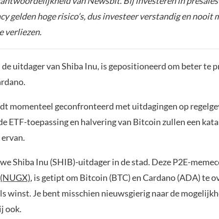
rantwoordelijkheid van Newsbit. Bij investeren in presales
y gelden hoge risico’s, dus investeer verstandig en nooit 
e verliezen.
de uitdager van Shiba Inu, is gepositioneerd om beter te 
ardano.
t momenteel geconfronteerd met uitdagingen op regelge
e ETF-toepassing en halvering van Bitcoin zullen een katal
 ervan.
euwe Shiba Inu (SHIB)-uitdager in de stad. Deze P2E-memec
 (NUGX)
, is getipt om Bitcoin (BTC) en Cardano (ADA) te o
ls winst. Je bent misschien nieuwsgierig naar de mogelijk
j ook.