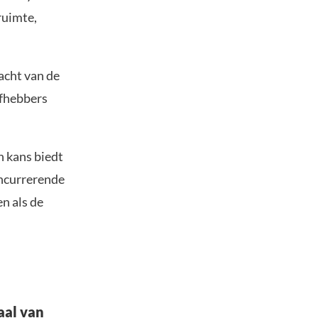
ruimte,
acht van de
efhebbers
n kans biedt
oncurrerende
n als de
aal van