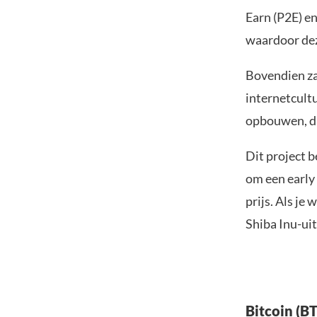
Earn (P2E) en
waardoor deze
Bovendien za
internetcult
opbouwen, die
Dit project 
om een early
prijs. Als j
Shiba Inu-uit
Bitcoin (BT