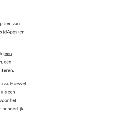
p tien van
s (dApps) en
 In
een
n, een
literen.
ctiva. Hoewel
 als een
voor het
n behoorlijk