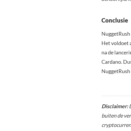
Conclusie
NuggetRush (
Het voldoet 
na de lancer
Cardano. Dus 
NuggetRush ee
Disclaimer:
D
buiten de ve
cryptocurrenc