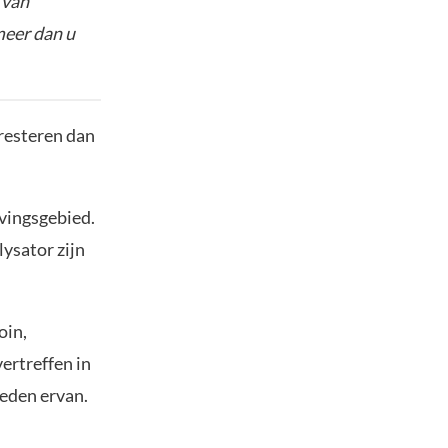
 van
meer dan u
presteren dan
vingsgebied.
ysator zijn
oin,
vertreffen in
heden ervan.