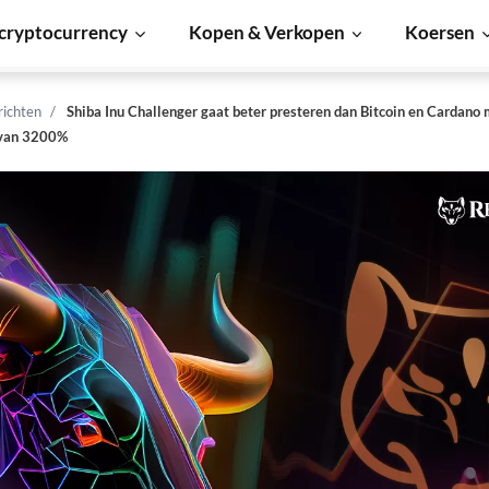
cryptocurrency
Kopen & Verkopen
Koersen
richten
Shiba Inu Challenger gaat beter presteren dan Bitcoin en Cardano
 van 3200%