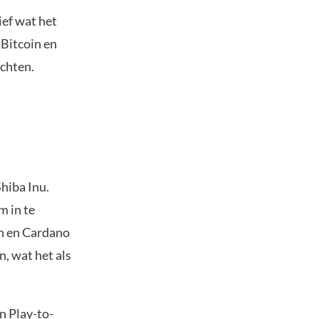
ief wat het
 Bitcoin en
ichten.
hiba Inu.
m in te
in en Cardano
, wat het als
n Play-to-