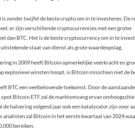
 is zonder twijfel de beste crypto om in te investeren. De r
ieel; er zijn verschillende cryptocurrencies met een groter
eel dan BTC. Het is de beste cryptocurrency om in te inves
 uitstekende staat van dienst als grote waardeopslag.
ering in 2009 heeft Bitcoin opmerkelijke veerkracht en groe
op explosieve winsten hoopt, is Bitcoin misschien niet de b
eft BTC een veelbelovende toekomst. Door de aanstaande
e spot Bitcoin ETF zal de marktomvang ervan omhoogschie
 de halvering volgend jaar ook een katalysator zijn voor aa
s analisten zal Bitcoin in het eerste kwartaal van 2024 waa
0.000 bereiken.