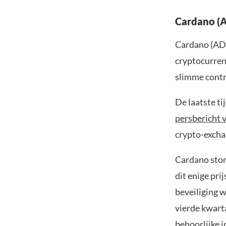
Cardano (A
Cardano (ADA)
cryptocurren
slimme contr
De laatste ti
persbericht 
crypto-exchan
Cardano ston
dit enige pri
beveiliging 
vierde kwarta
behoorlijke i