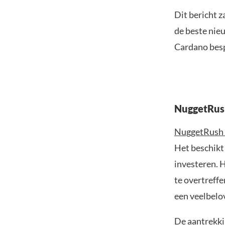
Dit bericht z
de beste nie
Cardano besp
NuggetRush
NuggetRush
Het beschikt 
investeren. 
te overtreffe
een veelbelo
De aantrekki