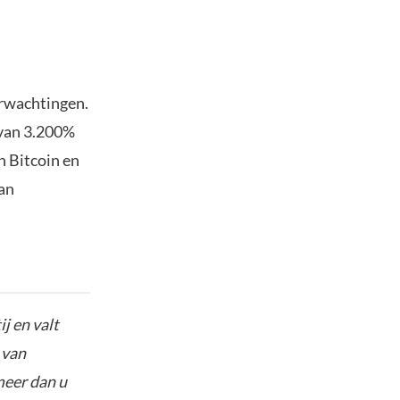
erwachtingen.
 van 3.200%
n Bitcoin en
kan
j en valt
 van
meer dan u