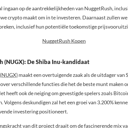
al ingaan op de aantrekkelijkheden van NuggetRush, inclus
uwe crypto maakt om in te investeren. Daarnaast zullen we
reken, inclusief hun potentiële toekomstige prijsvooruitz
NuggetRush Kopen
 (NUGX): De Shiba Inu-kandidaat
 (NUGX)
maakt een overtuigende zaak als de uitdager van S
over verschillende functies die het de beste munt maken o
Het heeft ook de neiging om gevestigde spelers zoals Bitco
n. Volgens deskundigen zal het een groei van 3.200% kennen
vende investering positioneert.
ngskracht van dit project draait om de fascinerende mix va