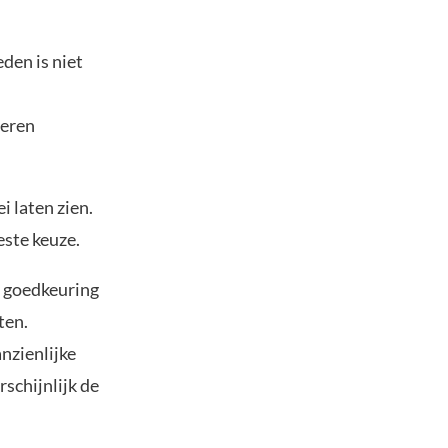
eden is niet
teren
i laten zien.
este keuze.
 goedkeuring
ten.
nzienlijke
rschijnlijk de