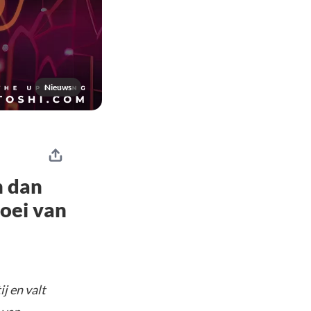
Nieuws
n dan
oei van
j en valt