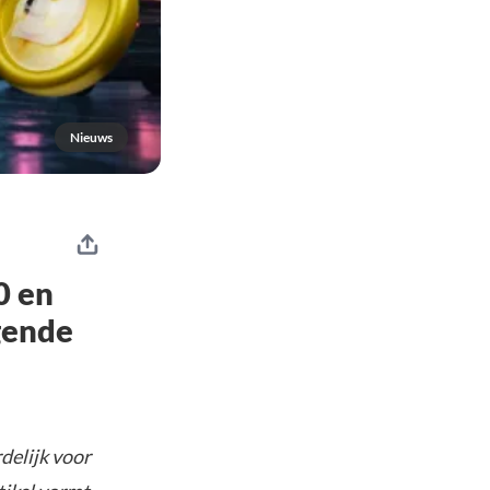
Nieuws
0 en
gende
delijk voor