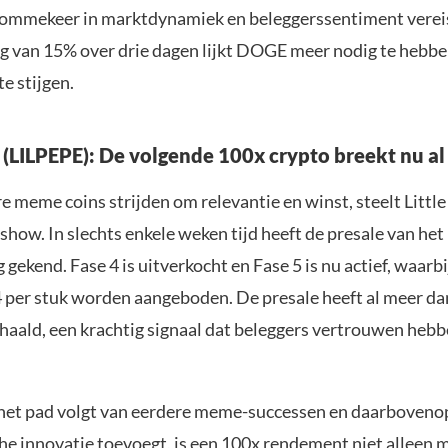
e ommekeer in marktdynamiek en beleggerssentiment verei
ng van 15% over drie dagen lijkt DOGE meer nodig te heb
e stijgen.
e (LILPEPE): De volgende 100x crypto breekt nu al
e meme coins strijden om relevantie en winst, steelt Littl
show. In slechts enkele weken tijd heeft de presale van het
gekend. Fase 4 is uitverkocht en Fase 5 is nu actief, waarbi
 per stuk worden aangeboden. De presale heeft al meer da
haald, een krachtig signaal dat beleggers vertrouwen hebb
het pad volgt van eerdere meme-successen en daarboveno
he innovatie toevoegt, is een 100x rendement niet alleen m