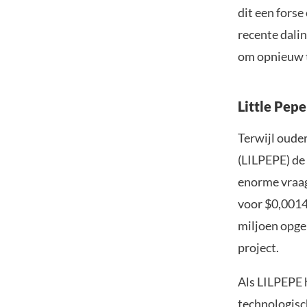
dit een fors
recente dali
om opnieuw t
Little Pep
Terwijl ouder
(LILPEPE) de 
enorme vraag 
voor $0,0014
miljoen opge
project.
Als LILPEPE 
technologisc