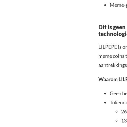
Meme-g
Dit is geen
technologi
LILPEPE is o
meme coins t
aantrekkings
Waarom LILP
Geen be
Tokeno
26
13