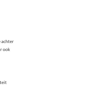
 achter
ar ook
teit