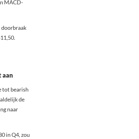
 een MACD-
n doorbraak
$11,50.
t aan
 tot bearish
aldelijk de
ing naar
80 in Q4, zou