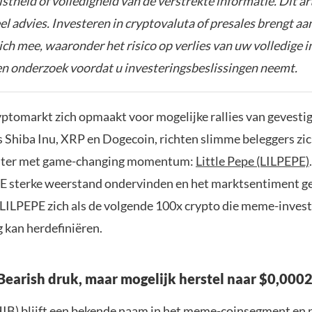
istheid of volledigheid van de verstrekte informatie. Dit ar
el advies. Investeren in cryptovaluta of presales brengt aa
zich mee, waaronder het risico op verlies van uw volledige i
gen onderzoek voordat u investeringsbeslissingen neemt.
ryptomarkt zich opmaakt voor mogelijke rallies van gevest
s Shiba Inu, XRP en Dogecoin, richten slimme beleggers zic
ter met game-changing momentum:
Little Pepe (LILPEPE)
sterke weerstand ondervinden en het marktsentiment ge
 LILPEPE zich als de volgende 100x crypto die meme-invest
 kan herdefiniëren.
 Bearish druk, maar mogelijk herstel naar $0,000
HIB) blijft een bekende naam in het meme-coinsegment en 