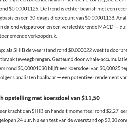
nd $0,00001125. De trend is echter bearish met een recen
gbasis en een 30-daags dieptepunt van $0,00001138. Anal
en dalend wigpatroon en een verslechterende MACD — dui
 toenemende verkoopdruk.
oop: als SHIB de weerstand rond $0,000022 weet te doorbre
uitbraak teweegbrengen. Gesteund door whale-accumulatie
m rond $0,00001030 blijft een koersdoel van $0,00025 te
 volgens analisten haalbaar — een potentieel rendement va
sh opstelling met koersdoel van $11,50
er kracht dan SHIB en handelt momenteel rond $2,27, een
fgelopen 24 uur. Na een test van de weerstand op $2,30 con