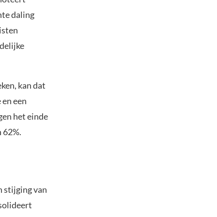
te daling
isten
delijke
ken, kan dat
 en een
gen het einde
n 62%.
 stijging van
solideert