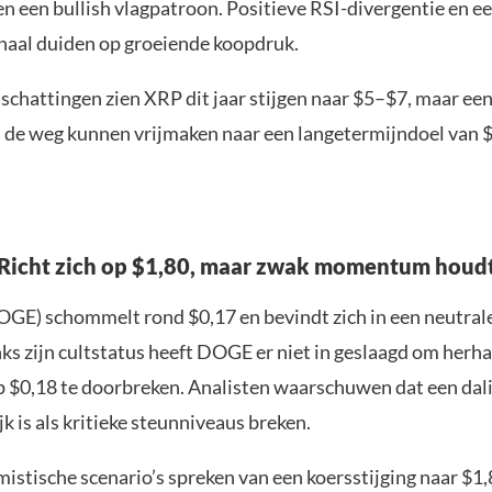
n een bullish vlagpatroon. Positieve RSI-divergentie en
naal duiden op groeiende koopdruk.
 schattingen zien XRP dit jaar stijgen naar $5–$7, maar ee
 de weg kunnen vrijmaken naar een langetermijndoel van 
Richt zich op $1,80, maar zwak momentum houd
GE) schommelt rond $0,17 en bevindt zich in een neutrale
s zijn cultstatus heeft DOGE er niet in geslaagd om herha
 $0,18 te doorbreken. Analisten waarschuwen dat een dal
k is als kritieke steunniveaus breken.
istische scenario’s spreken van een koersstijging naar $1,