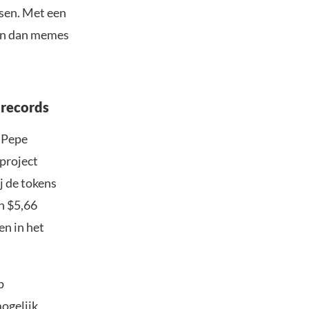
sen. Met een
ben dan memes
 records
e Pepe
 project
j de tokens
n $5,66
en in het
p
ogelijk,