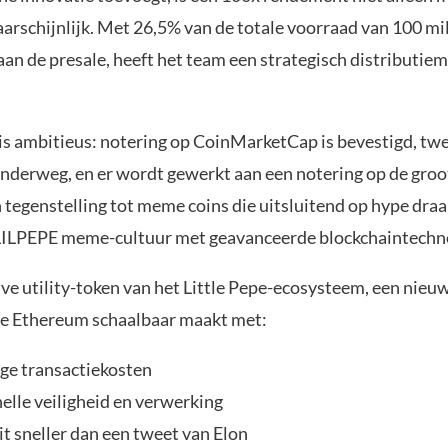
arschijnlijk. Met 26,5% van de totale voorraad van 100 mi
an de presale, heeft het team een strategisch distributie
s ambitieus: notering op CoinMarketCap is bevestigd, tw
 onderweg, en er wordt gewerkt aan een notering op de groo
n tegenstelling tot meme coins die uitsluitend op hype draa
LILPEPE meme-cultuur met geavanceerde blockchaintechno
ive utility-token van het Little Pepe-ecosysteem, een nieu
ie Ethereum schaalbaar maakt met:
age transactiekosten
elle veiligheid en verwerking
it sneller dan een tweet van Elon