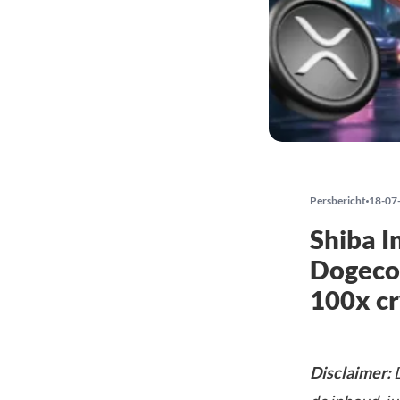
Persbericht
18-07
Shiba I
Dogecoi
100x c
Disclaimer:
D