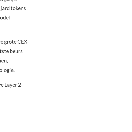
ljard tokens
model
ee grote CEX-
tste beurs
ien,
logie.
we Layer 2-