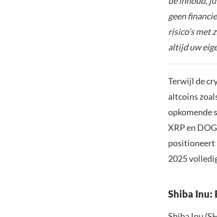
de inhoud, ju
geen financie
risico’s met 
altijd uw ei
Terwijl de c
altcoins zoal
opkomende s
XRP en DOGE 
positioneert
2025 volledig
Shiba Inu:
Shiba Inu (S