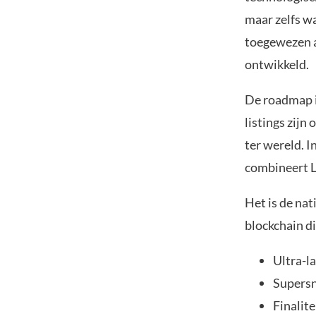
maar zelfs wa
toegewezen a
ontwikkeld.
De roadmap i
listings zijn
ter wereld. I
combineert 
Het is de nat
blockchain d
Ultra-l
Supersn
Finalite