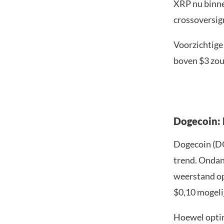
XRP nu binne
crossoversig
Voorzichtige
boven $3 zou
Dogecoin: 
Dogecoin (DO
trend. Ondank
weerstand op
$0,10 mogelij
Hoewel optim