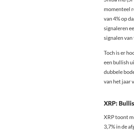
momenteel ro
van 4% op da
signaleren e
signalen van
Toch is er h
een bullish 
dubbele bode
van het jaar
XRP: Bulli
XRP toont me
3,7% in de a