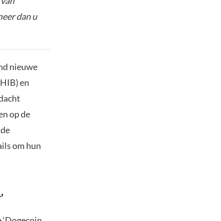
 van
meer dan u
end nieuwe
SHIB) en
ndacht
en op de
 de
ails om hun
’
e ‘Dogecoin