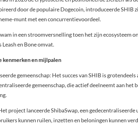
spireerd door de populaire Dogecoin, introduceerde SHIB zi
meme-munt met een concurrentievoordeel.
kwam in een stroomversnelling toen het zijn ecosysteem o
ls Leash en Bone omvat.
e kenmerken en mijlpalen
seerde gemeenschap: Het succes van SHIB is grotendeels 
entraliseerde gemeenschap, die actief deelneemt aan het b
ng.
et project lanceerde ShibaSwap, een gedecentraliseerde 
uikers kunnen ruilen, inzetten en beloningen kunnen verd