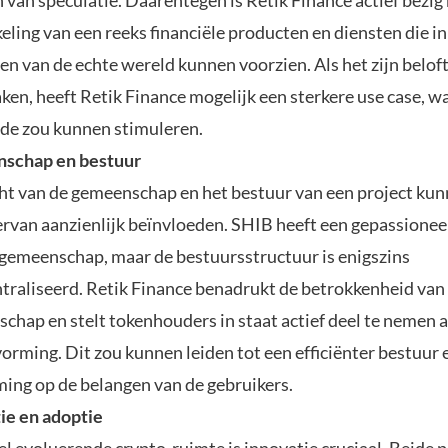
n van speculatie. Daarentegen is Retik Finance actief bezig
ling van een reeks financiële producten en diensten die in
en van de echte wereld kunnen voorzien. Als het zijn belof
en, heeft Retik Finance mogelijk een sterkere use case, w
de zou kunnen stimuleren.
schap en bestuur
ht van de gemeenschap en het bestuur van een project kun
 ervan aanzienlijk beïnvloeden. SHIB heeft een gepassione
 gemeenschap, maar de bestuursstructuur is enigszins
traliseerd. Retik Finance benadrukt de betrokkenheid van
chap en stelt tokenhouders in staat actief deel te nemen 
vorming. Dit zou kunnen leiden tot een efficiënter bestuur 
ing op de belangen van de gebruikers.
ie en adoptie