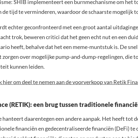
sme: SHIB implementeert een burnmechanisme om het to
an de tijd te verminderen, waardoor de schaarste mogelijk 
rdt echter geconfronteerd met een groot aantal uitdaging
acht trok, beweren critici dat het geen echt nut en een duid
ario heeft, behalve dat het een meme-muntstuk is. De snell
ot zorgen over mogelijke pump-and-dump-regelingen, die t
teit kunnen leiden.
k hier om deel te nemen aan de voorverkoop van Retik Fin
nce (RETIK): een brug tussen traditionele financi
e hanteert daarentegen een andere aanpak. Het heeft tot do
ionele financiën en gedecentraliseerde financiën (DeFi) t