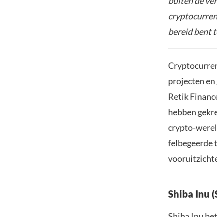
buiten de ve
cryptocurrenc
bereid bent t
Cryptocurren
projecten en
Retik Finance
hebben gekre
crypto-wereld
felbegeerde 
vooruitzichte
Shiba Inu 
Shiba Inu bet