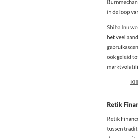
Burnmechani
in de loop v
Shiba Inu wo
het veel aand
gebruiksscen
ook geleid t
marktvolatili
Kli
Retik Fina
Retik Financ
tussen tradit