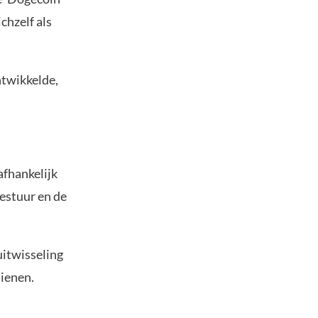
chzelf als
ntwikkelde,
afhankelijk
estuur en de
uitwisseling
ienen.