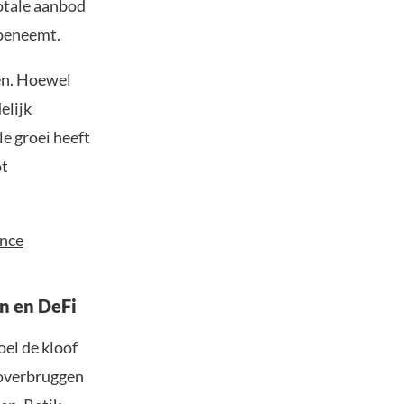
tale aanbod
toeneemt.
en. Hoewel
elijk
e groei heeft
ot
ance
ën en DeFi
el de kloof
e overbruggen