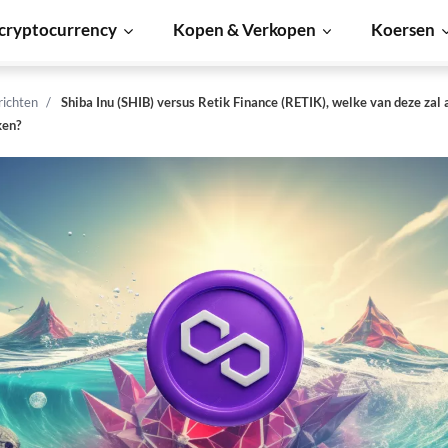
cryptocurrency
Kopen & Verkopen
Koersen
richten
Shiba Inu (SHIB) versus Retik Finance (RETIK), welke van deze zal a
ken?