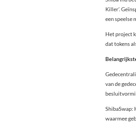
Killer’. Geïn
een speelse 
Het project 
dat tokens a
Belangrijkst
Gedecentrali
van de gedec
besluitvormi
ShibaSwap: H
waarmee gebr