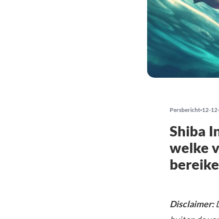
Persbericht
12-12
Shiba I
welke v
bereik
Disclaimer:
D