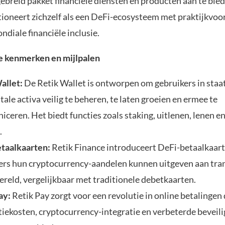
ebreid pakket financiële diensten en producten aan te bied
tioneert zichzelf als een DeFi-ecosysteem met praktijkvoo
ndiale financiële inclusie.
e kenmerken en mijlpalen
allet:
De Retik Wallet is ontworpen om gebruikers in staat
tale activa veilig te beheren, te laten groeien en ermee te
ceren. Het biedt functies zoals staking, uitlenen, lenen en
.
taalkaarten:
Retik Finance introduceert DeFi-betaalkaa
ers hun cryptocurrency-aandelen kunnen uitgeven aan tran
ereld, vergelijkbaar met traditionele debetkaarten.
ay:
Retik Pay zorgt voor een revolutie in online betalingen
tiekosten, cryptocurrency-integratie en verbeterde beveili