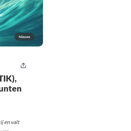
Nieuws
TIK),
munten
j en valt