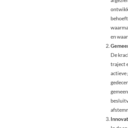
afgezie
ontwikke
behoeft
waarmak
en waar
Gemeen
De krac
traject
actieve
gedecen
gemeens
besluit
afstemm
Innovat