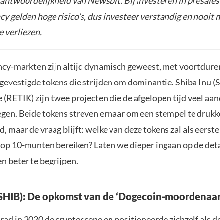
rantwoordelijkheid van Newsbit. Bij investeren in presales
y gelden hoge risico’s, dus investeer verstandig en nooit 
e verliezen.
cy-markten zijn altijd dynamisch geweest, met voortdur
 gevestigde tokens die strijden om dominantie. Shiba Inu (
 (RETIK) zijn twee projecten die de afgelopen tijd veel aa
gen. Beide tokens streven ernaar om een stempel te drukk
, maar de vraag blijft: welke van deze tokens zal als eerste
top 10-munten bereiken? Laten we dieper ingaan op de det
n beter te begrijpen.
(SHIB): De opkomst van de ‘Dogecoin-moordenaar
rad in 2020 de cryptoscene en positioneerde zichzelf als d