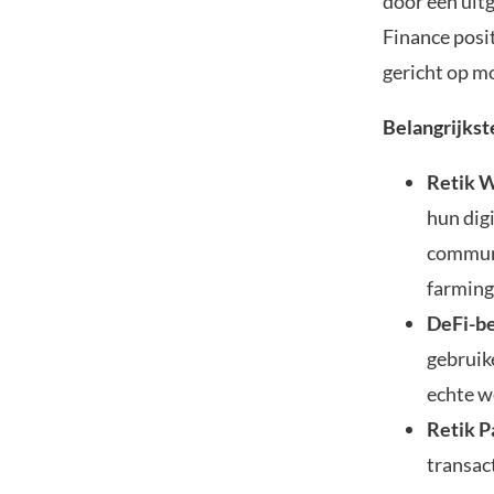
door een uitg
Finance posi
gericht op mo
Belangrijkst
Retik W
hun digi
communi
farming
DeFi-be
gebruik
echte w
Retik P
transac