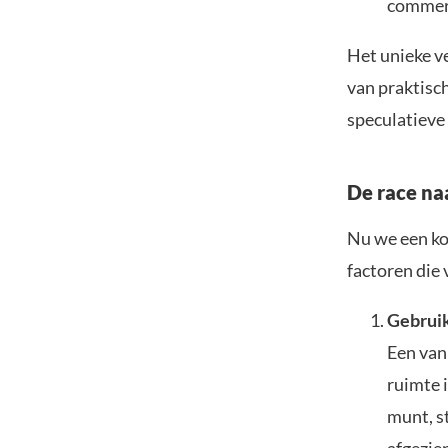
commerc
Het unieke ve
van praktisch
speculatieve 
De race na
Nu we een ko
factoren die 
Gebrui
Een van 
ruimte 
munt, s