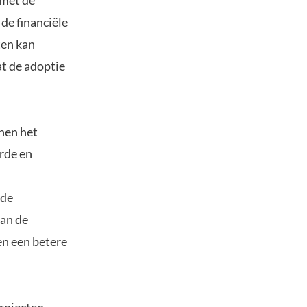
 met de
 de financiële
ten kan
at de adoptie
nen het
erde en
 de
aan de
en een betere