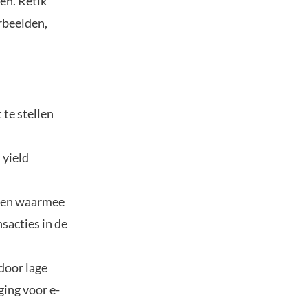
en. Retik
rbeelden,
 te stellen
 yield
rten waarmee
sacties in de
 door lage
ging voor e-