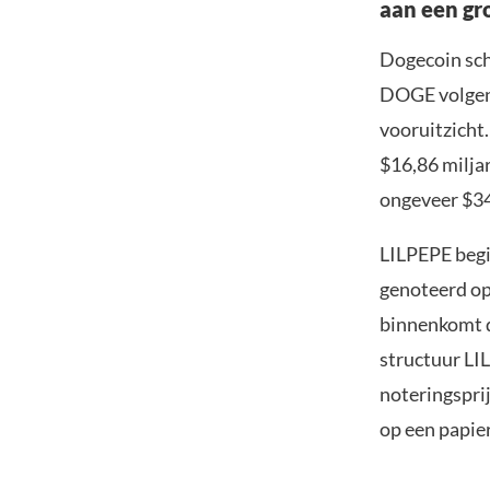
aan een gr
Dogecoin sch
DOGE volgen,
vooruitzicht.
$16,86 milja
ongeveer $34
LILPEPE begin
genoteerd op 
binnenkomt d
structuur LIL
noteringsprij
op een papier