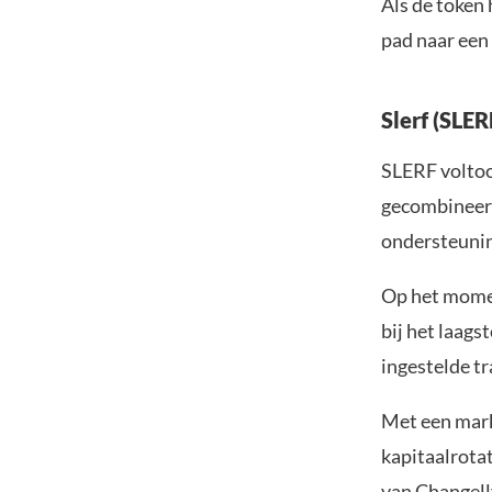
Als de token 
pad naar een 
Slerf (SLE
SLERF voltoo
gecombineerd
ondersteunin
Op het momen
bij het laags
ingestelde tr
Met een mark
kapitaalrota
van Changell