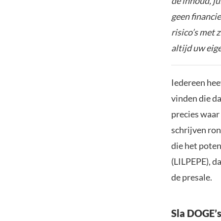
de inhoud, ju
geen financie
risico’s met 
altijd uw ei
Iedereen hee
vinden die da
precies waar
schrijven ron
die het poten
(LILPEPE), d
de presale.
Sla DOGE’s