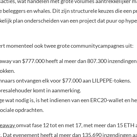
acties, wat handelen met grote volumes aantrekkelijker m
e beleggers en whales. Dit zijn structurele keuzes die een 
elijk plan onderscheiden van een project dat puur op hype
ert momenteel ook twee grote communitycampagnes uit:
away van $777.000 heeft al meer dan 807.300 inzendingen
okken.
nnaars ontvangen elk voor $77.000 aan LILPEPE-tokens.
presalehouder komt in aanmerking.
ge wat nodig is, is het indienen van een ERC20-wallet en h
sociale opdrachten.
veaway
omvat fase 12 tot en met 17, met meer dan 15 ETH a
t. Dat evenement heeft al meer dan 135.690 inzendingen a