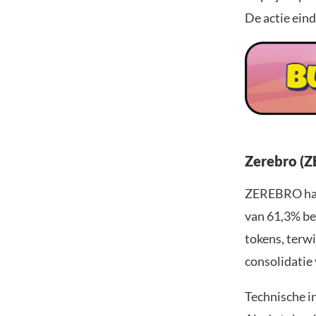
De actie eind
Zerebro (Z
ZEREBRO hand
van 61,3% be
tokens, terwi
consolidatie 
Technische i