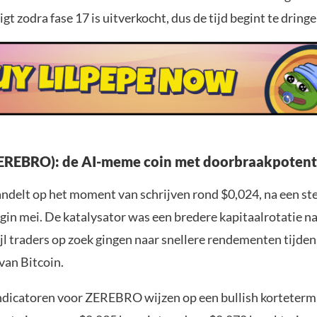
igt zodra fase 17 is uitverkocht, dus de tijd begint te dringe
EREBRO): de AI-meme coin met doorbraakpotent
elt op het moment van schrijven rond $0,024, na een ster
gin mei. De katalysator was een bredere kapitaalrotatie n
jl traders op zoek gingen naar snellere rendementen tijden
van Bitcoin.
ndicatoren voor ZEREBRO wijzen op een bullish kortetermi