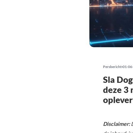
Persbericht
01-06
Sla Dog
deze 3 
opleve
Disclaimer:
D