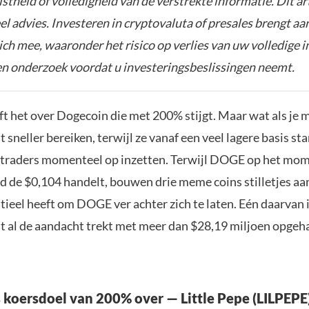
istheid of volledigheid van de verstrekte informatie. Dit ar
el advies. Investeren in cryptovaluta of presales brengt aa
zich mee, waaronder het risico op verlies van uw volledige i
gen onderzoek voordat u investeringsbeslissingen neemt.
ft het over Dogecoin die met 200% stijgt. Maar wat als je
t sneller bereiken, terwijl ze vanaf een veel lagere basis sta
 traders momenteel op inzetten. Terwijl DOGE op het mo
d de $0,104 handelt, bouwen drie meme coins stilletjes aan
tieel heeft om DOGE ver achter zich te laten. Eén daarvan 
at al de aandacht trekt met meer dan $28,19 miljoen opgeha
 koersdoel van 200% over — Little Pepe (LILPEP