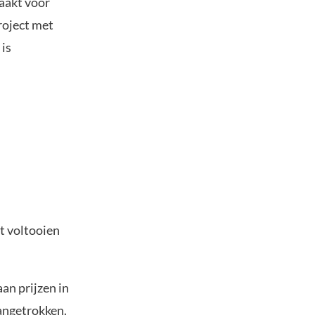
aakt voor
project met
 is
et voltooien
an prijzen in
angetrokken.