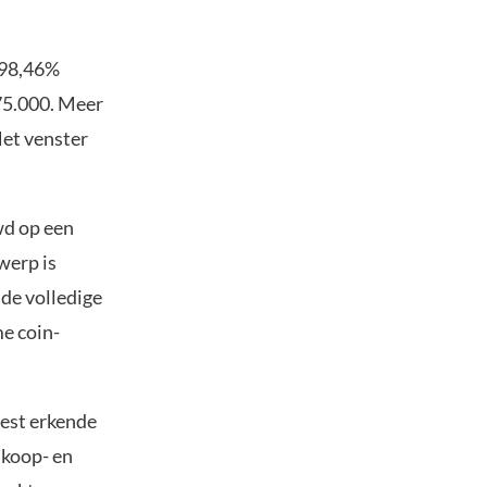
 98,46%
75.000. Meer
Het venster
wd op een
werp is
 de volledige
e coin-
eest erkende
 koop- en