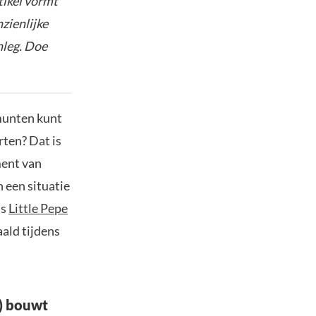
tikel vormt
nzienlijke
nleg. Doe
 munten kunt
rten? Dat is
ment van
 een situatie
is
Little Pepe
ald tijdens
E) bouwt