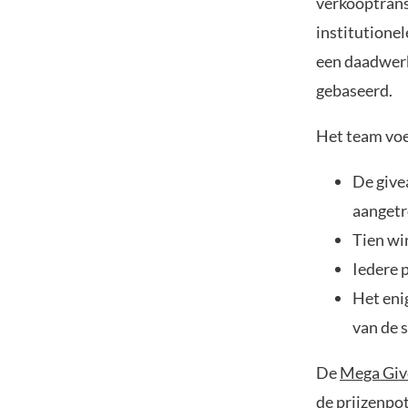
verkooptrans
institutionel
een daadwerk
gebaseerd.
Het team vo
De give
aangetr
Tien wi
Iedere 
Het eni
van de 
De
Mega Gi
de prijzenpo