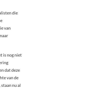
listen die
de
ie van
 naar
 is nog niet
ering
en dat deze
chte van de
 staan nu al