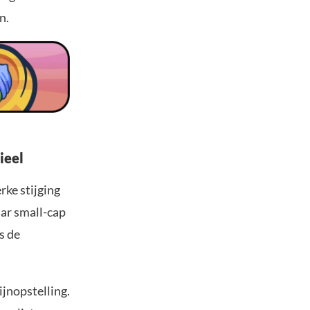
n.
ieel
ke stijging
aar small-cap
s de
jnopstelling.