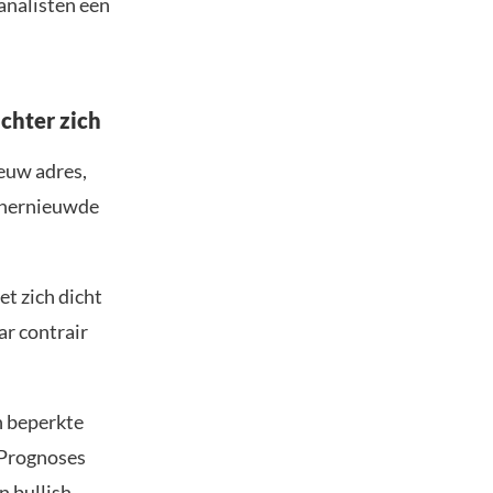
analisten een
chter zich
euw adres,
r hernieuwde
t zich dicht
ar contrair
n beperkte
 Prognoses
n bullish