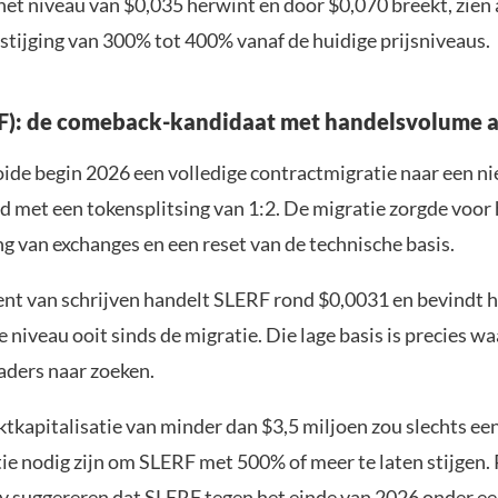
het niveau van $0,035 herwint en door $0,070 breekt, zien 
stijging van 300% tot 400% vanaf de huidige prijsniveaus.
RF): de comeback-kandidaat met handelsvolume a
ide begin 2026 een volledige contractmigratie naar een ni
 met een tokensplitsing van 1:2. De migratie zorgde voo
g van exchanges en een reset van de technische basis.
t van schrijven handelt SLERF rond $0,0031 en bevindt he
te niveau ooit sinds de migratie. Die lage basis is precies wa
aders naar zoeken.
tkapitalisatie van minder dan $3,5 miljoen zou slechts ee
tie nodig zijn om SLERF met 500% of meer te laten stijgen.
y suggereren dat SLERF tegen het einde van 2026 onder ee