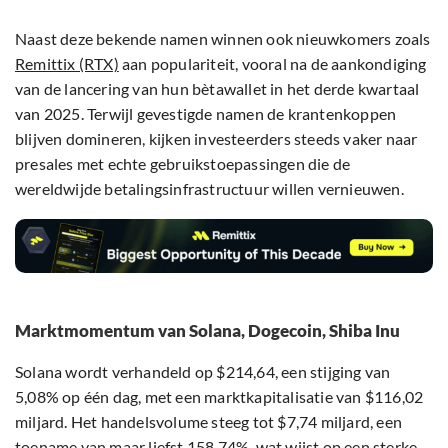
Naast deze bekende namen winnen ook nieuwkomers zoals
Remittix (RTX)
aan populariteit, vooral na de aankondiging
van de lancering van hun bètawallet in het derde kwartaal
van 2025. Terwijl gevestigde namen de krantenkoppen
blijven domineren, kijken investeerders steeds vaker naar
presales met echte gebruikstoepassingen die de
wereldwijde betalingsinfrastructuur willen vernieuwen.
Marktmomentum van Solana, Dogecoin, Shiba Inu
Solana wordt verhandeld op $214,64, een stijging van
5,08% op één dag, met een marktkapitalisatie van $116,02
miljard. Het handelsvolume steeg tot $7,74 miljard, een
toename van maar liefst 158,74%, wat wijst op een sterke