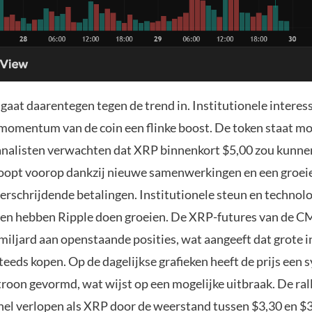
gaat daarentegen tegen de trend in. Institutionele interess
momentum van de coin een flinke boost. De token staat m
analisten verwachten dat XRP binnenkort $5,00 zou kunne
loopt voorop dankzij nieuwe samenwerkingen en een groei
erschrijdende betalingen. Institutionele steun en technol
en hebben Ripple doen groeien. De XRP-futures van de 
miljard aan openstaande posities, wat aangeeft dat grote i
teeds kopen. Op de dagelijkse grafieken heeft de prijs een
roon gevormd, wat wijst op een mogelijke uitbraak. De ral
snel verlopen als XRP door de weerstand tussen $3,30 en $3