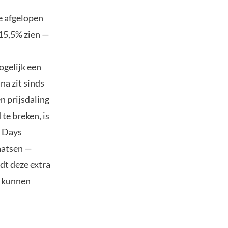
e afgelopen
 15,5% zien —
ogelijk een
na zit sinds
n prijsdaling
te breken, is
n Days
aatsen —
dt deze extra
u kunnen