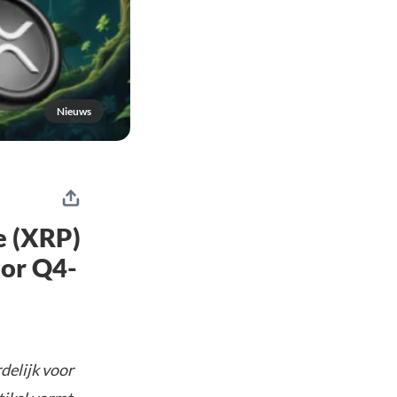
Nieuws
e (XRP)
oor Q4-
delijk voor