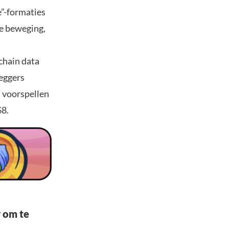
e”-formaties
e beweging,
chain data
leggers
n voorspellen
$8.
r om te