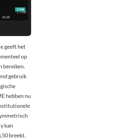
e geeft het
omenteel op
n bereiken.
end gebruik
ogische
CME hebben nu
nstitutionele
 symmetrisch
ly kan
,50 breekt.