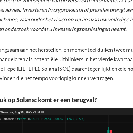
istheid of volledigheid van de verstrekte informatie. Dit ar
el advies. Investeren in cryptovaluta of presales brengt aa
zich mee, waaronder het risico op verlies van uw volledige i
gen onderzoek voordat u investeringsbeslissingen neemt.
langzaam aan het herstellen, en momenteel duiken twee m
handelaren als potentiële uitblinkers in het vierde kwartaa
tle Pepe (LILPEPE)
. Solana (SOL) daarentegen lijkt enkele h
vinden die het tempo voorlopig kunnen vertragen.
k op Solana: komt er een terugval?