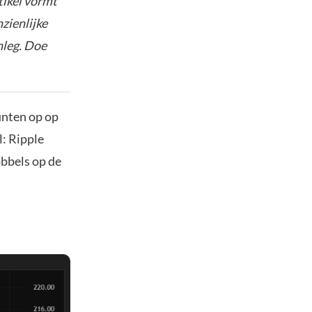
tikel vormt
nzienlijke
nleg. Doe
unten op op
l: Ripple
obbels op de