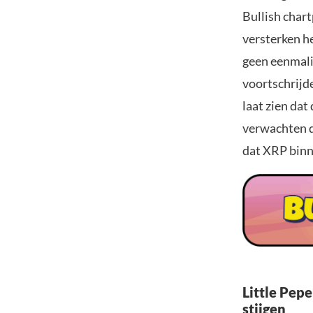
Bullish char
versterken h
geen eenmali
voortschrijd
laat zien dat
verwachten d
dat XRP binne
Little Pepe
stijgen