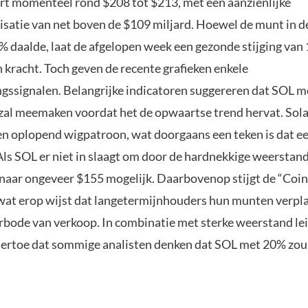
rt momenteel rond $208 tot $213, met een aanzienlijke
isatie van net boven de $109 miljard. Hoewel de munt in d
% daalde, laat de afgelopen week een gezonde stijging van
 kracht. Toch geven de recente grafieken enkele
ssignalen. Belangrijke indicatoren suggereren dat SOL m
 zal meemaken voordat het de opwaartse trend hervat. Sola
een oplopend wigpatroon, wat doorgaans een teken is dat ee
Als SOL er niet in slaagt om door de hardnekkige weerstand 
 naar ongeveer $155 mogelijk. Daarbovenop stijgt de “Coi
wat erop wijst dat langetermijnhouders hun munten verpl
rbode van verkoop. In combinatie met sterke weerstand lei
ertoe dat sommige analisten denken dat SOL met 20% zo