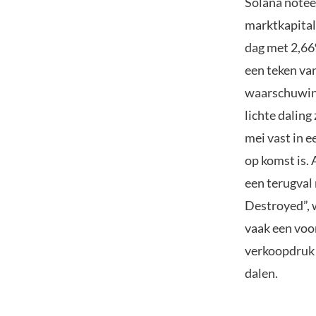
Solana notee
marktkapital
dag met 2,66
een teken van
waarschuwing
lichte daling
mei vast in 
op komst is. 
een terugval
Destroyed”, 
vaak een voo
verkoopdruk 
dalen.