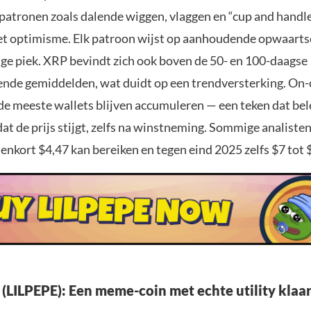
tpatronen zoals dalende wiggen, vlaggen en “cup and handl
et optimisme. Elk patroon wijst op aanhoudende opwaarts
ge piek. XRP bevindt zich ook boven de 50- en 100-daagse
ende gemiddelden, wat duidt op een trendversterking. On-
 de meeste wallets blijven accumuleren — een teken dat be
at de prijs stijgt, zelfs na winstneming. Sommige analiste
nkort $4,47 kan bereiken en tegen eind 2025 zelfs $7 tot 
 (LILPEPE): Een meme-coin met echte utility klaa