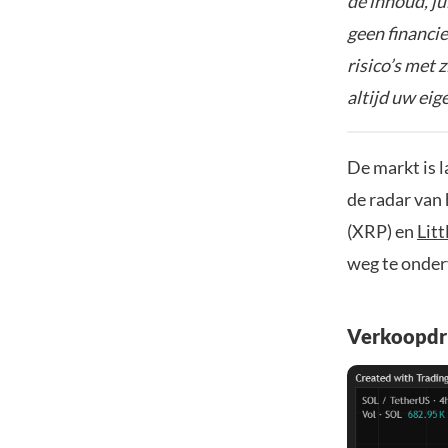
de inhoud, ju
geen financie
risico’s met 
altijd uw ei
De markt is 
de radar van 
(XRP) en
Lit
weg te onder
Verkoopdru