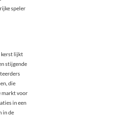
ijke speler
kerst lijkt
en stijgende
steerders
en, die
e markt voor
aties in een
n in de