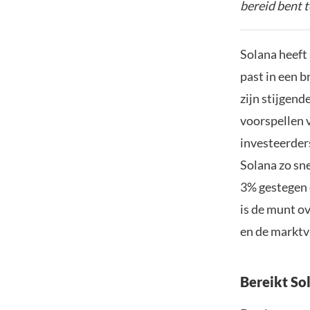
bereid bent t
Solana heeft
past in een b
zijn stijgend
voorspellen 
investeerders
Solana zo sne
3% gestegen 
is de munt o
en de marktv
Bereikt So