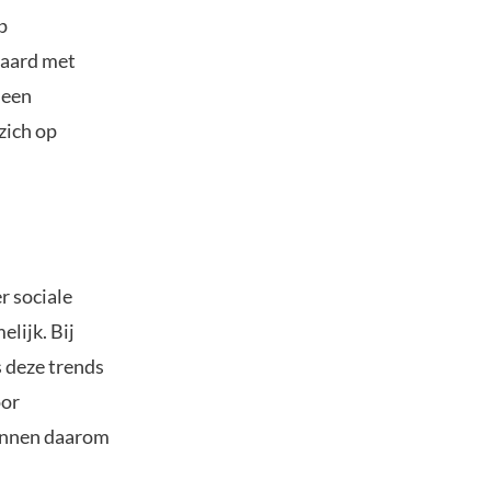
p
paard met
 een
zich op
r sociale
lijk. Bij
s deze trends
oor
kunnen daarom