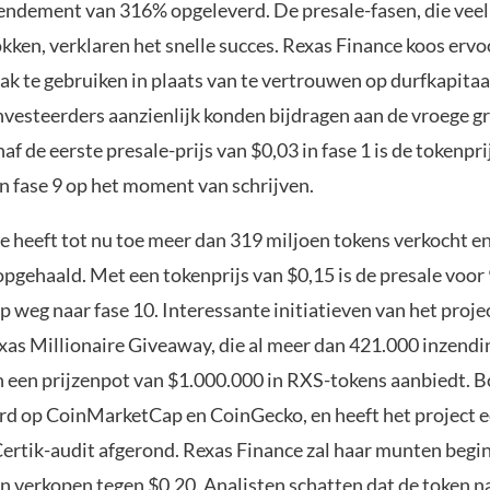
rendement van 316% opgeleverd. De presale-fasen, die vee
kken, verklaren het snelle succes. Rexas Finance koos erv
ak te gebruiken in plaats van te vertrouwen op durfkapita
nvesteerders aanzienlijk konden bijdragen aan de vroege gr
af de eerste presale-prijs van $0,03 in fase 1 is de tokenpr
n fase 9 op het moment van schrijven.
e heeft tot nu toe meer dan 319 miljoen tokens verkocht e
opgehaald. Met een tokenprijs van $0,15 is de presale voo
p weg naar fase 10. Interessante initiatieven van het proje
xas Millionaire Giveaway, die al meer dan 421.000 inzendi
 een prijzenpot van $1.000.000 in RXS-tokens aanbiedt. B
d op CoinMarketCap en CoinGecko, en heeft het project 
Certik-audit afgerond. Rexas Finance zal haar munten begi
n verkopen tegen $0,20. Analisten schatten dat de token n