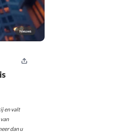
Nieuws
is
j en valt
 van
meer dan u