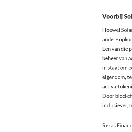
Voorbij So
Hoewel Solan
andere opko
Een van die p
beheer van a
in staat om e
eigendom, te 
activa-tokeni
Door blockch
inclusiever, 
Rexas Financ