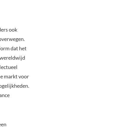
ders ook
 overwegen.
form dat het
 wereldwijd
lectueel
de markt voor
ogelijkheden.
ance
een