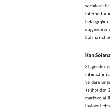
sociale activ
internetforu
belangrijke 
stijgende vr
Solana richte
Kan Solana
Stijgende ins
interactie ma
verdere lang
aanhouden. Zo
marktvolatil
invloed hebbe