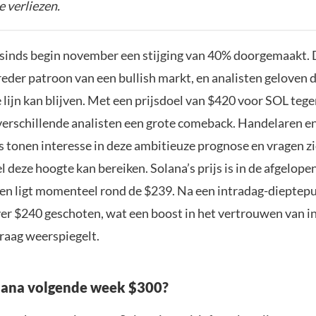
e verliezen.
 sinds begin november een stijging van 40% doorgemaakt. 
reder patroon van een bullish markt, en analisten geloven 
e lijn kan blijven. Met een prijsdoel van $420 voor SOL tege
verschillende analisten een grote comeback. Handelaren e
 tonen interesse in deze ambitieuze prognose en vragen zic
l deze hoogte kan bereiken. Solana’s prijs is in de afgelope
en ligt momenteel rond de $239. Na een intradag-dieptep
ver $240 geschoten, wat een boost in het vertrouwen van i
raag weerspiegelt.
lana volgende week $300?