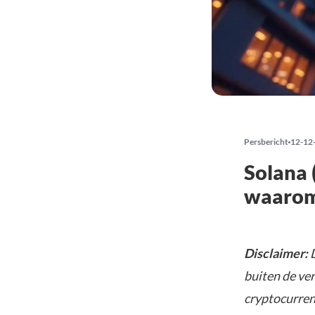
Persbericht
12-12
Solana 
waarom 
Disclaimer:
D
buiten de ve
cryptocurrenc