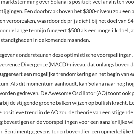
marktstemming over Solana is positief; veel analisten voo
sstijgingen. Een doorbraak boven het $300-niveau zou een a
en veroorzaken, waardoor de prijs dicht bij het doel van $
oor de lange termijn fungeert $500 als een mogelijk doel, a
standigheden in de komende maanden.
egevens ondersteunen deze optimistische voorspellingen
ergence Divergence (MACD)-niveau, dat onlangs boven de 
suggereert een mogelijke trendomkering en het begin van e
m. Als dit momentum aanhoudt, kan Solana naar nog ho
worden gedreven. De Awesome Oscillator (AO) toont ook p
rbij de stijgende groene balken wijzen op bullish kracht. E
positieve trend in de AO zou de theorie van een stijgende
g bevestigen en de voorspellingen voor een aanzienlijke w
. Sentimentgegevens tonen bovendien een opmerkelijke 