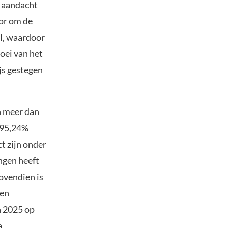
l aandacht
oor om de
al, waardoor
oei van het
ijs gestegen
n meer dan
r 95,24%
ct zijn onder
ngen heeft
ovendien is
een
n 2025 op
a