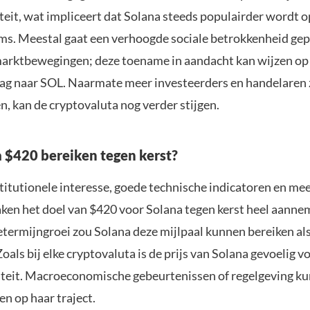
iteit, wat impliceert dat Solana steeds populairder wordt o
ms. Meestal gaat een verhoogde sociale betrokkenheid ge
marktbewegingen; deze toename in aandacht kan wijzen op
aag naar SOL. Naarmate meer investeerders en handelaren 
n, kan de cryptovaluta nog verder stijgen.
 $420 bereiken tegen kerst?
titutionele interesse, goede technische indicatoren en mee
ken het doel van $420 voor Solana tegen kerst heel aanneme
etermijngroei zou Solana deze mijlpaal kunnen bereiken al
als bij elke cryptovaluta is de prijs van Solana gevoelig v
iteit. Macroeconomische gebeurtenissen of regelgeving 
n op haar traject.