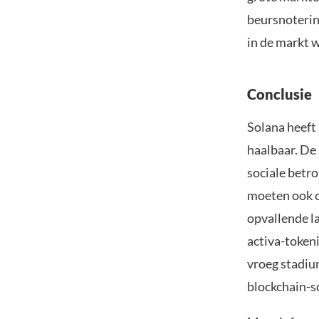
beursnoterin
in de markt w
Conclusie
Solana heeft 
haalbaar. De 
sociale betr
moeten ook o
opvallende l
activa-tokeni
vroeg stadium
blockchain-s