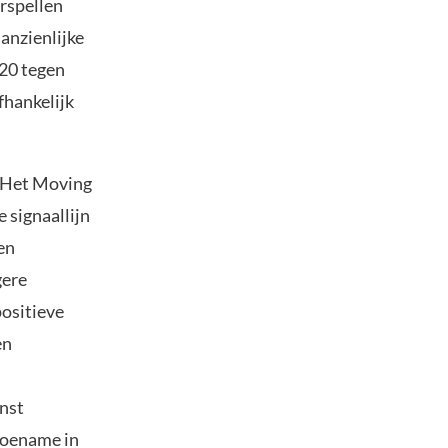
rspellen
anzienlijke
420 tegen
fhankelijk
. Het Moving
signaallijn
en
gere
ositieve
en
inst
toename in