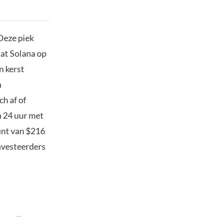
Deze piek
dat Solana op
n kerst
n
h af of
n 24 uur met
unt van $216
nvesteerders