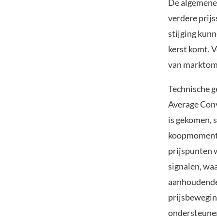
De algemene 
verdere prij
stijging kunn
kerst komt. V
van marktom
Technische g
Average Conv
is gekomen, 
koopmomentu
prijspunten 
signalen, waa
aanhoudende 
prijsbewegin
ondersteunen