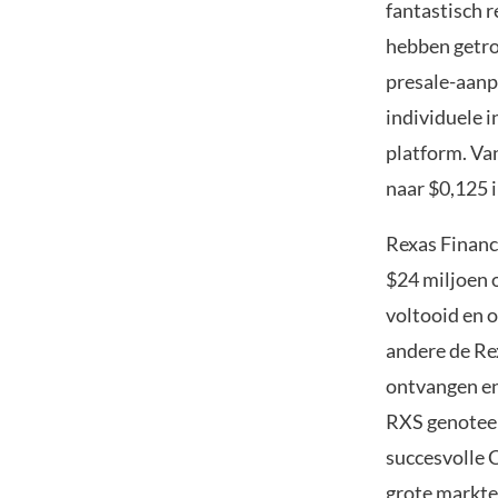
fantastisch 
hebben getro
presale-aanp
individuele i
platform. Van
naar $0,125 i
Rexas Financ
$24 miljoen 
voltooid en o
andere de Re
ontvangen en
RXS genoteer
succesvolle 
grote markte