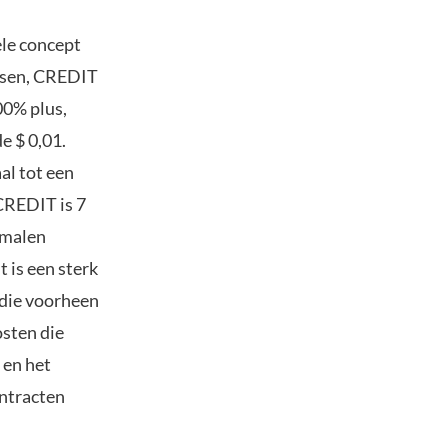
ele concept
ssen, CREDIT
00% plus,
e $ 0,01.
al tot een
CREDIT is 7
n malen
 is een sterk
 die voorheen
sten die
 en het
ntracten