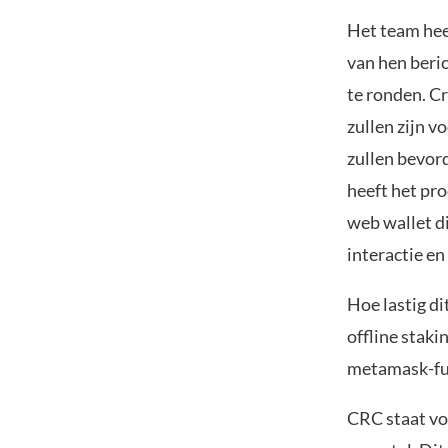
Het team hee
van hen beri
te ronden. Cr
zullen zijn v
zullen bevor
heeft het pro
web wallet d
interactie en
Hoe lastig di
offline stak
metamask-fun
CRC staat vo