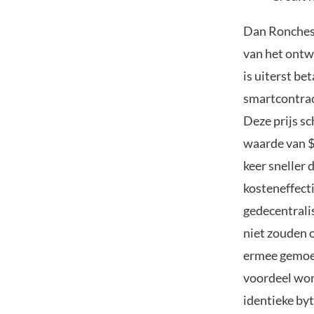
Dan Ronchese
van het ontw
is uiterst be
smartcontract
Deze prijs sc
waarde van $
keer sneller 
kosteneffecti
gedecentrali
niet zouden 
ermee gemoei
voordeel wor
identieke by