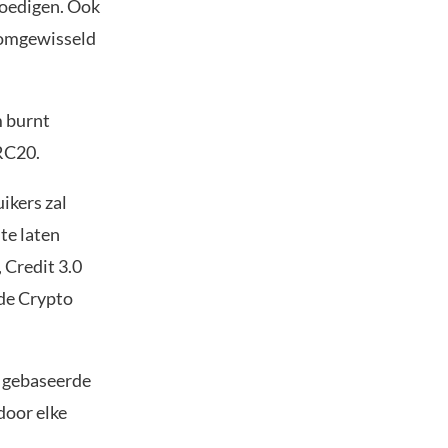
moedigen. Ook
 omgewisseld
m burnt
RC20.
uikers zal
te laten
 Credit 3.0
 de Crypto
n gebaseerde
door elke