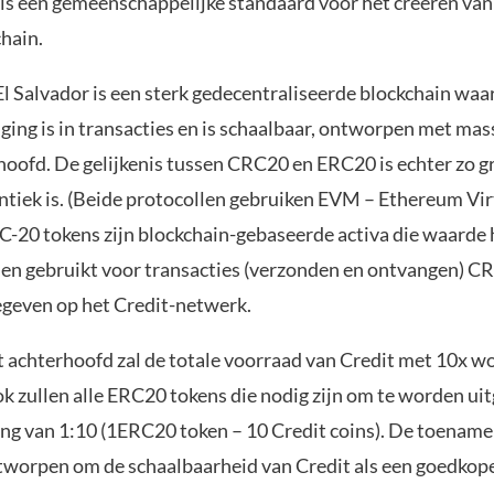
t is een gemeenschappelijke standaard voor het creëren van
chain.
l Salvador is een sterk gedecentraliseerde blockchain waar
ging is in transacties en is schaalbaar, ontworpen met mas
rhoofd. De gelijkenis tussen CRC20 en ERC20 is echter zo g
ntiek is. (Beide protocollen gebruiken EVM – Ethereum Vir
-20 tokens zijn blockchain-gebaseerde activa die waarde
n gebruikt voor transacties (verzonden en ontvangen) C
geven op het Credit-netwerk.
et achterhoofd zal de totale voorraad van Credit met 10x w
k zullen alle ERC20 tokens die nodig zijn om te worden uit
ng van 1:10 (1ERC20 token – 10 Credit coins). De toename
tworpen om de schaalbaarheid van Credit als een goedkop