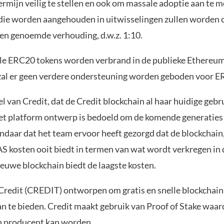
ermijn veilig te stellen en ook om massale adoptie aan te 
 die worden aangehouden in uitwisselingen zullen worden
ven genoemde verhouding, d.w.z. 1:10.
lle ERC20 tokens worden verbrand in de publieke Ethereu
zal er geen verdere ondersteuning worden geboden voor E
el van Credit, dat de Credit blockchain al haar huidige gebr
et platform ontwerp is bedoeld om de komende generaties 
ndaar dat het team ervoor heeft gezorgd dat de blockchain,
AS kosten ooit biedt in termen van wat wordt verkregen in
ieuwe blockchain biedt de laagste kosten.
 Credit (CREDIT) ontworpen om gratis en snelle blockchai
an te bieden. Credit maakt gebruik van Proof of Stake waar
n producent kan worden.