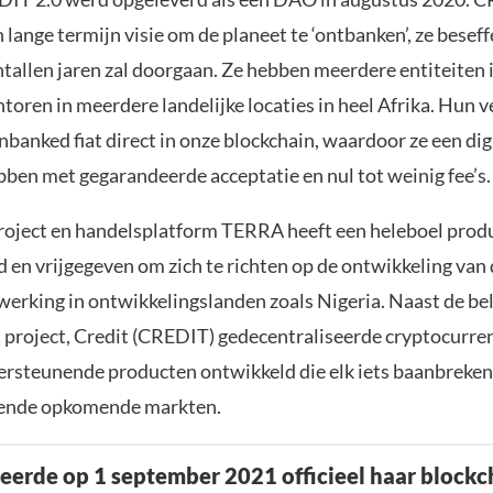
lange termijn visie om de planeet te ‘ontbanken’, ze besef
ntallen jaren zal doorgaan. Ze hebben meerdere entiteiten
toren in meerdere landelijke locaties in heel Afrika. Hun 
banked fiat direct in onze blockchain, waardoor ze een dig
bben met gegarandeerde acceptatie en nul tot weinig fee’s.
roject en handelsplatform TERRA heeft een heleboel prod
en vrijgegeven om zich te richten op de ontwikkeling van 
werking in ontwikkelingslanden zoals Nigeria. Naast de be
t project, Credit (CREDIT) gedecentraliseerde cryptocurren
dersteunende producten ontwikkeld die elk iets baanbreke
lende opkomende markten.
ceerde op 1 september 2021 officieel haar blockc