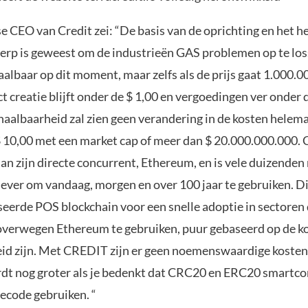
 CEO van Credit zei: “De basis van de oprichting en het h
erp is geweest om de industrieën GAS problemen op te lo
taalbaar op dit moment, maar zelfs als de prijs gaat 1.000.0
 creatie blijft onder de $ 1,00 en vergoedingen ver onder d
haalbaarheid zal zien geen verandering in de kosten helema
 10,00 met een market cap of meer dan $ 20.000.000.000. 
dan zijn directe concurrent, Ethereum, en is vele duizende
ever om vandaag, morgen en over 100 jaar te gebruiken. Dit
seerde POS blockchain voor een snelle adoptie in sectoren
overwegen Ethereum te gebruiken, puur gebaseerd op de ko
d zijn. Met CREDIT zijn er geen noemenswaardige kosten
dt nog groter als je bedenkt dat CRC20 en ERC20 smartco
tecode gebruiken. “