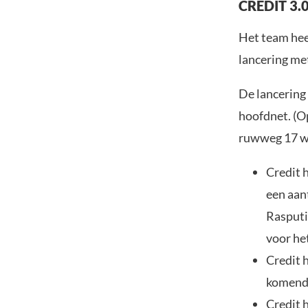
CREDIT 3.0
Het team hee
lancering me
De lancerin
hoofdnet. (O
ruwweg 17 w
Credit 
een aan
Rasputi
voor he
Credit 
komende
Credit 