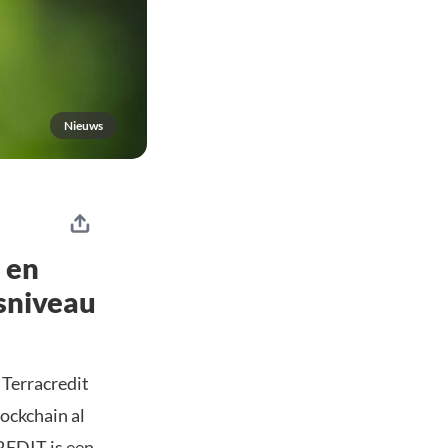
Nieuws
 en
sniveau
 Terracredit
ockchain al
REDIT is een