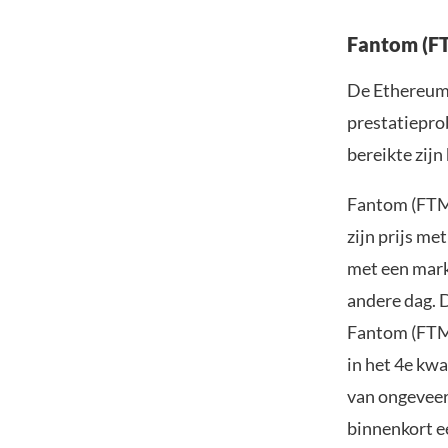
Fantom (FT
De Ethereum 
prestatiepro
bereikte zijn
Fantom (FTM)
zijn prijs m
met een markt
andere dag. D
Fantom (FTM)
in het 4e kwa
van ongeveer
binnenkort e