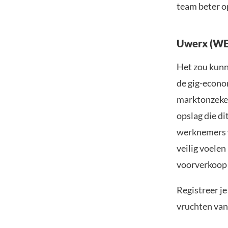
team beter o
Uwerx (WER
Het zou kunn
de gig-econom
marktonzeker
opslag die di
werknemers w
veilig voelen
voorverkoop 
Registreer j
vruchten va