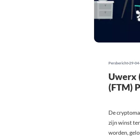
Persbericht
29-04
Uwerx 
(FTM) P
De cryptomar
zijn winst t
worden, gelov