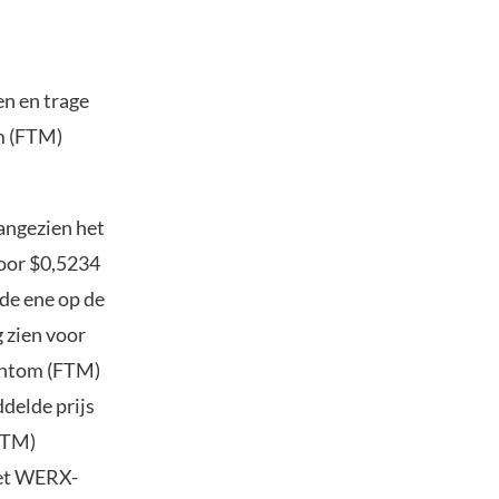
en en trage
m (FTM)
angezien het
voor $0,5234
 de ene op de
g zien voor
Fantom (FTM)
delde prijs
FTM)
het WERX-