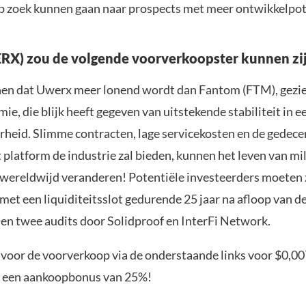
p zoek kunnen gaan naar prospects met meer ontwikkelpot
X) zou de volgende voorverkoopster kunnen zi
en dat Uwerx meer lonend wordt dan Fantom (FTM), gezie
ie, die blijk heeft gegeven van uitstekende stabiliteit in 
heid. Slimme contracten, lage servicekosten en de gedece
t platform de industrie zal bieden, kunnen het leven van m
ereldwijd veranderen! Potentiële investeerders moeten 
 met een liquiditeitsslot gedurende 25 jaar na afloop van d
en twee audits door Solidproof en InterFi Network.
e voor de voorverkoop via de onderstaande links voor $0,00
n een aankoopbonus van 25%!