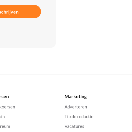
schrijven
rsen
Marketing
 koersen
Adverteren
oin
Tip de redactie
ereum
Vacatures