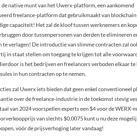
de native munt van het Uwerx-platform, een aankomend
seerd freelance-platform dat gebruikmaakt van blockchain
edige capaciteit! Het zal de kloof tussen werknemers en kop
rbruggen door tussenpersonen van derden te elimineren e
 te verlagen! De introductie van slimme contracten zal oo
tij in staat stellen om toegang te krijgen tot alle voorwaa
Hierdoor is het bedrijven en freelancers verboden elkaar te
sules in hun contracten op te nemen.
cties zal Uwerx iets bieden dat geen enkel conventioneel 
antie over de freelance-industrie in de toekomst stevig ves
aal van 2024 voorspellen experts een $4 voor de WERX-m
oorverkoopprijs van slechts $0,0075 kunt u nu deze mogeli
kopen, vóór de prijsverhoging later vandaag!