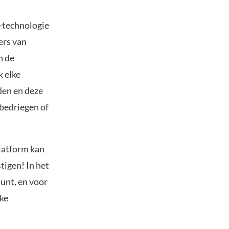
-technologie
ers van
n de
k elke
rden en deze
 bedriegen of
platform kan
tigen! In het
unt, en voor
jke