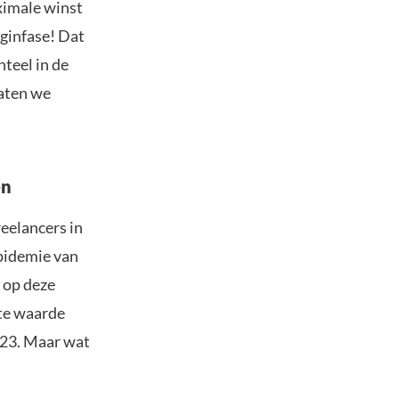
ximale winst
eginfase! Dat
teel in de
Laten we
en
eelancers in
pidemie van
 op deze
te waarde
2023. Maar wat