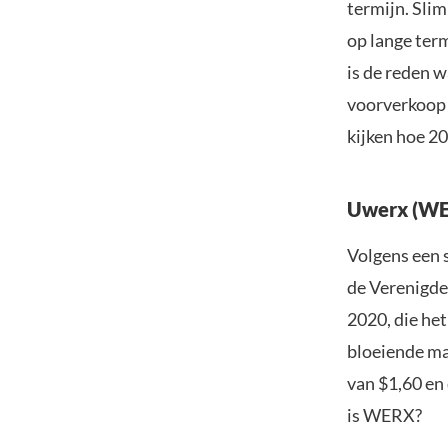
termijn. Sli
op lange term
is de reden 
voorverkoop i
kijken hoe 2
Uwerx (WER
Volgens een 
de Verenigde
2020, die he
bloeiende ma
van $1,60 en 
is WERX?