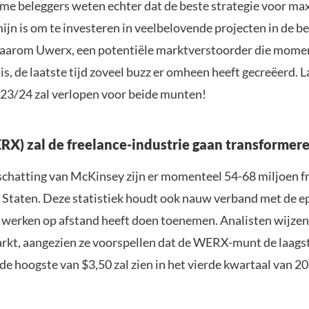
mme beleggers weten echter dat de beste strategie voor ma
ijn is om te investeren in veelbelovende projecten in de b
waarom Uwerx, een potentiële marktverstoorder die momen
s, de laatste tijd zoveel buzz er omheen heeft gecreëerd. 
023/24 zal verlopen voor beide munten!
X) zal de freelance-industrie gaan transformer
schatting van McKinsey zijn er momenteel 54-68 miljoen fr
 Staten. Deze statistiek houdt ook nauw verband met de e
t werken op afstand heeft doen toenemen. Analisten wijzen
rkt, aangezien ze voorspellen dat de WERX-munt de laags
de hoogste van $3,50 zal zien in het vierde kwartaal van 