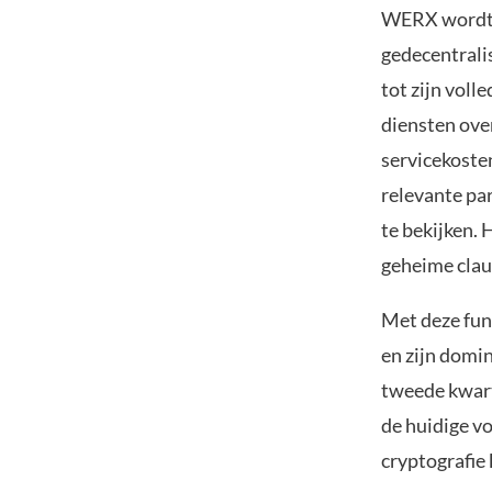
WERX wordt 
gedecentrali
tot zijn voll
diensten ove
servicekosten
relevante par
te bekijken. 
geheime clau
Met deze fun
en zijn domin
tweede kwart
de huidige v
cryptografie 