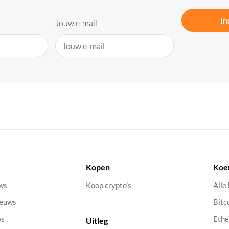
In
Jouw e-mail
Kopen
Koe
uws
Koop crypto’s
Alle
ieuws
Bitc
ws
Eth
Uitleg