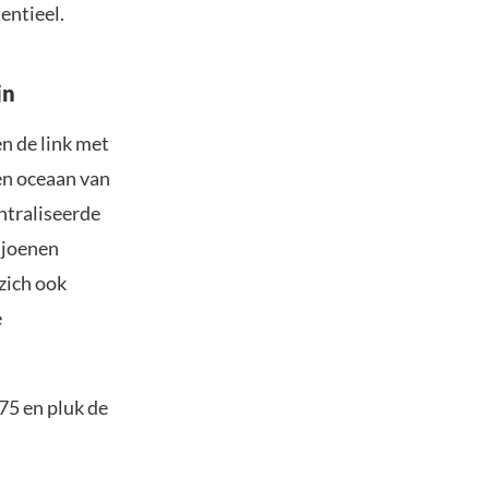
entieel.
jn
n de link met
een oceaan van
ntraliseerde
iljoenen
zich ook
e
75 en pluk de