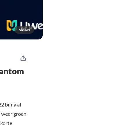
Nieuws
Fantom
2 bijna al
e weer groen
 korte