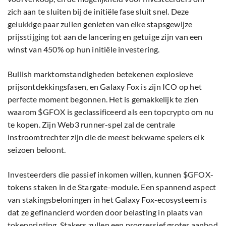
zich aan te sluiten bij de initiële fase sluit snel. Deze
gelukkige paar zullen genieten van elke stapsgewijze
prijsstijging tot aan de lancering en getuige zijn van een
winst van 450% op hun initiële investering.
Bullish marktomstandigheden betekenen explosieve
prijsontdekkingsfasen, en Galaxy Fox is zijn ICO op het
perfecte moment begonnen. Het is gemakkelijk te zien
waarom $GFOX is geclassificeerd als een topcrypto om nu
te kopen. Zijn Web3 runner-spel zal de centrale
instroomtrechter zijn die de meest bekwame spelers elk
seizoen beloont.
Investeerders die passief inkomen willen, kunnen $GFOX-
tokens staken in de Stargate-module. Een spannend aspect
van stakingsbeloningen in het Galaxy Fox-ecosysteem is
dat ze gefinancierd worden door belasting in plaats van
tokenprinting. Stakers zullen een progressief groter aanbod