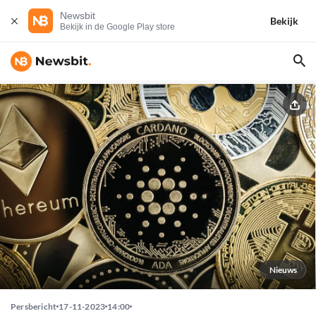
Newsbit
Bekijk
Bekijk in de Google Play store
Nieuws
Persbericht
17-11-2023
14:00