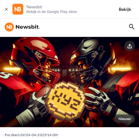
Newsbit
Bekijk
Bekijk in de Google Play store
Nieuws
Persbericht
24-04-2025
14:00