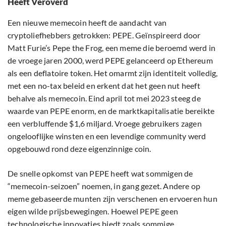
Heeft Veroverd
Een nieuwe memecoin heeft de aandacht van
cryptoliefhebbers getrokken: PEPE. Geïnspireerd door
Matt Furie’s Pepe the Frog, een meme die beroemd werd in
de vroege jaren 2000, werd PEPE gelanceerd op Ethereum
als een deflatoire token. Het omarmt zijn identiteit volledig,
met een no-tax beleid en erkent dat het geen nut heeft
behalve als memecoin. Eind april tot mei 2023 steeg de
waarde van PEPE enorm, en de marktkapitalisatie bereikte
een verbluffende $1,6 miljard. Vroege gebruikers zagen
ongelooflijke winsten en een levendige community werd
opgebouwd rond deze eigenzinnige coin.
De snelle opkomst van PEPE heeft wat sommigen de
“memecoin-seizoen” noemen, in gang gezet. Andere op
meme gebaseerde munten zijn verschenen en ervoeren hun
eigen wilde prijsbewegingen. Hoewel PEPE geen
technologische innovaties biedt zoals sommige