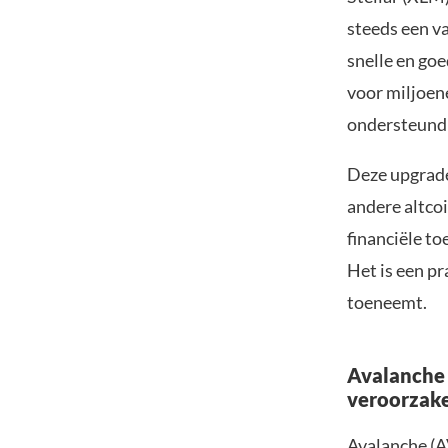
steeds een v
snelle en go
voor miljoen
ondersteund 
Deze upgrade
andere altco
financiële to
Het is een p
toeneemt.
Avalanche 
veroorzak
Avalanche (AV