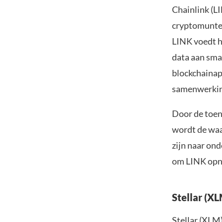
Chainlink (LI
cryptomunten
LINK voedt h
data aan smar
blockchainap
samenwerking
Door de toen
wordt de waa
zijn naar on
om LINK opn
Stellar (X
Stellar (XLM)