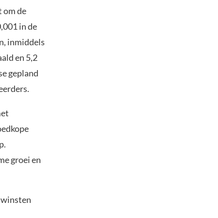
t om de
,001 in de
n, inmiddels
ald en 5,2
ase gepland
eerders.
met
goedkope
p.
me groei en
e winsten