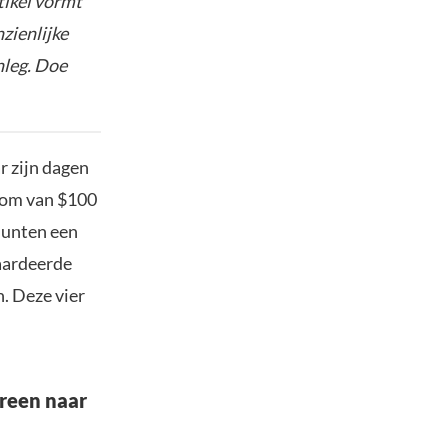
tikel vormt
nzienlijke
nleg. Doe
r zijn dagen
n om van $100
munten een
aardeerde
n. Deze vier
ereen naar