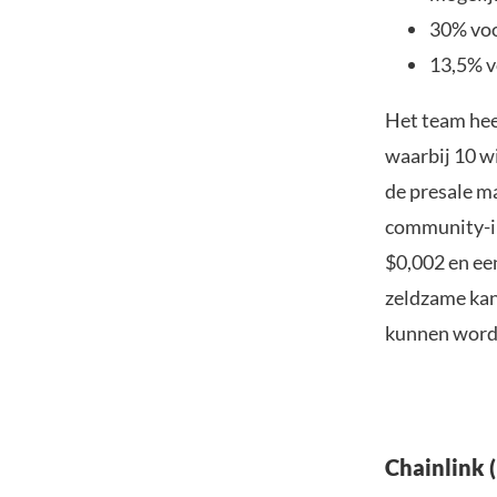
30% voo
13,5% v
Het team hee
waarbij 10 w
de presale m
community-in
$0,002 en ee
zeldzame kan
kunnen word
Chainlink 