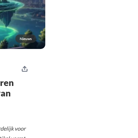
Nieuws
eren
van
delijk voor