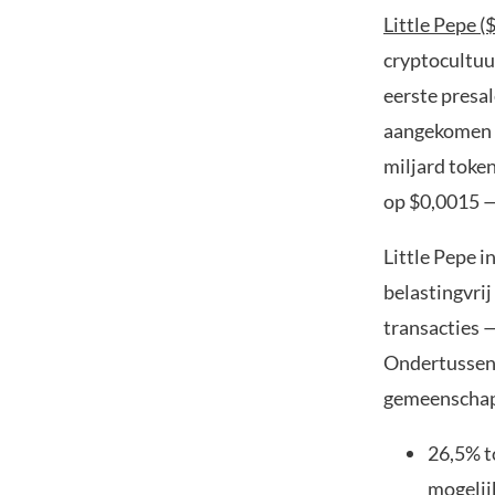
Little Pepe 
cryptocultuu
eerste presa
aangekomen b
miljard token
op $0,0015 —
Little Pepe i
belastingvri
transacties 
Ondertussen 
gemeenschap
26,5% t
mogelij