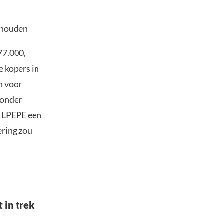
anhouden
77.000,
 kopers in
n voor
 onder
LILPEPE een
ering zou
 in trek