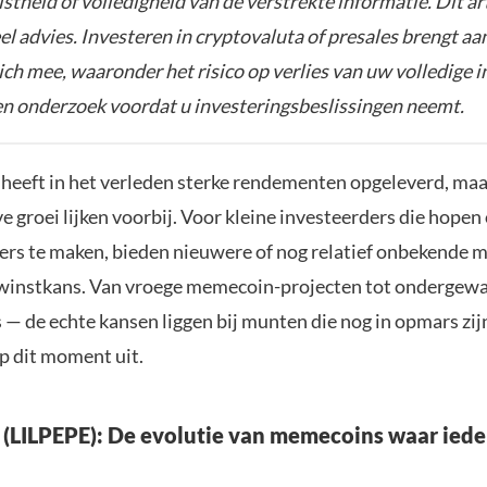
istheid of volledigheid van de verstrekte informatie. Dit ar
el advies. Investeren in cryptovaluta of presales brengt aa
zich mee, waaronder het risico op verlies van uw volledige i
gen onderzoek voordat u investeringsbeslissingen neemt.
 heeft in het verleden sterke rendementen opgeleverd, maa
e groei lijken voorbij. Voor kleine investeerders die hope
oters te maken, bieden nieuwere of nog relatief onbekende 
 winstkans. Van vroege memecoin-projecten tot ondergew
s — de echte kansen liggen bij munten die nog in opmars zij
p dit moment uit.
e (LILPEPE): De evolutie van memecoins waar ied