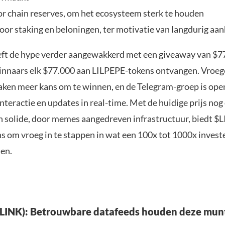
r chain reserves, om het ecosysteem sterk te houden
oor staking en beloningen, ter motivatie van langdurig a
ft de hype verder aangewakkerd met een giveaway van $7
innaars elk $77.000 aan LILPEPE-tokens ontvangen. Vroege
aken meer kans om te winnen, en de Telegram-groep is ope
teractie en updates in real-time. Met de huidige prijs nog
n solide, door memes aangedreven infrastructuur, biedt $
s om vroeg in te stappen in wat een 100x tot 1000x invest
en.
(LINK): Betrouwbare datafeeds houden deze munt