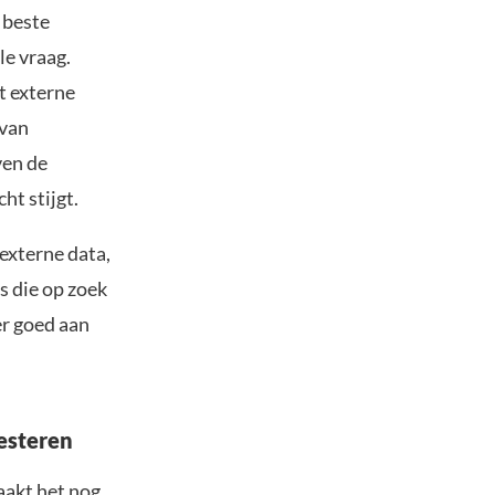
 beste
le vraag.
t externe
 van
ven de
t stijgt.
externe data,
s die op zoek
er goed aan
esteren
aakt het nog