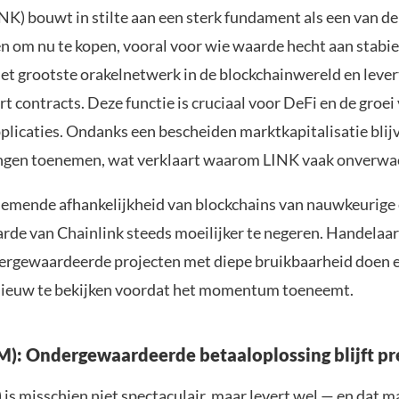
NK) bouwt in stilte aan een sterk fundament als een van de
 om nu te kopen, vooral voor wie waarde hecht aan stabie
et grootste orakelnetwerk in de blockchainwereld en lever
t contracts. Deze functie is cruciaal voor DeFi en de groei
plicaties. Ondanks een bescheiden marktkapitalisatie blij
en toenemen, wat verklaart waarom LINK vaak onverwach
emende afhankelijkheid van blockchains van nauwkeurige 
rde van Chainlink steeds moeilijker te negeren. Handelaar
dergewaardeerde projecten met diepe bruikbaarheid doen 
ieuw te bekijken voordat het momentum toeneemt.
LM): Ondergewaardeerde betaaloplossing blijft pr
 is misschien niet spectaculair, maar levert wel — en dat m