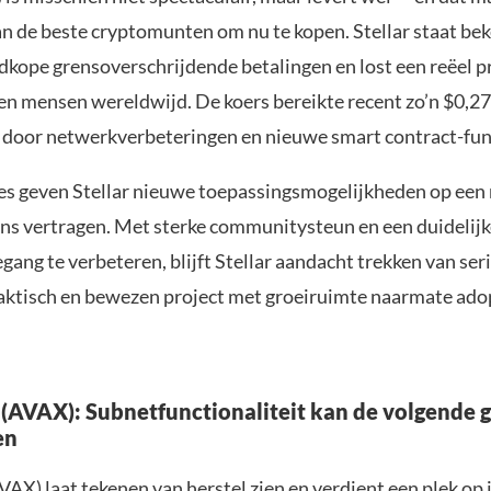
an de beste cryptomunten om nu te kopen. Stellar staat be
edkope grensoverschrijdende betalingen en lost een reëel 
en mensen wereldwijd. De koers bereikte recent zo’n $0,27
door netwerkverbeteringen en nieuwe smart contract-fun
s geven Stellar nieuwe toepassingsmogelijkheden op ee
ins vertragen. Met sterke communitysteun en een duidelij
egang te verbeteren, blijft Stellar aandacht trekken van ser
raktisch en bewezen project met groeiruimte naarmate ado
(AVAX): Subnetfunctionaliteit kan de volgende g
en
AX) laat tekenen van herstel zien en verdient een plek op je