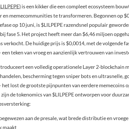
($LILPEPE)
is een kikker die een compleet ecosysteem bouw
r en memecommunities te transformeren. Begonnen op $0
lefase op 10 juni, is $LILPEPE razendsnel populair geworde
ij fase 5. Het project heeft meer dan $6,46 miljoen opgeha
s verkocht. De huidige prijs is $0,0014, met de volgende f
 een teken van vroeg en aanzienlijk vertrouwen van invest
ntroduceert een volledig operationele Layer 2-blockchain 
j handelen, bescherming tegen sniper bots en ultrasnelle, 
— het lost de grootste pijnpunten van eerdere memecoins o
zijn de tokenomics van $LILPEPE ontworpen voor duurza
sversterking:
oegewezen aan de presale, wat brede distributie en vroeg
k maakt