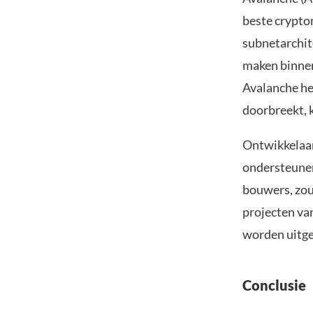
beste crypto
subnetarchit
maken binnen
Avalanche he
doorbreekt,
Ontwikkelaar
ondersteunen.
bouwers, zou
projecten va
worden uitge
Conclusie