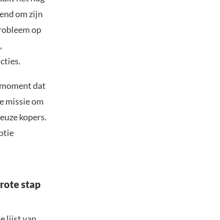
kend om zijn
probleem op
,
cties.
n moment dat
ke missie om
ieuze kopers.
ptie
rote stap
 lijst van