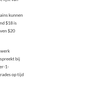
hains kunnen
nd $18 is
oven $20
etwerk
spreekt bij
er-1-
rades op tijd