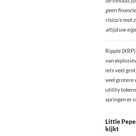
de inhoud, ju
geen financie
risico’s met 
altijd uw ei
Ripple (XRP)
van explosiev
iets veel gr
veel grotere
utility token
springen er o
Little Pep
kijkt