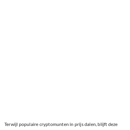
Terwijl populaire cryptomunten in prijs dalen, blijft deze
veelbelovende presale snel voortbewegen. Voor velen is
$TAP een uitstekende kans als beste
crypto
om nu in
november te kopen, vooral omdat Q4-rotaties projecten
met echte toepassingen bevoordelen. De lopende Black
Friday-periode verhoogt de opwinding verder met Digitap’s
96 Hours of Madness-event.
Elk uur gaat er een nieuw aanbod live tot en met maandag,