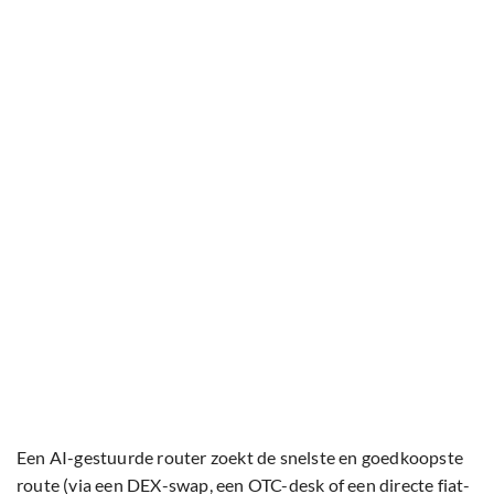
Een AI-gestuurde router zoekt de snelste en goedkoopste
route (via een DEX-swap, een OTC-desk of een directe fiat-
overboeking), zodat transacties binnen enkele seconden
worden afgehandeld. Gebruikers kunnen factureren in
USDT, betalingen ontvangen in bijvoorbeeld EUR, en
wereldwijd uitgaven doen met virtuele of fysieke Visa-
kaarten.
Dit utility-model elimineert de fragmentatie die zowel
traditionele als crypto-native systemen vertraagt. Oude