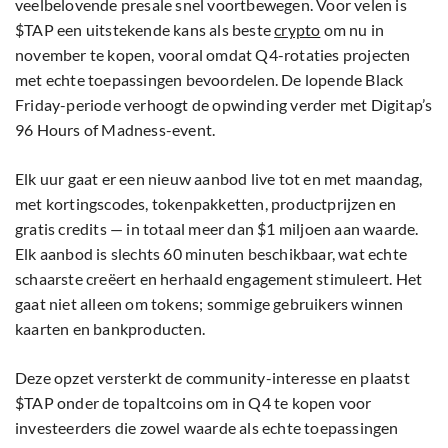
met kortingscodes, tokenpakketten, productprijzen en
gratis credits — in totaal meer dan $1 miljoen aan waarde.
Elk aanbod is slechts 60 minuten beschikbaar, wat echte
schaarste creëert en herhaald engagement stimuleert. Het
gaat niet alleen om tokens; sommige gebruikers winnen
kaarten en bankproducten.
Deze opzet versterkt de community-interesse en plaatst
$TAP onder de topaltcoins om in Q4 te kopen voor
investeerders die zowel waarde als echte toepassingen
zoeken.
Waarom $TAP mogelijk de beste crypto is om nu te
kopen
Terwijl XRP moeite heeft om de steun op $2,10 vast te
houden, biedt Digitap precies het voordeel dat handelaren
nu zoeken. De omnibank-functionaliteit maakt naadloze