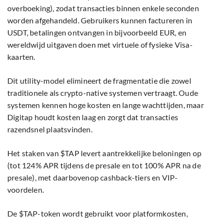
systemen kennen hoge kosten en lange wachttijden, maar
Digitap houdt kosten laag en zorgt dat transacties
razendsnel plaatsvinden.
Het staken van $TAP levert aantrekkelijke beloningen op
(tot 124% APR tijdens de presale en tot 100% APR na de
presale), met daarbovenop cashback-tiers en VIP-
voordelen.
De $TAP-token wordt gebruikt voor platformkosten,
governance en ecosysteemvoordelen, terwijl het vaste
aanbod de langetermijnwaarde beschermt. Deze praktische
toepassing maakt Digitap volgens velen een van de beste
cryptopresales om vandaag in te investeren.
Digitap’s Black Friday-sprint nu live: presale-
momentum bereikt kookpunt