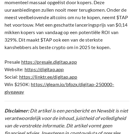
Presale
https://presale.digitap.app
Website:
https://digitap.app
Social:
https://linktr.ee/digitap.app
Win $250K:
https://gleam.io/bfpzx/digitap-250000-
giveaway
Disclaimer:
Dit artikel is een persbericht en Newsbit is niet
verantwoordelijk voor de inhoud, juistheid of volledigheid
van de verstrekte informatie. Dit artikel vormt geen
financieel advies. Investeren in cryptovaluta of presales
brengt aanzienlijke risico’s met zich mee, waaronder het
risico op verlies van uw volledige inleg. Doe altijd uw eigen
onderzoek voordat u investeringsbeslissingen neemt.
0