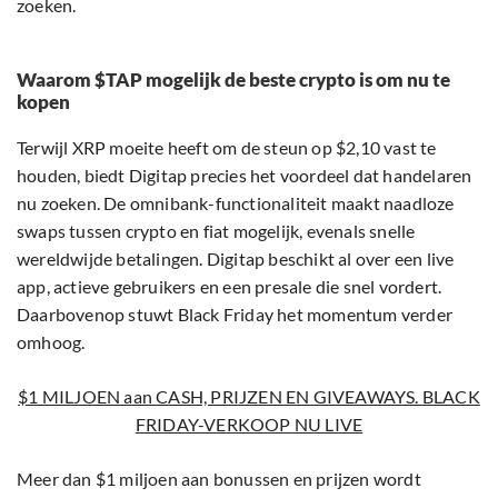
swaps tussen crypto en fiat mogelijk, evenals snelle
wereldwijde betalingen. Digitap beschikt al over een live
app, actieve gebruikers en een presale die snel vordert.
Daarbovenop stuwt Black Friday het momentum verder
omhoog.
$1 MILJOEN aan CASH, PRIJZEN EN GIVEAWAYS. BLACK
FRIDAY-VERKOOP NU LIVE
Meer dan $1 miljoen aan bonussen en prijzen wordt
momenteel massaal opgeëist door kopers. Deze
uuraanbiedingen zullen nooit meer terugkomen. Onder de
meest veelbelovende altcoins om nu te kopen, neemt $TAP
het voortouw. Met een geschatte lanceringsprijs van $0,14
mikken kopers van vandaag op een potentiële ROI van
329%. Dit maakt $TAP ook een van de sterkste
kanshebbers als beste crypto om in 2025 te kopen.