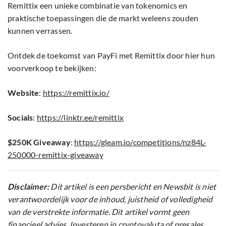
Remittix een unieke combinatie van tokenomics en
praktische toepassingen die de markt weleens zouden
kunnen verrassen.
Ontdek de toekomst van PayFi met Remittix door hier hun
voorverkoop te bekijken:
Website
:
https://remittix.io/
Socials
:
https://linktr.ee/remittix
$250K Giveaway
:
https://gleam.io/competitions/nz84L-
250000-remittix-giveaway
Disclaimer:
Dit artikel is een persbericht en Newsbit is niet
verantwoordelijk voor de inhoud, juistheid of volledigheid
van de verstrekte informatie. Dit artikel vormt geen
financieel advies. Investeren in cryptovaluta of presales