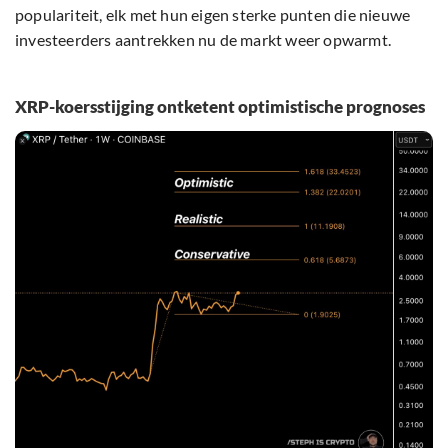
populariteit, elk met hun eigen sterke punten die nieuwe
investeerders aantrekken nu de markt weer opwarmt.
XRP-koersstijging ontketent optimistische prognoses