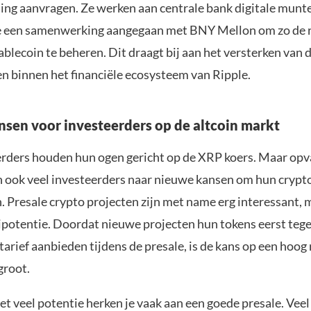
ng aanvragen. Ze werken aan centrale bank digitale munt
e een samenwerking aangegaan met BNY Mellon om zo de 
lecoin te beheren. Dit draagt bij aan het versterken van d
n binnen het financiële ecosysteem van Ripple.
sen voor investeerders op de altcoin markt
erders houden hun ogen gericht op de XRP koers. Maar opv
n ook veel investeerders naar nieuwe kansen om hun crypto
n. Presale crypto projecten zijn met name erg interessant,
potentie. Doordat nieuwe projecten hun tokens eerst teg
tarief aanbieden tijdens de presale, is de kans op een hoo
groot.
t veel potentie herken je vaak aan een goede presale. Veel