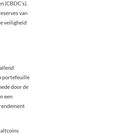
en (CBDC’s).
reserves van
e veiligheid
allend
 portefeuille
 mede door de
en een
g rendement
 altcoins