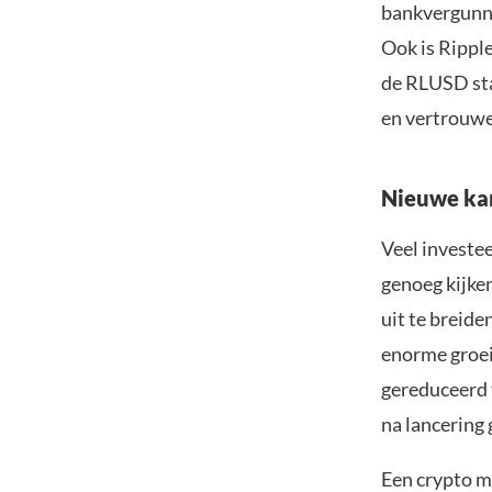
bankvergunni
Ook is Rippl
de RLUSD stab
en vertrouwe
Nieuwe kan
Veel investe
genoeg kijke
uit te breide
enorme groei
gereduceerd 
na lancering 
Een crypto me