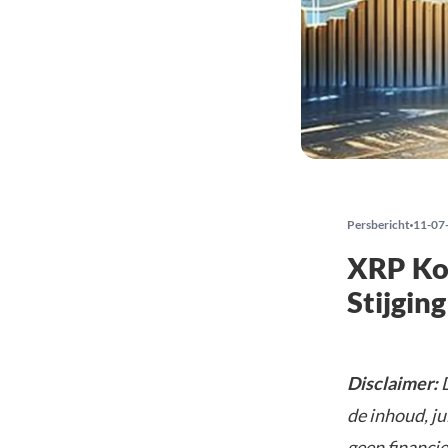
Persbericht
11-07
XRP Ko
Stijgin
Disclaimer:
D
de inhoud, ju
geen financie