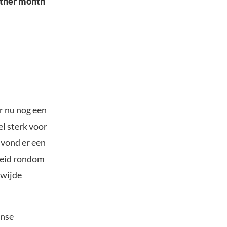
nother month
or nu nog een
el sterk voor
o vond er een
kheid rondom
dwijde
anse