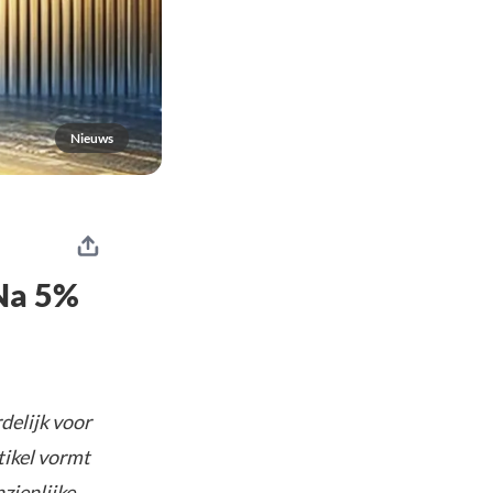
Nieuws
Na 5%
delijk voor
tikel vormt
nzienlijke