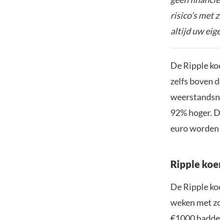
risico’s met 
altijd uw ei
De Ripple koe
zelfs boven d
weerstandsni
92% hoger. De
euro worden 
Ripple koe
De Ripple ko
weken met zo
€1000 hadden