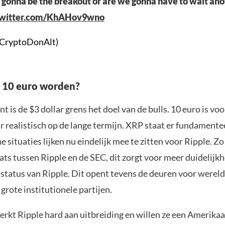
lly gonna be the breakout or are we gonna have to wait a
twitter.com/KhAHov9wno
CryptoDonAlt)
e 10 euro worden?
 is de $3 dollar grens het doel van de bulls. 10 euro is vo
r realistisch op de lange termijn. XRP staat er fundamente
e situaties lijken nu eindelijk mee te zitten voor Ripple. Z
ats tussen Ripple en de SEC, dit zorgt voor meer duidelij
e status van Ripple. Dit opent tevens de deuren voor werel
grote institutionele partijen.
rkt Ripple hard aan uitbreiding en willen ze een Amerika