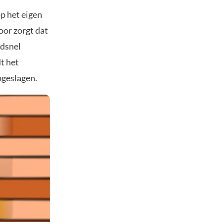
p het eigen
oor zorgt dat
ndsnel
t het
pgeslagen.