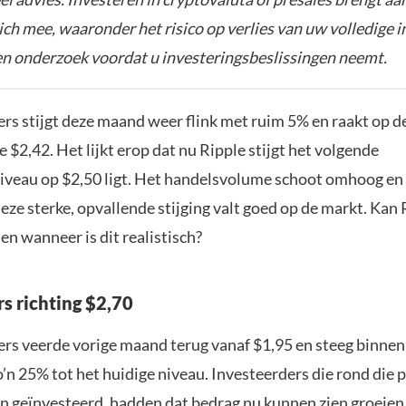
zich mee, waaronder het risico op verlies van uw volledige i
gen onderzoek voordat u investeringsbeslissingen neemt.
rs stijgt deze maand weer flink met ruim 5% en raakt op d
e $2,42. Het lijkt erop dat nu Ripple stijgt het volgende
veau op $2,50 ligt. Het handelsvolume schoot omhoog en li
ze sterke, opvallende stijging valt goed op de markt. Kan 
en wanneer is dit realistisch?
rs richting $2,70
ers veerde vorige maand terug vanaf $1,95 en steeg binnen
’n 25% tot het huidige niveau. Investeerders die rond die 
 geïnvesteerd, hadden dat bedrag nu kunnen zien groeien