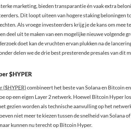
sterke marketing, bieden transparantie én vaak extra belo
eerders. Dit loopt uiteen van hogere staking beloningen t
echten. Als vroege investeerders krijg je de kans om mee t
en deel uit te maken van een mogelijke nieuwe volgende gro
erzoek doet kan de vruchten ervan plukken na de lancerin
ronder delen we de drie best presterende presales van dit
yper $HYPER
er ($HYPER)
combineert het beste van Solana en Bitcoin en
toe op een eigen Layer 2 netwerk. Hoewel Bitcoin Hyper lo
het gezien worden als technische aanvulling op het netwerk
even niet meer te kiezen tussen de snelheid van Solana of 
 maar kunnen nu terecht op Bitcoin Hyper.