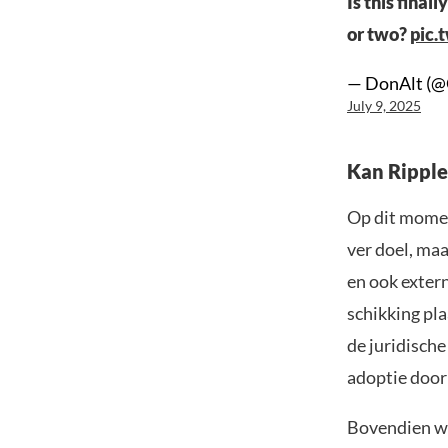
Is this fina
or two?
pic.
— DonAlt (@
July 9, 2025
Kan Rippl
Op dit moment
ver doel, maa
en ook extern
schikking pla
de juridisch
adoptie door 
Bovendien we