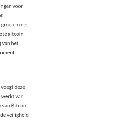
ningen voor
ot
e groeien met
te altcoin.
g van het
 moment.
 voegt deze
s werkt van
 van Bitcoin.
de veiligheid