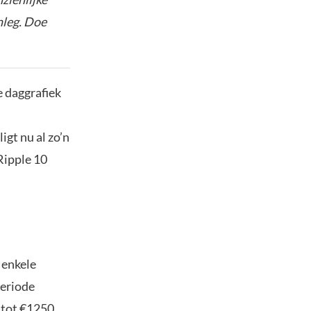
nleg. Doe
e daggrafiek
gt nu al zo’n
Ripple 10
 enkele
periode
 tot €1250.