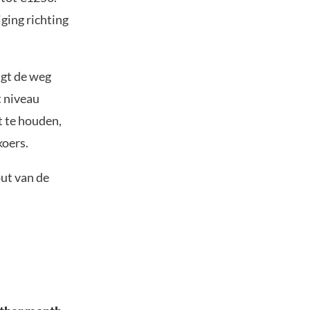
ging richting
igt de weg
t niveau
t te houden,
koers.
out van de