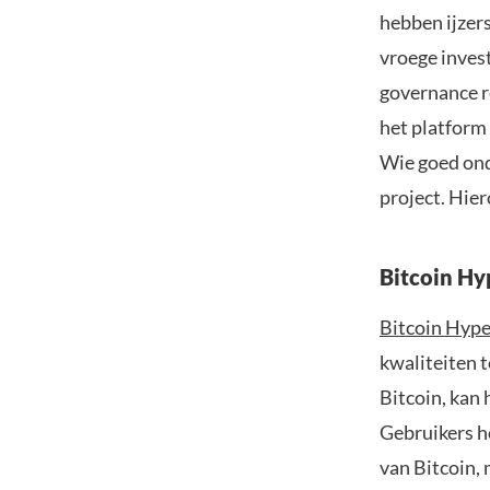
hebben ijzer
vroege invest
governance r
het platform 
Wie goed ond
project. Hie
Bitcoin H
Bitcoin Hyp
kwaliteiten 
Bitcoin, kan 
Gebruikers ho
van Bitcoin,