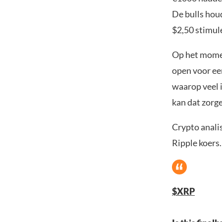
De bulls houd
$2,50 stimul
Op het momen
open voor een
waarop veel 
kan dat zorge
Crypto analis
Ripple koers.
$XRP