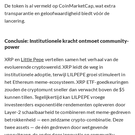
De token is al vermeld op CoinMarketCap, wat extra
transparantie en geloofwaardigheid biedt vóór de
lancering.
Conclusie: Institutionele kracht ontmoet community-
power
XRP en
Little Pepe
vertellen samen het verhaal van de
evoluerende cryptowereld. XRP leidt de weg in
institutionele adoptie, terwijl LILPEPE groei stimuleert in
het Ethereum meme-ecosysteem. XRP ETF-goedkeuringen
zouden de cryptomunt sneller dan verwacht boven de $5
kunnen tillen. Tegelijkertijd kan LILPEPE vroege
investeerders exponentiële rendementen opleveren door
Layer-2 schaalbaarheid te combineren met meme-gedreven
betrokkenheid — een zeldzame crypto-combinatie. Deze
twee assets — de één gedreven door wetgevende
vooruitgang, de ander door innovatie en community —