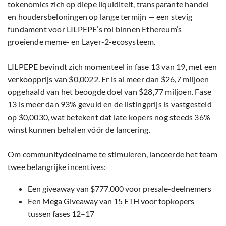
tokenomics zich op diepe liquiditeit, transparante handel
en houdersbeloningen op lange termijn — een stevig
fundament voor LILPEPE’s rol binnen Ethereum’s
groeiende meme- en Layer-2-ecosysteem.
LILPEPE bevindt zich momenteel in fase 13 van 19, met een
verkoopprijs van $0,0022. Er is al meer dan $26,7 miljoen
opgehaald van het beoogde doel van $28,77 miljoen. Fase
13 is meer dan 93% gevuld en de listingprijs is vastgesteld
op $0,0030, wat betekent dat late kopers nog steeds 36%
winst kunnen behalen vóór de lancering.
Om communitydeelname te stimuleren, lanceerde het team
twee belangrijke incentives:
Een giveaway van $777.000 voor presale-deelnemers
Een Mega Giveaway van 15 ETH voor topkopers
tussen fases 12–17