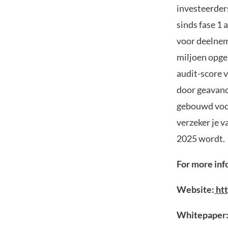
investeerder
sinds fase 1 
voor deelneme
miljoen opge
audit-score 
door geavanc
gebouwd voor
verzeker je v
2025 wordt.
For more inf
Website:
htt
Whitepaper