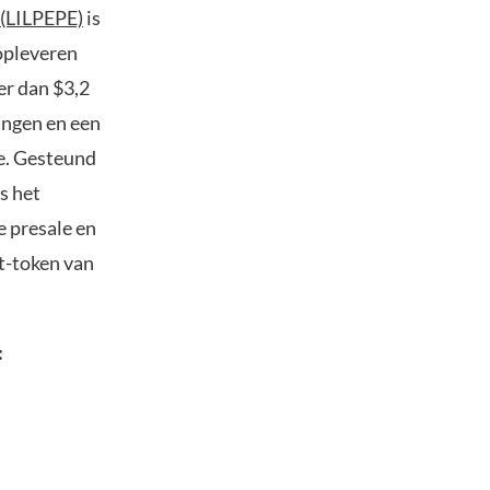
 (LILPEPE)
is
 opleveren
er dan $3,2
ingen en een
pe. Gesteund
s het
e presale en
ut-token van
: