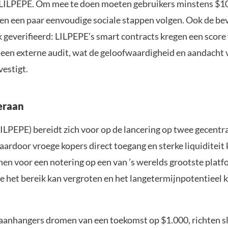
LILPEPE. Om mee te doen moeten gebruikers minstens $1
 en een paar eenvoudige sociale stappen volgen. Ook de beve
k geverifieerd: LILPEPE’s smart contracts kregen een score
 een externe audit, wat de geloofwaardigheid en aandacht 
vestigt.
eraan
LILPEPE) bereidt zich voor op de lancering op twee gecentr
ardoor vroege kopers direct toegang en sterke liquiditeit k
nen voor een notering op een van ’s werelds grootste plat
ie het bereik kan vergroten en het langetermijnpotentieel 
aanhangers dromen van een toekomst op $1.000, richten 