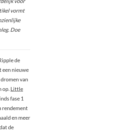
delijk voor
tikel vormt
nzienlijke
nleg. Doe
Ripple de
at een nieuwe
ls dromen van
n op.
Little
inds fase 1
en rendement
ehaald en meer
 dat de