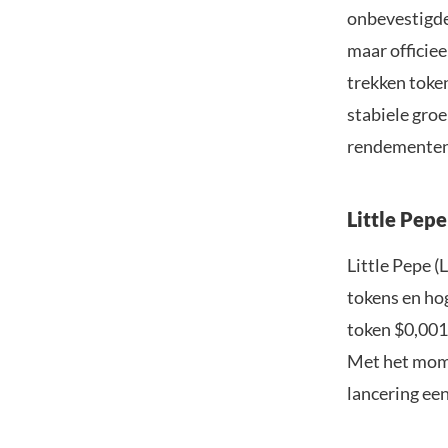
onbevestigde
maar officiee
trekken toke
stabiele groe
rendementen
Little Pepe
Little Pepe 
tokens en hog
token $0,0013
Met het mome
lancering een