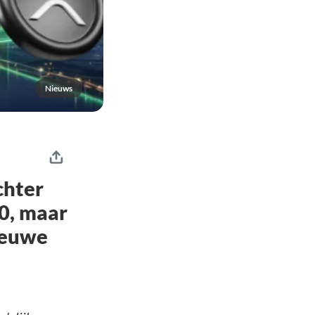
Nieuws
chter
0, maar
ieuwe