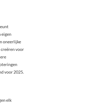
teunt
n eigen
n oneerlijke
e creëren voor
dere
noteringen
nd voor 2025.
en elk