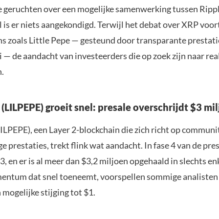
 geruchten over een mogelijke samenwerking tussen Ripp
l is er niets aangekondigd. Terwijl het debat over XRP voor
ns zoals Little Pepe — gesteund door transparante prestati
i — de aandacht van investeerders die op zoek zijn naar rea
.
 (LILPEPE) groeit snel: presale overschrijdt $3 mi
(LILPEPE), een Layer 2-blockchain die zich richt op commun
e prestaties, trekt flink wat aandacht. In fase 4 van de pre
, en er is al meer dan $3,2 miljoen opgehaald in slechts en
ntum dat snel toeneemt, voorspellen sommige analisten
 mogelijke stijging tot $1.