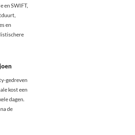
le en SWIFT,
tduurt,
es en
listischere
ljoen
ity-gedreven
sale kost een
kele dagen.
 na de