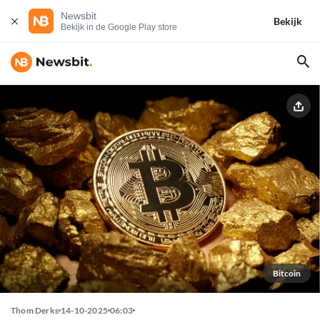
Newsbit
Bekijk
Bekijk in de Google Play store
Bitcoin
Thom Derks
14-10-2025
06:03