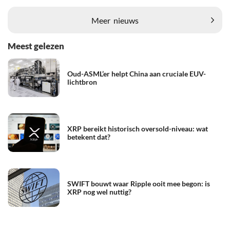
Meer
nieuws
Meest gelezen
Oud-ASML’er helpt China aan cruciale EUV-
lichtbron
XRP bereikt historisch oversold-niveau: wat
betekent dat?
SWIFT bouwt waar Ripple ooit mee begon: is
XRP nog wel nuttig?