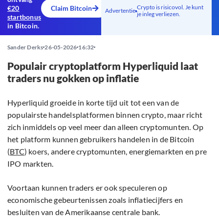
Crypto is risicovol. Je kunt
€20
Claim Bitcoin
Advertentie
je inleg verliezen.
startbonus
in Bitcoin.
Sander Derks
26-05-2026
16:32
Populair cryptoplatform Hyperliquid laat
traders nu gokken op inflatie
Hyperliquid groeide in korte tijd uit tot een van de
populairste handelsplatformen binnen crypto, maar richt
zich inmiddels op veel meer dan alleen cryptomunten. Op
het platform kunnen gebruikers handelen in de Bitcoin
(
BTC
) koers, andere cryptomunten, energiemarkten en pre
IPO markten.
Voortaan kunnen traders er ook speculeren op
economische gebeurtenissen zoals inflatiecijfers en
besluiten van de Amerikaanse centrale bank.