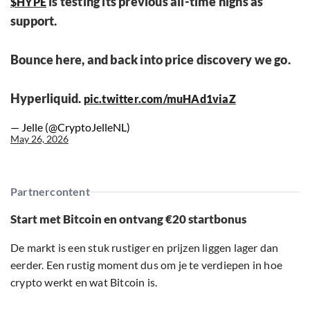
is testing its previous all-time highs as
$HYPE
support.
Bounce here, and back into price discovery we go.
Hyperliquid.
pic.twitter.com/muHAd1viaZ
— Jelle (@CryptoJelleNL)
May 26, 2026
Partnercontent
Start met Bitcoin en ontvang €20 startbonus
De markt is een stuk rustiger en prijzen liggen lager dan
eerder. Een rustig moment dus om je te verdiepen in hoe
crypto werkt en wat Bitcoin is.