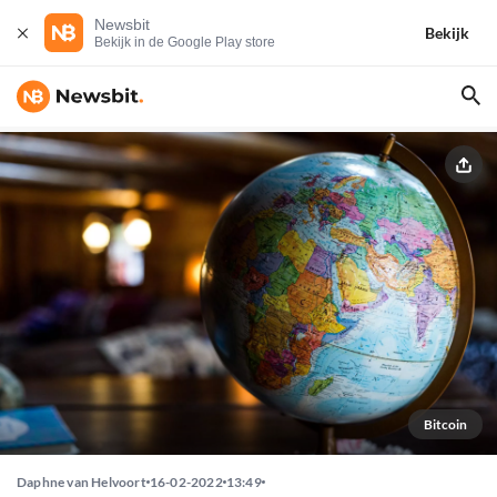
Newsbit
Bekijk
Bekijk in de Google Play store
Bitcoin
Daphne van Helvoort
16-02-2022
13:49