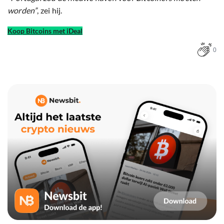
worden”
, zei hij.
Koop Bitcoins met iDeal
0