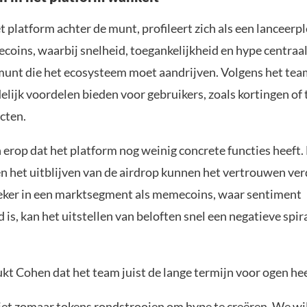
 platform achter de munt, profileert zich als een lanceerp
oins, waarbij snelheid, toegankelijkheid en hype centraal
unt die het ecosysteem moet aandrijven. Volgens het tea
elijk voordelen bieden voor gebruikers, zoals kortingen of
cten.
n erop dat het platform nog weinig concrete functies heeft.
en het uitblijven van de airdrop kunnen het vertrouwen ver
eker in een marktsegment als memecoins, waar sentiment
 is, kan het uitstellen van beloften snel een negatieve spir
kt Cohen dat het team juist de lange termijn voor ogen hee
iet zomaar tokens rondstrooien om hype te creëren. We w