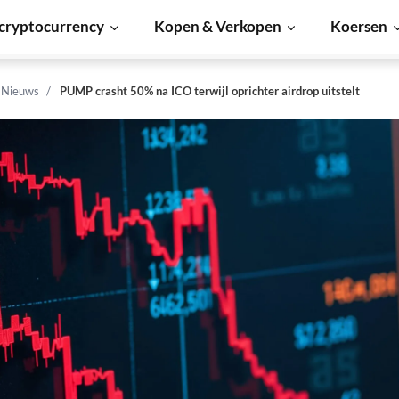
cryptocurrency
Kopen & Verkopen
Koersen
n Nieuws
PUMP crasht 50% na ICO terwijl oprichter airdrop uitstelt