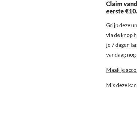
Claim vand
eerste €10
Grijp deze u
via de knop h
je 7 dagen la
vandaag nog e
Maak je accou
Mis deze kans