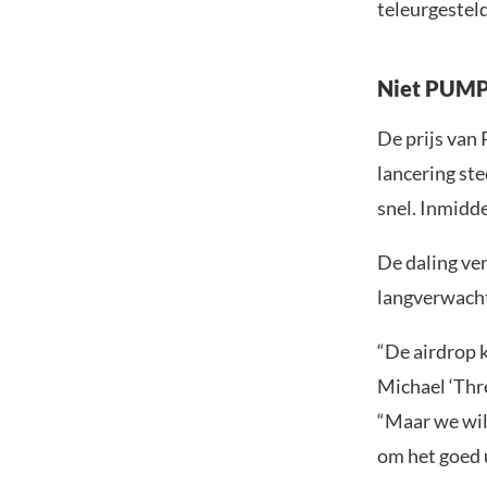
teleurgesteld
Niet PUM
De prijs van 
lancering ste
snel. Inmidde
De daling ve
langverwacht
“De airdrop k
Michael ‘Thr
“Maar we wil
om het goed u