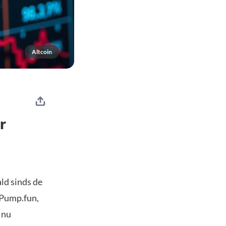
Altcoin
r
ld sinds de
 Pump.fun,
 nu