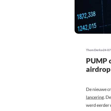
Thom Derks
24-07
PUMP cr
airdrop
De nieuwe cr
lancering
. D
werd eerder 