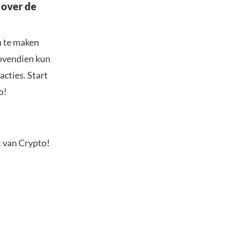
 over de
n te maken
Bovendien kun
acties. Start
o!
t van Crypto!