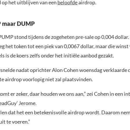
 op het uitblijven van een
beloofde
airdrop.
P maar DUMP
PUMP stond tijdens de zogeheten pre-sale op 0,004 dollar.
eg het token tot een piek van 0,0067 dollar, maar die wins
ls is de koers zelfs onder het initiële aanbod gezakt.
rsnelde nadat oprichter Alon Cohen woensdag verklaarde 
e airdrop voorlopig niet zal plaatsvinden.
omt er zeker, daar houden we ons aan,” zei Cohen in een i
eadGuy’ Jerome.
len dat het een betekenisvolle airdrop wordt. Daarom nem
it te voeren.”