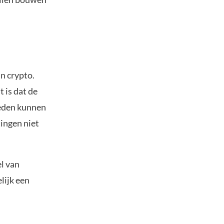
n crypto.
 is dat de
heden kunnen
ingen niet
el van
lijk een