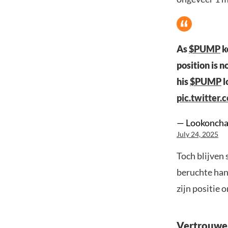
As
$PUMP
k
position is 
his
$PUMP
l
pic.twitte
— Lookoncha
July 24, 2025
Toch blijven
beruchte han
zijn positie 
Vertrouwen