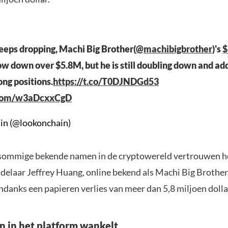
eeps dropping, Machi Big Brother(
@machibigbrother
)'s
now down over $5.8M, but he is still doubling down and ad
ong positions.
https://t.co/T0DJNDGd53
r.com/w3aDcxxCgD
in (@lookonchain)
 sommige bekende namen in de cryptowereld vertrouwen 
delaar Jeffrey Huang, online bekend als Machi Big Brothe
ondanks een papieren verlies van meer dan 5,8 miljoen dolla
 in het platform wankelt