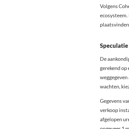
Volgens Cohe
ecosysteem. P
plaatsvinden
Speculatie
De aankondig
gerekend op e
weggegeven aa
wachten, kie
Gegevens van
verkoop inst
afgelopen ure
ongeveer 1 mi