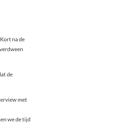
 Kort na de
t verdween
dat de
nterview met
en we de tijd