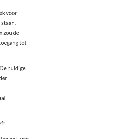
lek voor
 staan.
m zou de
 toegang tot
 De huidige
der
aal
ft.
illen bouwen