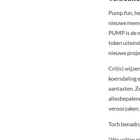
Pump.fun, het
nieuwe memec
PUMP is de m
token uiteind
nieuwe proje
Critici wijze
koersdaling 
aantasten. Z
allesbepalend
veroorzaken.
Toch benadru
“We willen n