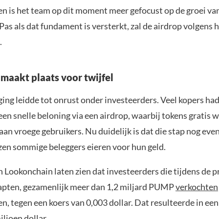
n is het team op dit moment meer gefocust op de groei va
as als dat fundament is versterkt, zal de airdrop volgens
.
 maakt plaats voor twijfel
ing leidde tot onrust onder investeerders. Veel kopers ha
en snelle beloning via een airdrop, waarbij tokens gratis 
n vroege gebruikers. Nu duidelijk is dat die stap nog even
zen sommige beleggers eieren voor hun geld.
 Lookonchain laten zien dat investeerders die tijdens de p
apten, gezamenlijk meer dan 1,2 miljard PUMP
verkochten
n, tegen een koers van 0,003 dollar. Dat resulteerde in een
ljoen dollar.