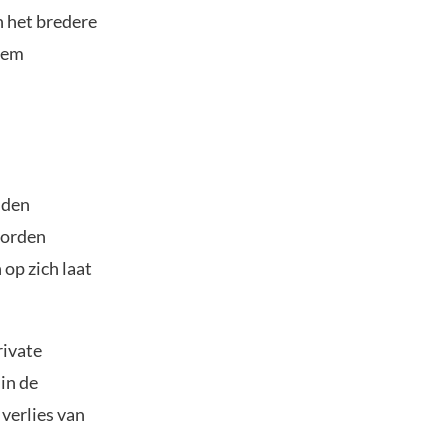
n het bredere
 hem
dden
worden
 op zich laat
rivate
in de
 verlies van