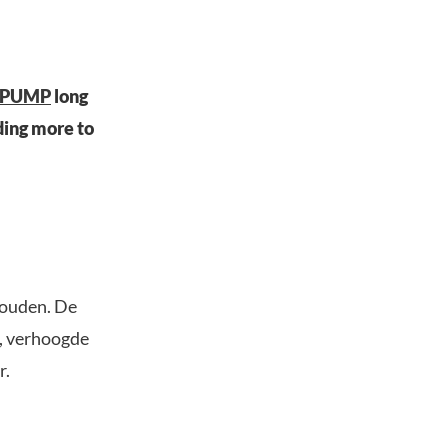
$PUMP
long
ding more to
houden. De
r, verhoogde
r.