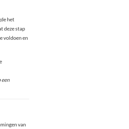
gde het
at deze stap
te voldoen en
e
p een
komingen van