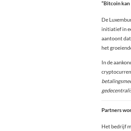
“Bitcoin kan
De Luxemburg
initiatief in
aantoont dat
het groeiend
In de aankon
cryptocurren
betalingsmec
gedecentrali
Partners wor
Het bedrijf 