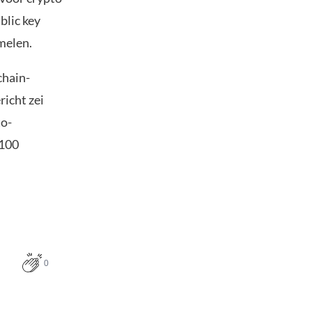
blic key
melen.
chain-
richt zei
to-
 100
0