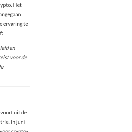
rypto. Het
aangegaan
 ervaring te
f:
leid en
eist voor de
le
voort uit de
ie. In juni
voor crypto-