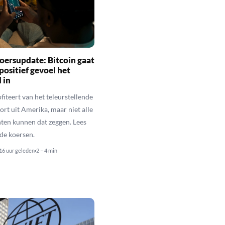
oersupdate: Bitcoin gaat
positief gevoel het
 in
fiteert van het teleurstellende
rt uit Amerika, maar niet alle
en kunnen dat zeggen. Lees
de koersen.
16 uur geleden
2 – 4 min