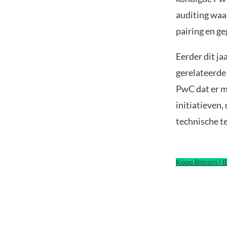
auditing waa
pairing en ge
Eerder dit ja
gerelateerde 
PwC dat er m
initiatieven
technische t
Koop Bitcoin | 