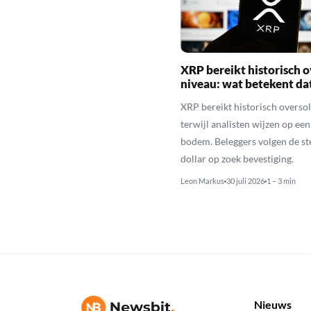
XRP bereikt historisch o
niveau: wat betekent da
XRP bereikt historisch overso
terwijl analisten wijzen op ee
bodem. Beleggers volgen de st
dollar op zoek bevestiging.
Leon Markus
30 juli 2026
1 – 3 min
Nieuws