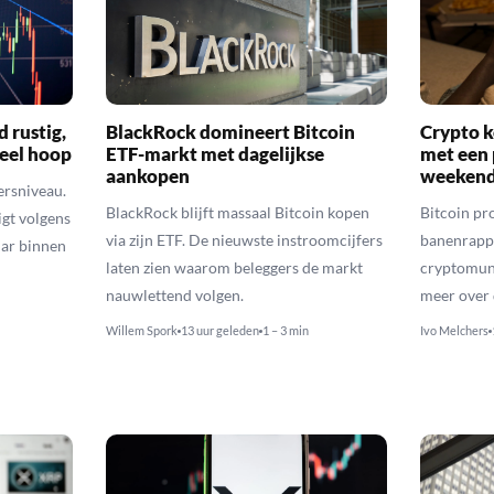
d rustig,
BlackRock domineert Bitcoin
Crypto k
veel hoop
ETF-markt met dagelijkse
met een 
aankopen
weekend
ersniveau.
BlackRock blijft massaal Bitcoin kopen
Bitcoin pro
igt volgens
via zijn ETF. De nieuwste instroomcijfers
banenrappo
lar binnen
laten zien waarom beleggers de markt
cryptomunt
nauwlettend volgen.
meer over 
Willem Spork
13 uur geleden
1 – 3 min
Ivo Melchers