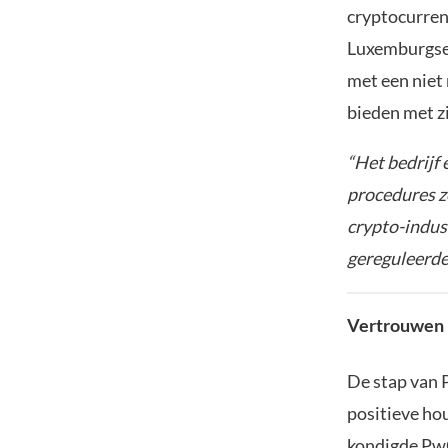
cryptocurren
Luxemburgse 
met een niet
bieden met z
“Het bedrijf 
procedures z
crypto-indus
gereguleerde
Vertrouwen 
De stap van 
positieve ho
kondigde PwC