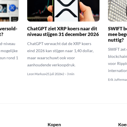
versold-
ChatGPT ziet XRP koers naar dit
SWIFT b
t?
niveau stijgen 31 december 2026
mee bego
nuttig?
ld-niveau
ChatGPT verwacht dat de XRP koers
SWIFT zet 
n mogelijke
eind 2026 kan stijgen naar 1,40 dollar,
blockchain
eun rond 1
maar waarschuwt ook voor
voor Rippl
aanhoudende verkoopdruk.
internatio
Leon Markus
25 juli 2026
2 – 3 min
Erik Jufferma
Kopen
Koe