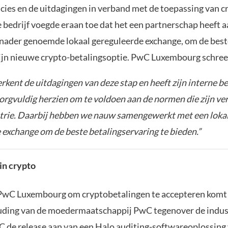
cies en de uitdagingen in verband met de toepassing van c
bedrijf voegde eraan toe dat het een partnerschap heeft 
 nader genoemde lokaal gereguleerde exchange, om de beste
ijn nieuwe crypto-betalingsoptie. PwC Luxembourg schree
erkent de uitdagingen van deze stap en heeft zijn interne be
orgvuldig herzien om te voldoen aan de normen die zijn ver
trie. Daarbij hebben we nauw samengewerkt met een loka
 exchange om de beste betalingservaring te bieden.”
in crypto
PwC Luxembourg om cryptobetalingen te accepteren komt 
uding van de moedermaatschappij PwC tegenover de industr
 de release aan van een Halo auditing-softwareoplossing 