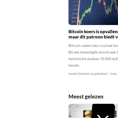
Bitcoin koers is opvallen
maar dit patroon biedt 
Bitcoin nadert een cruciaal ko
Bij een bevestigde doorbraak l
technische analyse 76.000 dol
bereik.
Sander Derks
12 uur geleden
2 – 3 min
Meest gelezen