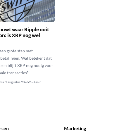
ouwt waar Ripple ooit
n: is XRP nog wel
een grote stap met
betalingen. Wat betekent dat
e en blijft XRP nog nodig voor
nale transacties?
ns
02 augustus 2026
2 – 4 min
rsen
Marketing