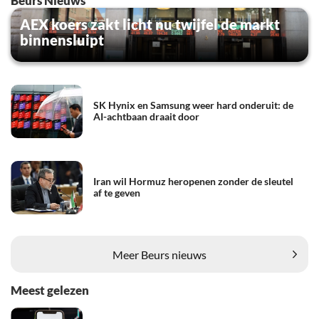
Beurs Nieuws
AEX koers zakt licht nu twijfel de markt
binnensluipt
SK Hynix en Samsung weer hard onderuit: de
AI-achtbaan draait door
Iran wil Hormuz heropenen zonder de sleutel
af te geven
Meer Beurs nieuws
Meest gelezen