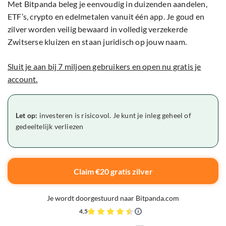
Met Bitpanda beleg je eenvoudig in duizenden aandelen,
ETF’s, crypto en edelmetalen vanuit één app. Je goud en
zilver worden veilig bewaard in volledig verzekerde
Zwitserse kluizen en staan juridisch op jouw naam.
Sluit je aan bij 7 miljoen gebruikers en open nu gratis je
account.
Let op:
investeren is risicovol. Je kunt je inleg geheel of
gedeeltelijk verliezen
Claim €20 gratis zilver
Je wordt doorgestuurd naar Bitpanda.com
4,5