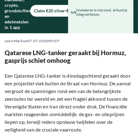
crypto,
Investeren is risicovol. Je kunt je
grondstoffen
Claim €20 zilver
Ad
inleg verliezen.
en
edelmetalen
in 1 app
Leon Markus
07-07-2026
09:07
Qatarese LNG-tanker geraakt bij Hormuz,
gasprijs schiet omhoog
Een Qatarese LNG-tanker is dinsdagochtend geraakt door
een projectiel vlak buiten de Straat van Hormuz. De aanval
vergroot de spanningen rond een van de belangrijkste
zeeroutes ter wereld en zet een fragiel akkoord tussen de
Verenigde Staten en Iran direct onder druk. De financiële
markten reageerden onmiddellijk: de gas- en olieprijzen
liepen op, terwijl reders opnieuw twijfelen over de
veiligheid van de cruciale vaarroute.