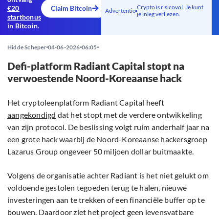
Crypto is risicovol. Je kunt
€20
Claim Bitcoin
Advertentie
je inleg verliezen.
startbonus
in Bitcoin.
Hidde Scheper
04-06-2026
06:05
Defi-platform Radiant Capital stopt na
verwoestende Noord-Koreaanse hack
Het cryptoleenplatform Radiant Capital heeft
aangekondigd
dat het stopt met de verdere ontwikkeling
van zijn protocol. De beslissing volgt ruim anderhalf jaar na
een grote hack waarbij de Noord-Koreaanse hackersgroep
Lazarus Group ongeveer 50 miljoen dollar buitmaakte.
Volgens de organisatie achter Radiant is het niet gelukt om
voldoende gestolen tegoeden terug te halen, nieuwe
investeringen aan te trekken of een financiële buffer op te
bouwen. Daardoor ziet het project geen levensvatbare