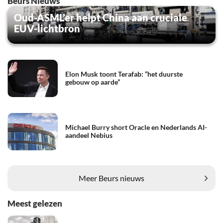
Beurs Nieuws
Oud-ASML’er helpt China aan cruciale
EUV-lichtbron
Elon Musk toont Terafab: “het duurste
gebouw op aarde”
Michael Burry short Oracle en Nederlands AI-
aandeel Nebius
Meer Beurs nieuws
Meest gelezen