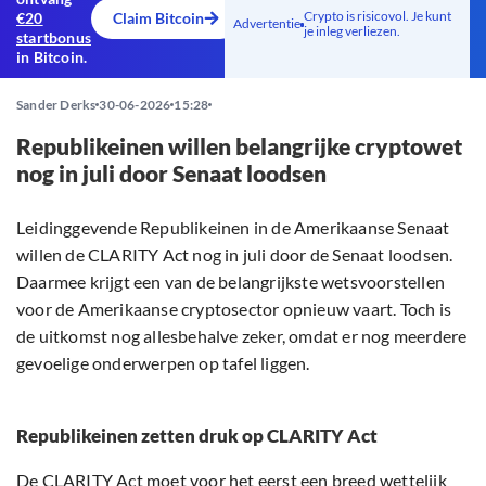
Crypto is risicovol. Je kunt
€20
Claim Bitcoin
Advertentie
je inleg verliezen.
startbonus
in Bitcoin.
Sander Derks
30-06-2026
15:28
Republikeinen willen belangrijke cryptowet
nog in juli door Senaat loodsen
Leidinggevende Republikeinen in de Amerikaanse Senaat
willen de CLARITY Act nog in juli door de Senaat loodsen.
Daarmee krijgt een van de belangrijkste wetsvoorstellen
voor de Amerikaanse cryptosector opnieuw vaart. Toch is
de uitkomst nog allesbehalve zeker, omdat er nog meerdere
gevoelige onderwerpen op tafel liggen.
Republikeinen zetten druk op CLARITY Act
De CLARITY Act moet voor het eerst een breed wettelijk