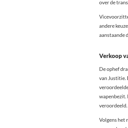
over de trans
Vicevoorzitt
andere keuze
aanstaande d
Verkoop v
De ophef dra
van Justitie
veroordeelde
wapenbezit. H
veroordeeld.
Volgens het m