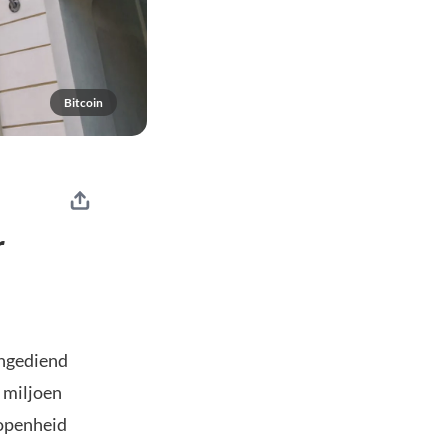
Bitcoin
r
ingediend
 miljoen
 openheid