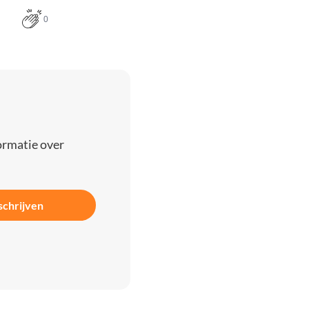
0
ormatie over
schrijven