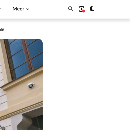
Meer
hië