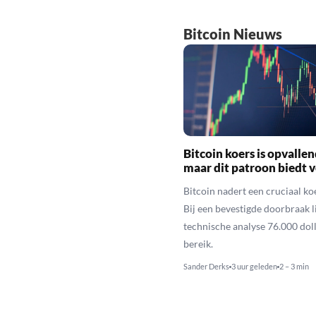
Bitcoin Nieuws
Bitcoin koers is opvallen
maar dit patroon biedt 
Bitcoin nadert een cruciaal ko
Bij een bevestigde doorbraak l
technische analyse 76.000 dol
bereik.
Sander Derks
3 uur geleden
2 – 3 min