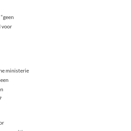
 “geen
d voor
he ministerie
 een
en
7
or