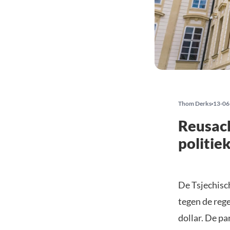
Thom Derks
13-06
Reusach
politiek
De Tsjechisc
tegen de reg
dollar. De pa