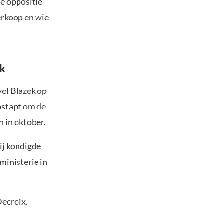
De oppositie
verkoop en wie
ek
vel Blazek op
opstapt om de
n in oktober.
ij kondigde
ministerie in
Decroix.