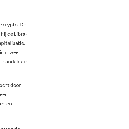
ge crypto. De
hij de Libra-
pitalisatie,
richt weer
i handelde in
ocht door
 een
ten en