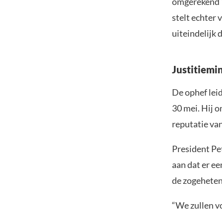
omgerekend 1
stelt echter 
uiteindelijk 
Justitiemi
De ophef leid
30 mei. Hij o
reputatie van
President Pe
aan dat er e
de zogeheten
“We zullen v