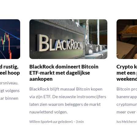
d rustig,
BlackRock domineert Bitcoin
Crypto k
veel hoop
ETF-markt met dagelijkse
met een 
aankopen
weekend
ersniveau.
BlackRock blijft massaal Bitcoin kopen
Bitcoin pro
igt volgens
via zijn ETF. De nieuwste instroomcijfers
banenrappo
lar binnen
laten zien waarom beleggers de markt
cryptomunt
nauwlettend volgen.
meer over 
Willem Spork
4 uur geleden
1 – 3 min
Ivo Melchers