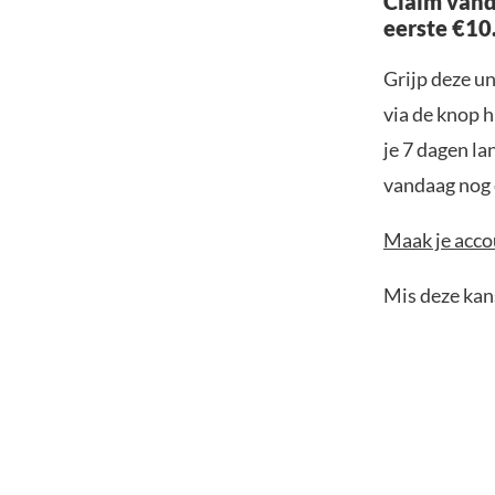
Claim vand
eerste €10
Grijp deze u
via de knop h
je 7 dagen la
vandaag nog e
Maak je accou
Mis deze kans