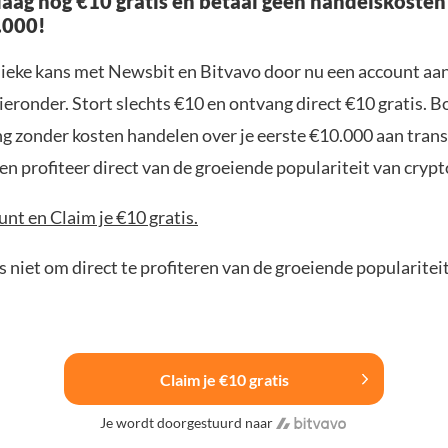
aag nog €10 gratis en betaal geen handelskosten
.000!
nieke kans met Newsbit en Bitvavo door nu een account aa
ieronder. Stort slechts €10 en ontvang direct €10 gratis. 
ng zonder kosten handelen over je eerste €10.000 aan trans
n profiteer direct van de groeiende populariteit van crypt
nt en Claim je €10 gratis.
 niet om direct te profiteren van de groeiende popularitei
Claim je €10 gratis
Je wordt doorgestuurd naar