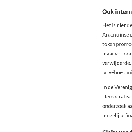
Ook intern
Het is niet d
Argentijnse p
token promoot
maar verloor
verwijderde.
privéhoedani
In de Vereni
Democratisch
onderzoek aa
mogelijke fin