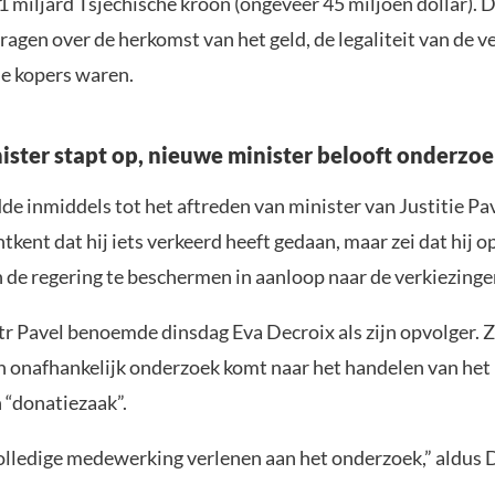
 miljard Tsjechische kroon (ongeveer 45 miljoen dollar). 
vragen over de herkomst van het geld, de legaliteit van de 
de kopers waren.
nister stapt op, nieuwe minister belooft onderzo
de inmiddels tot het aftreden van minister van Justitie Pa
ntkent dat hij iets verkeerd heeft gedaan, maar zei dat hij 
 de regering te beschermen in aanloop naar de verkiezinge
tr Pavel benoemde dinsdag Eva Decroix als zijn opvolger. Z
en onafhankelijk onderzoek komt naar het handelen van het 
 “donatiezaak”.
olledige medewerking verlenen aan het onderzoek,” aldus 