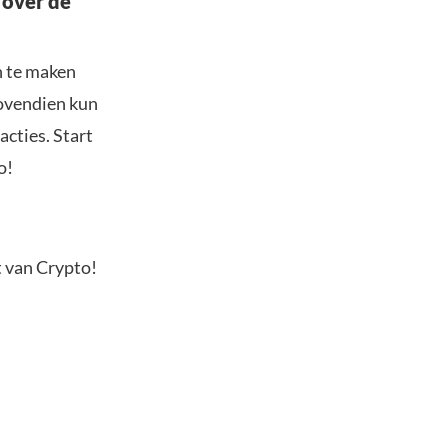
 over de
n te maken
Bovendien kun
acties. Start
o!
t van Crypto!