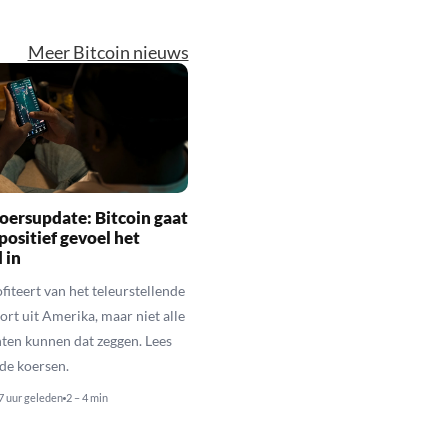
Meer Bitcoin nieuws
oersupdate: Bitcoin gaat
positief gevoel het
 in
fiteert van het teleurstellende
rt uit Amerika, maar niet alle
en kunnen dat zeggen. Lees
de koersen.
7 uur geleden
2 – 4 min