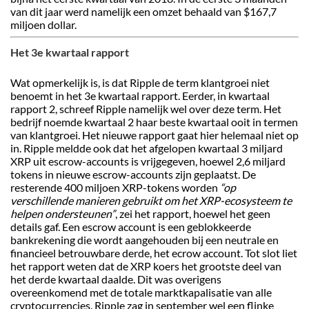
van dit jaar werd namelijk een omzet behaald van $167,7
miljoen dollar.
Het 3e kwartaal rapport
Wat opmerkelijk is, is dat Ripple de term klantgroei niet
benoemt in het 3e kwartaal rapport. Eerder, in kwartaal
rapport 2, schreef Ripple namelijk wel over deze term. Het
bedrijf noemde kwartaal 2 haar beste kwartaal ooit in termen
van klantgroei. Het nieuwe rapport gaat hier helemaal niet op
in. Ripple meldde ook dat het afgelopen kwartaal 3 miljard
XRP uit escrow-accounts is vrijgegeven, hoewel 2,6 miljard
tokens in nieuwe escrow-accounts zijn geplaatst. De
resterende 400 miljoen XRP-tokens worden
“op
verschillende manieren gebruikt om het XRP-ecosysteem te
helpen ondersteunen”
, zei het rapport, hoewel het geen
details gaf. Een escrow account is een geblokkeerde
bankrekening die wordt aangehouden bij een neutrale en
financieel betrouwbare derde, het ecrow account. Tot slot liet
het rapport weten dat de XRP koers het grootste deel van
het derde kwartaal daalde. Dit was overigens
overeenkomend met de totale marktkapalisatie van alle
cryptocurrencies. Ripple zag in september wel een flinke