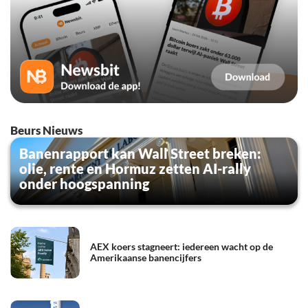
Beurs Nieuws
Banenrapport kan Wall Street breken:
olie, rente en Hormuz zetten AI-rally
onder hoogspanning
AEX koers stagneert: iedereen wacht op de
Amerikaanse banencijfers