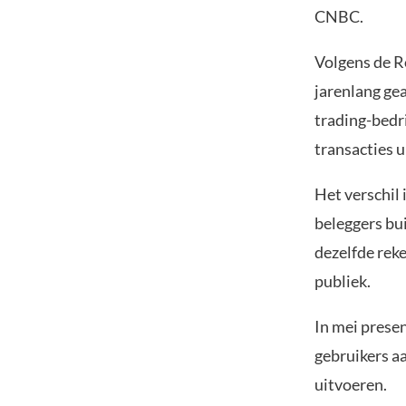
CNBC.
Volgens de R
jarenlang ge
trading-bedr
transacties u
Het verschil 
beleggers bu
dezelfde rek
publiek.
In mei prese
gebruikers a
uitvoeren.