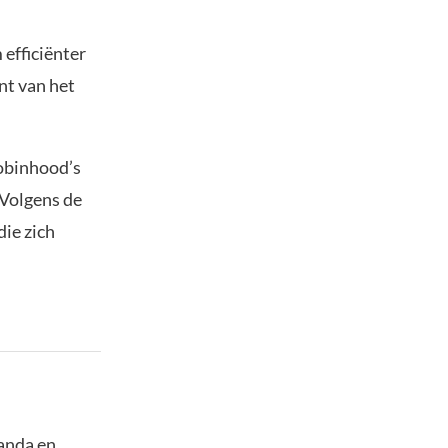
efficiënter
nt van het
Robinhood’s
 Volgens de
ie zich
panda en