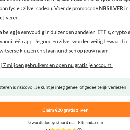
aan fysiek zilver cadeau. Voer de promocode
NBSILVER
in
ctiveren.
 beleg je eenvoudig in duizenden aandelen, ETF’s, crypto 
anuit één app. Je goud en zilver worden veilig bewaard in 
witserse kluizen en staan juridisch op jouw naam.
bij 7 miljoen gebruikers en open nu gratis je account.
teren is risicovol. Je kunt je inleg geheel of gedeeltelijk verliezen
Claim €20 gratis zilver
Je wordt doorgestuurd naar Bitpanda.com
4,5