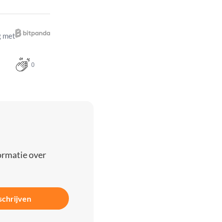
 met
0
ormatie over
schrijven