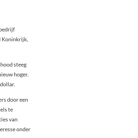
bedrijf
 Koninkrijk,
nhood steeg
nieuw hoger.
dollar.
ers door een
els te
ties van
teresse onder