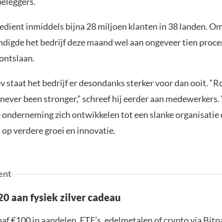
beleggers.
dient inmiddels bijna 28 miljoen klanten in 38 landen. Om 
ndigde het bedrijf deze maand wel aan ongeveer tien proce
 ontslaan.
v staat het bedrijf er desondanks sterker voor dan ooit. “
 never been stronger,” schreef hij eerder aan medewerkers.
onderneming zich ontwikkelen tot een slanke organisatie d
t op verdere groei en innovatie.
ent
0 aan fysiek zilver cadeau
af €100 in aandelen, ETF’s, edelmetalen of crypto via Bit