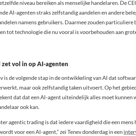
etzelfde niveau bereiken als menselijke handelaren. De C
de AI-agenten straks zelfstandig aandelen en andere bel
ndelen namens gebruikers. Daarmee zouden particuliere 
en tot technologie die nu vooral is voorbehouden aan grote
zet vol in op AI-agenten
 is de volgende stap in de ontwikkeling van AI dat softwar
erwerkt, maar ook zelfstandig taken uitvoert. Op het gebie
ekent dat dat een AI-agent uiteindelijk alles moet kunnen 
andelaar ook kan.
ter agentic trading is dat iedere vaardigheid die een mens 
wordt voor een AI-agent,” zei Tenev donderdag in een
inte