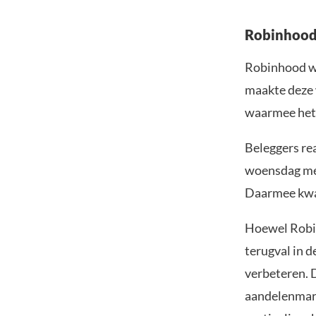
Robinhood 
Robinhood we
maakte deze
waarmee het z
Beleggers re
woensdag met
Daarmee kwam
Hoewel Robin
terugval in 
verbeteren. 
aandelenmark