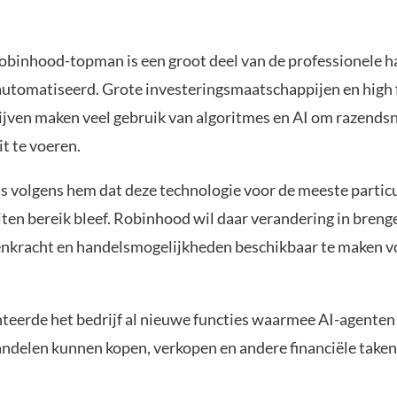
obinhood-topman is een groot deel van de professionele h
automatiseerd. Grote investeringsmaatschappijen en high
ijven maken veel gebruik van algoritmes en AI om razends
it te voeren.
is volgens hem dat deze technologie voor de meeste partic
iten bereik bleef. Robinhood wil daar verandering in breng
enkracht en handelsmogelijkheden beschikbaar te maken v
nteerde het bedrijf al nieuwe functies waarmee AI-agente
andelen kunnen kopen, verkopen en andere financiële take