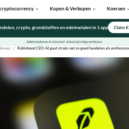
cryptocurrency
Kopen & Verkopen
Koersen
ndelen, crypto, grondstoffen en edelmetalen in 1 app
Claim €
Ad
Investeren is risicovol. Je kunt je inleg verliezen.
Nieuws
Robinhood CEO: AI gaat straks net zo goed handelen als profession