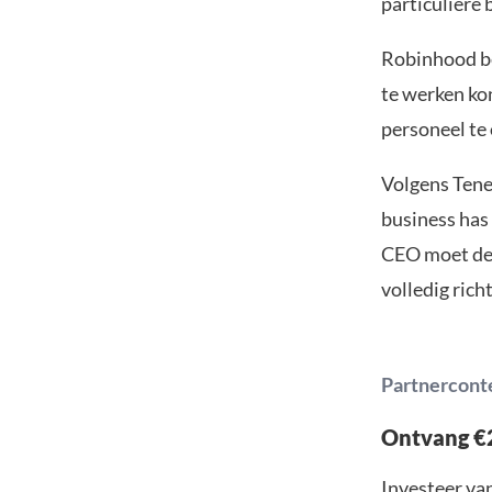
particuliere 
Robinhood be
te werken ko
personeel te
Volgens Tene
business has
CEO moet de 
volledig rich
Partnercont
Ontvang €2
Investeer van