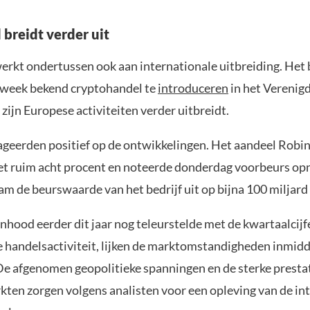
breidt verder uit
rkt ondertussen ook aan internationale uitbreiding. Het 
 week bekend cryptohandel te
introduceren
in het Verenigd
ijn Europese activiteiten verder uitbreidt.
ageerden positief op de ontwikkelingen. Het aandeel Robi
 ruim acht procent en noteerde donderdag voorbeurs op
 de beurswaarde van het bedrijf uit op bijna 100 miljard 
hood eerder dit jaar nog teleurstelde met de kwartaalcijf
de handelsactiviteit, lijken de marktomstandigheden inmidd
De afgenomen geopolitieke spanningen en de sterke presta
ten zorgen volgens analisten voor een opleving van de in