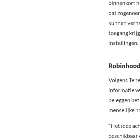
binnenkort h
dat zogenoem
kunnen verha
toegang krijg
instellingen.
Robinhood 
Volgens Tenev
informatie v
beleggen bet
menselijke h
“Het idee ach
beschikbaar 