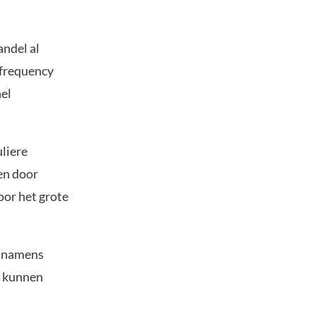
andel al
 frequency
nel
uliere
en door
oor het grote
n namens
n kunnen