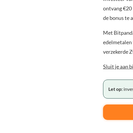
ontvang €20 
de bonus te a
Met Bitpanda
edelmetalen v
verzekerde Z
Sluit je aan 
Let op:
inves