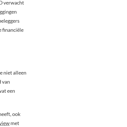
EO verwacht
eggingen
beleggers
 financiële
e niet alleen
d van
wat een
heeft, ook
rview
met