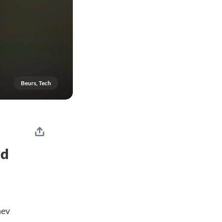
Beurs, Tech
ed
nev