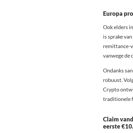
Europa pro
Ook elders in
is sprake van
remittance-v
vanwege de c
Ondanks sanc
robuust. Volg
Crypto ontwi
traditionele 
Claim vand
eerste €10