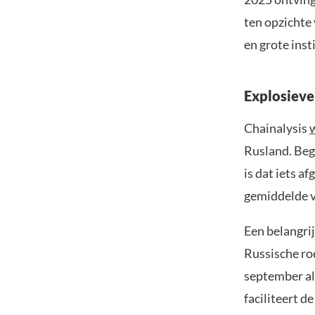
ten opzichte 
en grote ins
Explosieve
Chainalysis
w
Rusland. Begi
is dat iets a
gemiddelde v
Een belangri
Russische ro
september al
faciliteert d