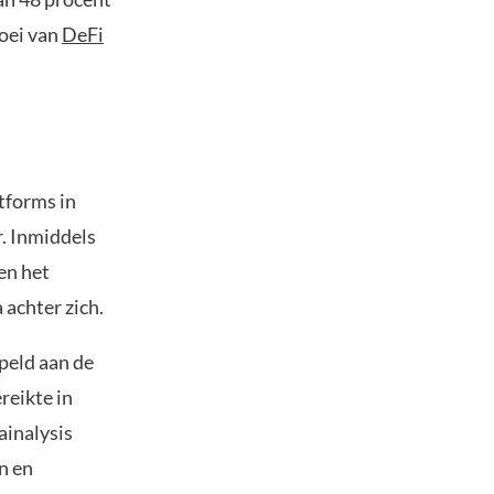
roei van
DeFi
tforms in
r. Inmiddels
ven het
achter zich.
peld aan de
reikte in
ainalysis
n en