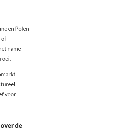
aïne en Polen
 of
 met name
roei.
tomarkt
ctureel.
ef voor
 over de