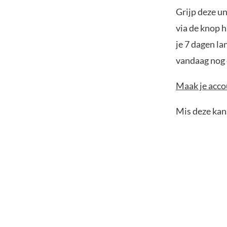
Grijp deze u
via de knop h
je 7 dagen la
vandaag nog e
Maak je accou
Mis deze kans