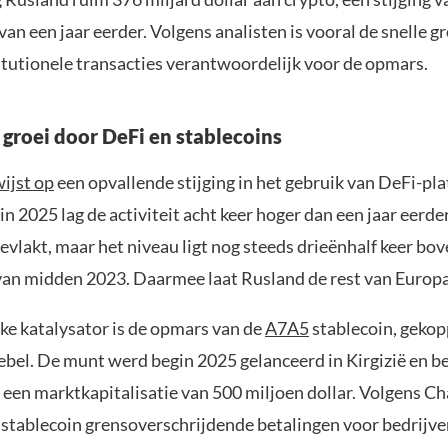
van een jaar eerder. Volgens analisten is vooral de snelle g
titutionele transacties verantwoordelijk voor de opmars.
 groei door DeFi en stablecoins
ijst op
een opvallende stijging in het gebruik van DeFi-pla
n 2025 lag de activiteit acht keer hoger dan een jaar eerde
fgevlakt, maar het niveau ligt nog steeds drieënhalf keer bo
an midden 2023. Daarmee laat Rusland de rest van Europa 
jke katalysator is de opmars van de
A7A5
stablecoin, gekop
ebel. De munt werd begin 2025 gelanceerd in Kirgizië en be
 een marktkapitalisatie van 500 miljoen dollar. Volgens Ch
e stablecoin grensoverschrijdende betalingen voor bedrijve