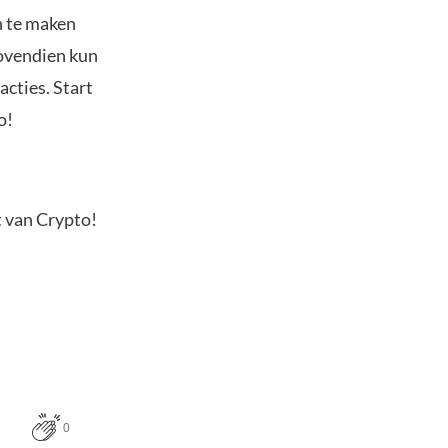
n te maken
Bovendien kun
acties. Start
o!
t van Crypto!
0