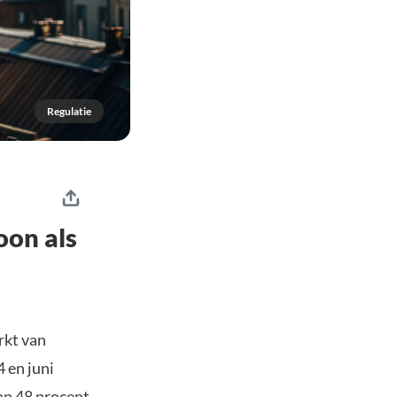
Regulatie
oon als
rkt van
 en juni
van 48 procent