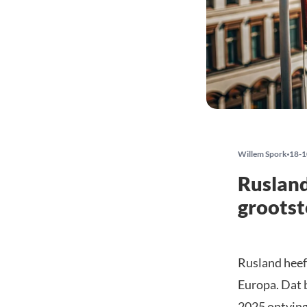
Willem Spork
18-1
Rusland
grootst
Rusland heef
Europa. Dat b
2025 ontving 