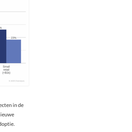
ecten in de
 nieuwe
doptie.