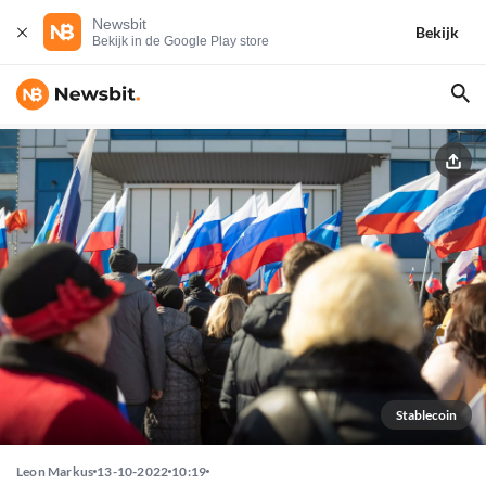
Newsbit
Bekijk
Bekijk in de Google Play store
Stablecoin
Leon Markus
13-10-2022
10:19