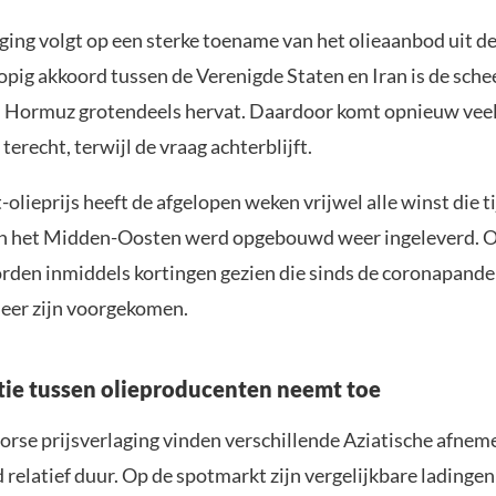
ging volgt op een sterke toename van het olieaanbod uit de
opig akkoord tussen de Verenigde Staten en Iran is de sch
n Hormuz grotendeels hervat. Daardoor komt opnieuw veel 
erecht, terwijl de vraag achterblijft.
olieprijs heeft de afgelopen weken vrijwel alle winst die t
n het Midden-Oosten werd opgebouwd weer ingeleverd. Op
rden inmiddels kortingen gezien die sinds de coronapand
eer zijn voorgekomen.
ie tussen olieproducenten neemt toe
orse prijsverlaging vinden verschillende Aziatische afnem
jd relatief duur. Op de spotmarkt zijn vergelijkbare ladingen