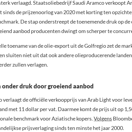
terk verlaagd. Staatsoliebedrijf Saudi Aramco verkoopt Ar
t sinds de prijzenoorlog van 2020 met korting ten opzichte
nchmark. De stap onderstreept de toenemende druk op de 
eiend aanbod producenten dwingt om scherper te concurr
lle toename van de olie-export uit de Golfregio zet de mar
en sluiten niet uit dat ook andere olieproducerende landen
rder zullen verlagen.
n onder druk door groeiend aanbod
verlaagt de officiële verkoopprijs van Arab Light voor lev
d met 11 dollar per vat. Daarmee komt de prijs uit op 1,5
ionale benchmark voor Aziatische kopers.
Volgens
Bloomber
delijkse prijsverlaging sinds ten minste het jaar 2000.