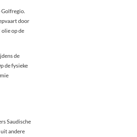
 Golfregio.
eepvaart door
olie op de
ijdens de
 de fysieke
emie
ers Saudische
 uit andere