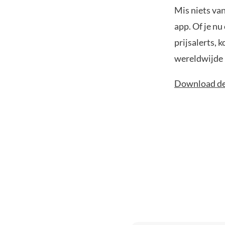
Mis niets va
app. Of je nu
prijsalerts, 
wereldwijde 
Download de 