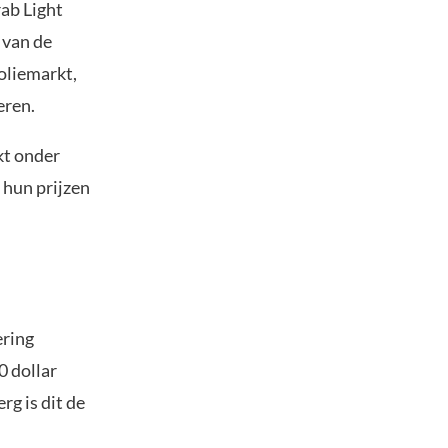
ab Light
 van de
oliemarkt,
eren.
kt onder
 hun prijzen
ering
0 dollar
g is dit de