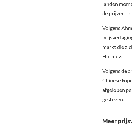
landen momen
de prijzen o
Volgens Ahme
prijsverlagin
markt die zi
Hormuz.
Volgens de a
Chinese kope
afgelopen per
gestegen.
Meer prijsv