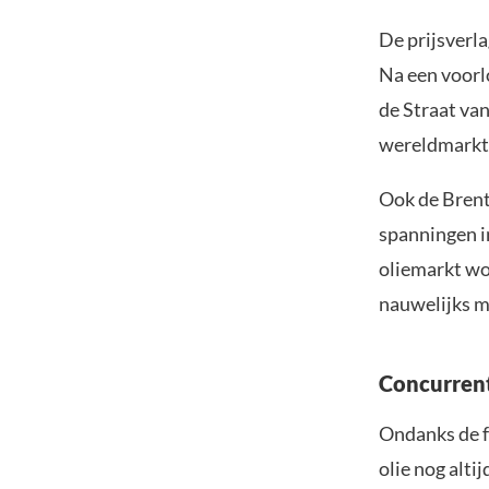
De prijsverla
Na een voorl
de Straat va
wereldmarkt t
Ook de Brent-
spanningen i
oliemarkt wo
nauwelijks m
Concurrent
Ondanks de f
olie nog alti