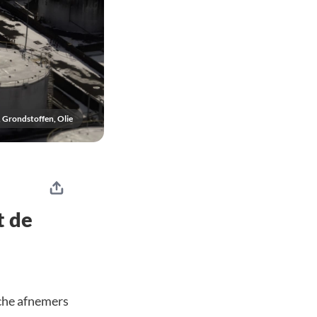
 Grondstoffen, Olie
t de
sche afnemers