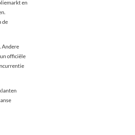
oliemarkt en
en.
n de
o. Andere
n officiële
oncurrentie
 klanten
aanse