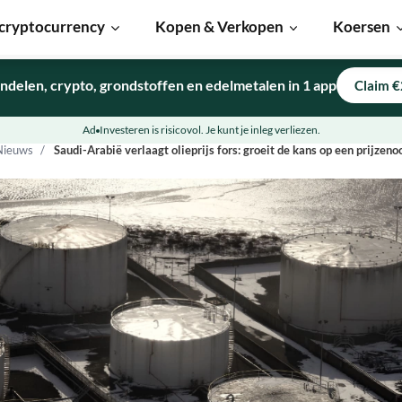
cryptocurrency
Kopen & Verkopen
Koersen
ndelen, crypto, grondstoffen en edelmetalen in 1 app
Claim €
Ad
Investeren is risicovol. Je kunt je inleg verliezen.
Nieuws
Saudi-Arabië verlaagt olieprijs fors: groeit de kans op een prijzeno