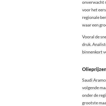
onverwacht s
voor het eers
regionale be
waar een gro
Vooral de sne
druk. Analist
binnenkort ve
Olieprijze
Saudi Aramco 
volgende maan
onder de reg
grootste maan