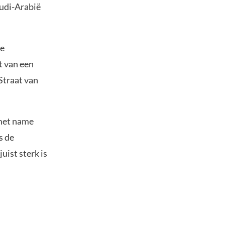
audi-Arabië
de
t van een
Straat van
 met name
s de
uist sterk is