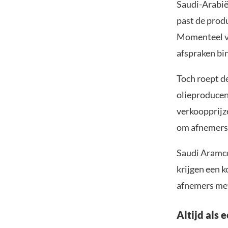
Saudi-Arabië 
past de prod
Momenteel ve
afspraken b
Toch roept de
olieproducen
verkoopprijze
om afnemers 
Saudi Aramco
krijgen een k
afnemers met 
Altijd als 