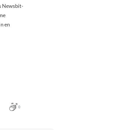
s Newsbit-
ime
in en
0