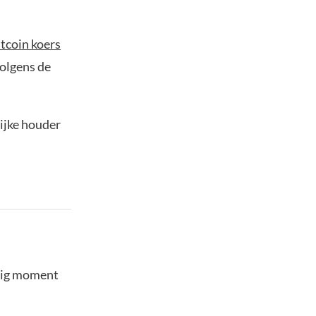
tcoin koers
volgens de
ijke houder
stig moment