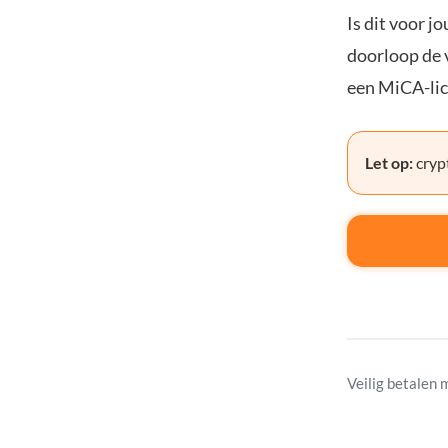
Is dit voor j
doorloop de v
een MiCA-lic
Let op:
crypt
Veilig betalen 