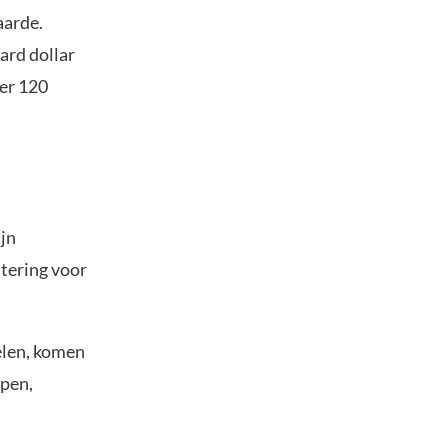
aarde.
ard dollar
eer 120
ijn
tering voor
elen, komen
open,