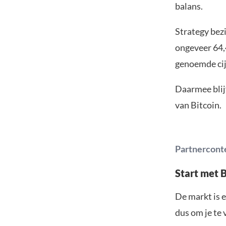
balans.
Strategy bezi
ongeveer 64,
genoemde cijf
Daarmee blij
van Bitcoin.
Partnercont
Start met 
De markt is e
dus om je te 