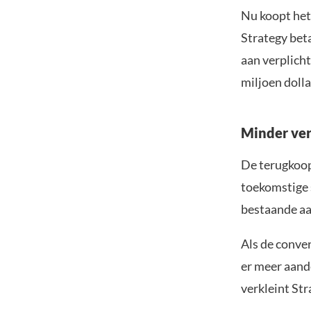
Nu koopt het
Strategy beta
aan verplich
miljoen dolla
Minder ve
De terugkoop
toekomstige 
bestaande a
Als de conve
er meer aande
verkleint Str