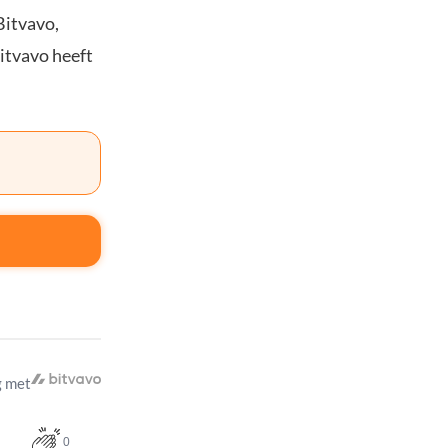
Bitvavo,
Bitvavo heeft
 met
0