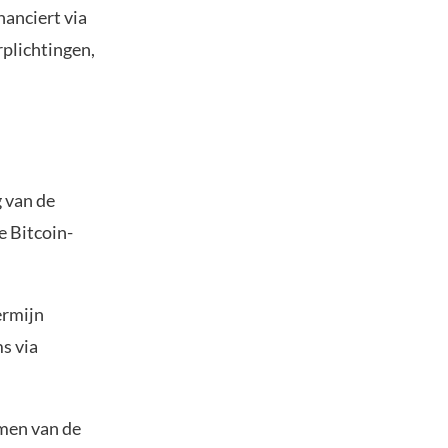
nanciert via
rplichtingen,
g van de
e Bitcoin-
ermijn
s via
imen van de