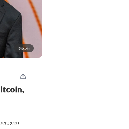
Bitcoin
itcoin,
noeg geen