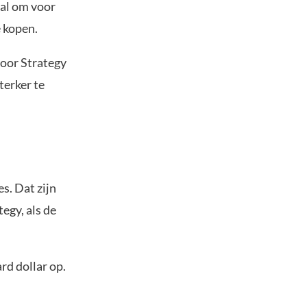
aal om voor
e kopen.
voor Strategy
terker te
s. Dat zijn
egy, als de
rd dollar op.