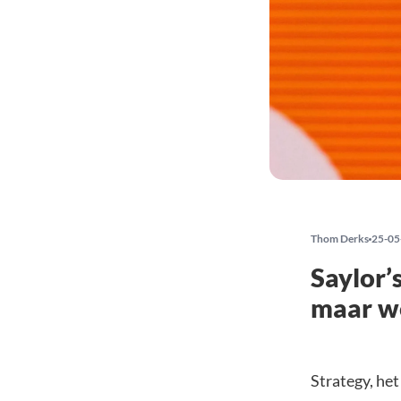
Thom Derks
25-05
Saylor’
maar we
Strategy, he