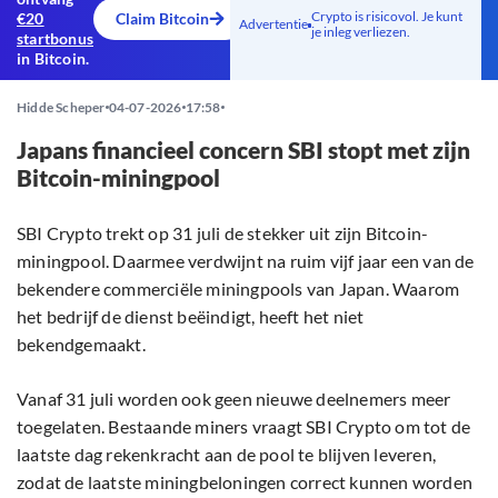
Crypto is risicovol. Je kunt
€20
Claim Bitcoin
Advertentie
je inleg verliezen.
startbonus
in Bitcoin.
Hidde Scheper
04-07-2026
17:58
Japans financieel concern SBI stopt met zijn
Bitcoin-miningpool
SBI Crypto trekt op 31 juli de stekker uit zijn Bitcoin-
miningpool. Daarmee verdwijnt na ruim vijf jaar een van de
bekendere commerciële miningpools van Japan. Waarom
het bedrijf de dienst beëindigt, heeft het niet
bekendgemaakt.
Vanaf 31 juli worden ook geen nieuwe deelnemers meer
toegelaten. Bestaande miners vraagt SBI Crypto om tot de
laatste dag rekenkracht aan de pool te blijven leveren,
zodat de laatste miningbeloningen correct kunnen worden