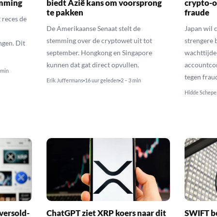
emming
biedt Azië kans om voorsprong
crypto-o
te pakken
fraude
 reces de
De Amerikaanse Senaat stelt de
Japan wil 
stemming over de cryptowet uit tot
strengere 
gen. Dit
september. Hongkong en Singapore
wachttijde
kunnen dat gat direct opvullen.
accountcon
 min
tegen frau
Erik Juffermans
16 uur geleden
2 – 3 min
Hidde Schepe
versold-
ChatGPT ziet XRP koers naar dit
SWIFT b