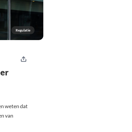
Regulatie
der
en weten dat
en van