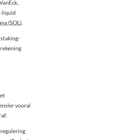
 VanEck,
 liquid
ana (SOL)
.
 staking-
 rekening
het
ensler vooral
af.
 regulering