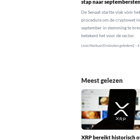
stap naar septemberst
De Senaat startte vlak vóór het
procedure om de cryptowet in
september in stemming te bren
betekent het voor de sector.
Leon Markus
33 minuten geleden
2 – 4
Meest gelezen
XRP bereikt historisch o