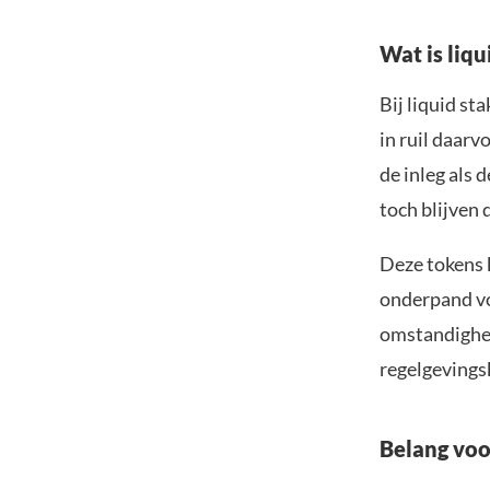
Wat is liqu
Bij liquid st
in ruil daarv
de inleg als 
toch blijven
Deze tokens 
onderpand voo
omstandighed
regelgevings
Belang voo