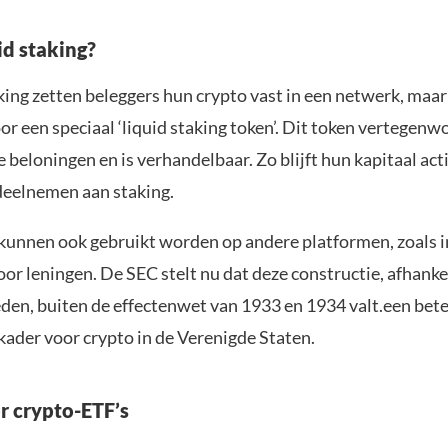
id staking?
aking zetten beleggers hun crypto vast in een netwerk, maa
oor een speciaal ‘liquid staking token’. Dit token vertegen
de beloningen en is verhandelbaar. Zo blijft hun kapitaal acti
 deelnemen aan staking.
kunnen ook gebruikt worden op andere platformen, zoals in
r leningen. De SEC stelt nu dat deze constructie, afhankel
en, buiten de effectenwet van 1933 en 1934 valt.een bet
kader voor crypto in de Verenigde Staten.
r crypto-ETF’s