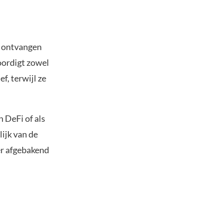
r ontvangen
woordigt zowel
ef, terwijl ze
 DeFi of als
ijk van de
er afgebakend