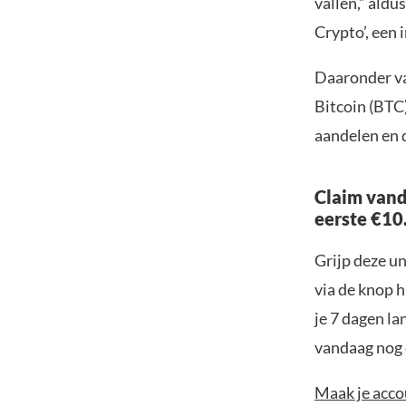
vallen,” aldu
Crypto’, een 
Daaronder va
Bitcoin (BTC)
aandelen en 
Claim vand
eerste €10
Grijp deze u
via de knop h
je 7 dagen la
vandaag nog e
Maak je accou