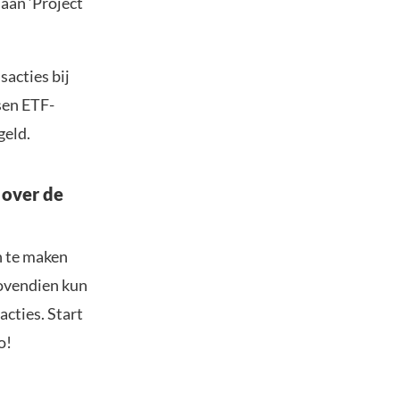
 aan ‘Project
acties bij
sen ETF-
geld.
 over de
n te maken
Bovendien kun
acties. Start
o!