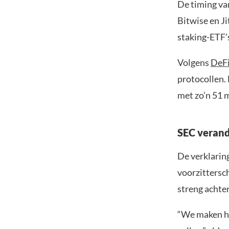
De timing van
Bitwise en J
staking-ETF’
Volgens
DeF
protocollen.
met zo’n 51 m
SEC verand
De verklaring
voorzittersc
streng achter
“We maken hi