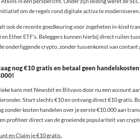
s Atkins in een persbericht. Onder zijn leiding werkt de SEC
initiatief om de regels rond digitale activa te moderniseren.
lt ook de recente goedkeuring voor zogeheten in-kind trans
 en Ether ETF’s. Beleggers kunnen hierbij direct ruilen tus
de onderliggende crypto, zonder tussenkomst van contant 
aag nog €10 gratis en betaal geen handelskosten
.000!
nieke kans met Newsbit en Bitvavo door nu een account aa
ieronder. Stort slechts €10 en ontvang direct €10 gratis. 
ng zonder kosten handelen over je eerste €10.000 aan trans
n profiteer direct van de groeiende populariteit van crypt
nt en Claim je €10 gratis.