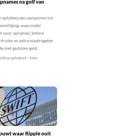
pnames na golf van
cryptobeurzen aansporen tot
beveiliging, waaronder
n voor opnames, betere
troles en extra maatregelen
de met gestolen geld.
r
20 uur geleden
2 – 4 min
ouwt waar Ripple ooit