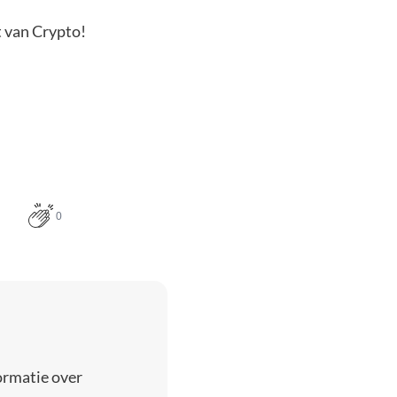
t van Crypto!
0
ormatie over