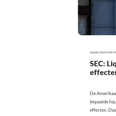
Sander Derks
06-0
SEC: Li
effect
De Amerika
bepaalde liqu
effecten. Daa