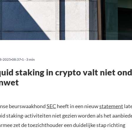
8-2025
08:37
1 - 3 min
quid staking in crypto valt niet on
enwet
anse beurswaakhond
SEC
heeft in een nieuw
statement
lat
id staking-activiteiten niet gezien worden als het aanbied
rmee zet de toezichthouder een duidelijke stap richting