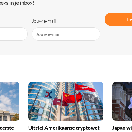
eks in je inbox!
In
Jouw e-mail
eerste
Uitstel Amerikaanse cryptowet
Japan wi