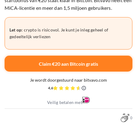
startbonus van €20 staat klaar in Bitcoin. Bitvavo heeft een
MiCA-licentie en meer dan 1,5 miljoen gebruikers.
Let op:
crypto is risicovol. Je kunt je inleg geheel of
gedeeltelijk verliezen
Claim €20 aan Bitcoin gratis
Je wordt doorgestuurd naar bitvavo.com
4,6
Veilig betalen met
0