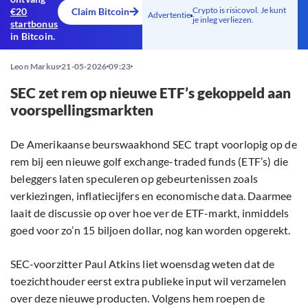
Crypto is risicovol. Je kunt
€20
Claim Bitcoin
Advertentie
je inleg verliezen.
startbonus
in Bitcoin.
Leon Markus
21-05-2026
09:23
SEC zet rem op nieuwe ETF’s gekoppeld aan
voorspellingsmarkten
De Amerikaanse beurswaakhond SEC trapt voorlopig op de
rem bij een nieuwe golf exchange-traded funds (ETF’s) die
beleggers laten speculeren op gebeurtenissen zoals
verkiezingen, inflatiecijfers en economische data. Daarmee
laait de discussie op over hoe ver de ETF-markt, inmiddels
goed voor zo’n 15 biljoen dollar, nog kan worden opgerekt.
SEC-voorzitter Paul Atkins liet woensdag weten dat de
toezichthouder eerst extra publieke input wil verzamelen
over deze nieuwe producten. Volgens hem roepen de