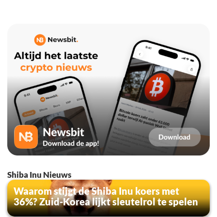
Shiba Inu Nieuws
Waarom stijgt de Shiba Inu koers met
36%? Zuid-Korea lijkt sleutelrol te spelen