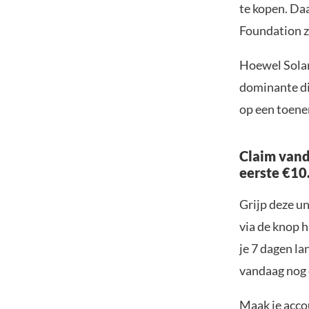
te kopen. Da
Foundation ze
Hoewel Solan
dominante di
op een toene
Claim vand
eerste €10
Grijp deze u
via de knop h
je 7 dagen la
vandaag nog e
Maak je accou