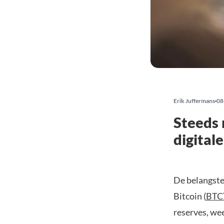
Erik Juffermans
08
Steeds 
digital
De belangstel
Bitcoin (
BTC
reserves, we