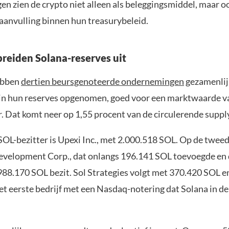
n zien de crypto niet alleen als beleggingsmiddel, maar oo
 aanvulling binnen hun treasurybeleid.
breiden Solana-reserves uit
ebben
dertien beursgenoteerde ondernemingen
gezamenlij
in hun reserves opgenomen, goed voor een marktwaarde va
r. Dat komt neer op 1,55 procent van de circulerende suppl
SOL-bezitter is Upexi Inc., met 2.000.518 SOL. Op de tweed
evelopment Corp., dat onlangs 196.141 SOL toevoegde en
.988.170 SOL bezit. Sol Strategies volgt met 370.420 SOL 
et eerste bedrijf met een Nasdaq-notering dat Solana in de