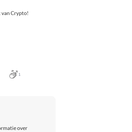
t van Crypto!
1
ormatie over