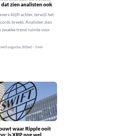
n dat zien analisten ook
oers blijft achter, terwijl het
cords breekt. Analisten zien
 zwakke trend ruimte voor
ns
03 augustus 2026
2 – 3 min
ouwt waar Ripple ooit
n: is XRP nog wel