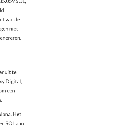
585.059 SOL,
ld
nt van de
ngen niet
genereren.
r uit te
y Digital,
 om een
n.
olana. Het
oen SOL aan