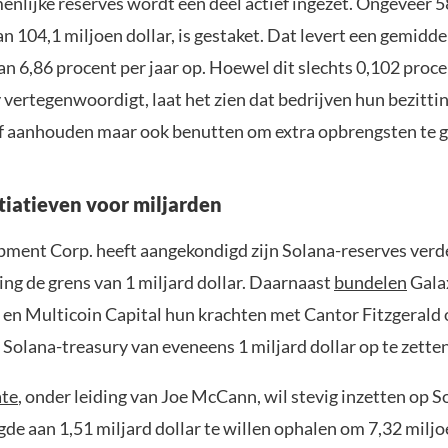
enlijke reserves wordt een deel actief ingezet. Ongeveer 
n 104,1 miljoen dollar, is gestaket. Dat levert een gemidde
n 6,86 procent per jaar op. Hoewel dit slechts 0,102 proce
 vertegenwoordigt, laat het zien dat bedrijven hun bezitti
ef aanhouden maar ook benutten om extra opbrengsten te 
tiatieven voor miljarden
ment Corp. heeft aangekondigd zijn Solana-reserves verde
ing de grens van 1 miljard dollar. Daarnaast
bundelen
Galax
en Multicoin Capital hun krachten met Cantor Fitzgerald
Solana-treasury van eveneens 1 miljard dollar op te zette
ate
, onder leiding van Joe McCann, wil stevig inzetten op S
gde aan 1,51 miljard dollar te willen ophalen om 7,32 milj