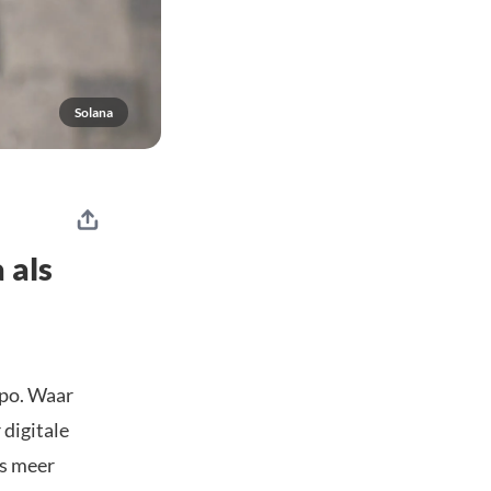
Solana
 als
mpo. Waar
 digitale
ds meer