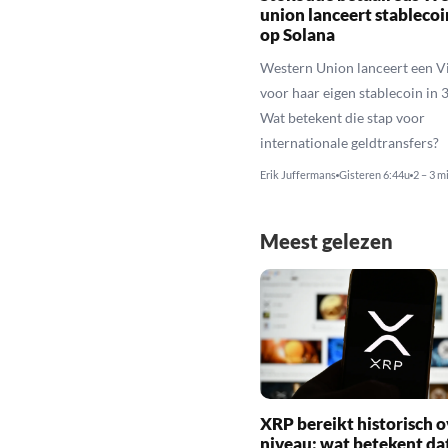
union lanceert stableco
op Solana
Western Union lanceert een Vi
voor haar eigen stablecoin in 
Wat betekent die stap voor
internationale geldtransfers?
Erik Juffermans
Gisteren 6:44u
2 – 3 m
Meest gelezen
XRP bereikt historisch o
niveau: wat betekent da