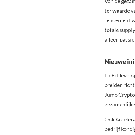
Van de gezam
ter waarde va
rendement va
totale supply
alleen passi
Nieuwe ini
DeFi Develop
breiden richt
Jump Crypto 
gezamenlijke 
Ook
Acceler
bedrijf kondi