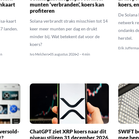
inkaart
munten ‘verbranden’, koers kan
koers, e
profiteren
De Solana k
sa-kaart
Solana verbrandt straks misschien tot 14
netwerk re
37 landen.
keer meer munten per dag en drukt
ondanks de
minder bij. Wat betekent dat voor de
herstel.
koers?
Erik Jufferma
in
Ivo Melchers
05 augustus 2026
2 – 4 min
versold-
ChatGPT ziet XRP koers naar dit
SWIFT b
t?
niveau stijgen 31 december 2026
mee bego