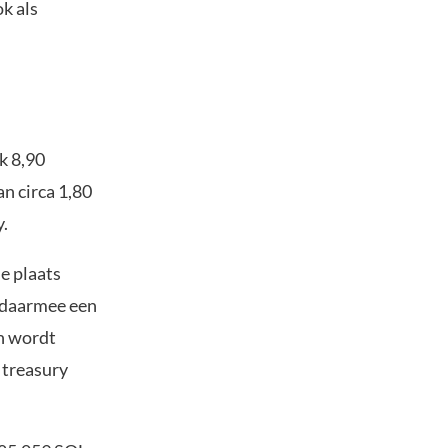
k als
k 8,90
n circa 1,80
y.
e plaats
 daarmee een
en wordt
 treasury