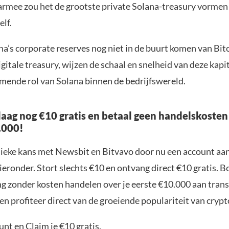
armee zou het de grootste private Solana-treasury vormen
lf.
a’s corporate reserves nog niet in de buurt komen van Bitc
gitale treasury, wijzen de schaal en snelheid van deze kap
mende rol van Solana binnen de bedrijfswereld.
aag nog €10 gratis en betaal geen handelskosten
.000!
nieke kans met Newsbit en Bitvavo door nu een account aa
ieronder. Stort slechts €10 en ontvang direct €10 gratis. 
ng zonder kosten handelen over je eerste €10.000 aan trans
n profiteer direct van de groeiende populariteit van crypt
nt en Claim je €10 gratis.