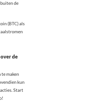
 buiten de
oin (BTC) als
itaalstromen
 over de
n te maken
Bovendien kun
acties. Start
o!