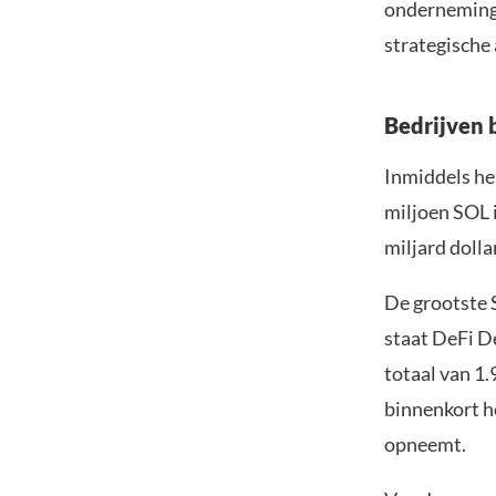
onderneminge
strategische
Bedrijven 
Inmiddels h
miljoen SOL 
miljard dolla
De grootste 
staat DeFi D
totaal van 1
binnenkort h
opneemt.