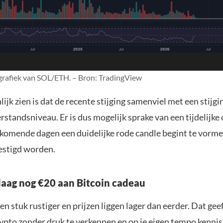
grafiek van SOL/ETH. – Bron: TradingView
ijk zien is dat de recente stijging samenviel met een stijgi
rstandsniveau. Er is dus mogelijk sprake van een tijdelijke 
omende dagen een duidelijke rode candle begint te vorme
estigd worden.
aag nog €20 aan Bitcoin cadeau
en stuk rustiger en prijzen liggen lager dan eerder. Dat geef
ypto zonder druk te verkennen en op je eigen tempo kenni