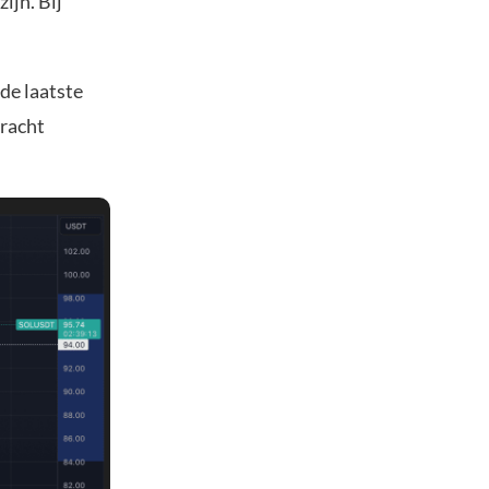
ijn. Bij
de laatste
kracht