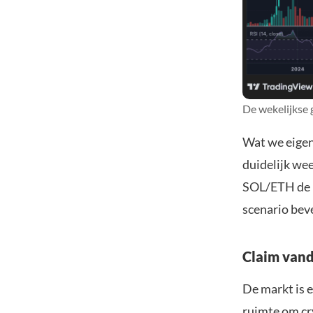
De wekelijkse 
Wat we eigenl
duidelijk wee
SOL/ETH de k
scenario bev
Claim vand
De markt is e
ruimte om cr