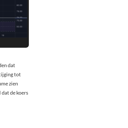
den dat
ijging tot
lume zien
l dat de koers