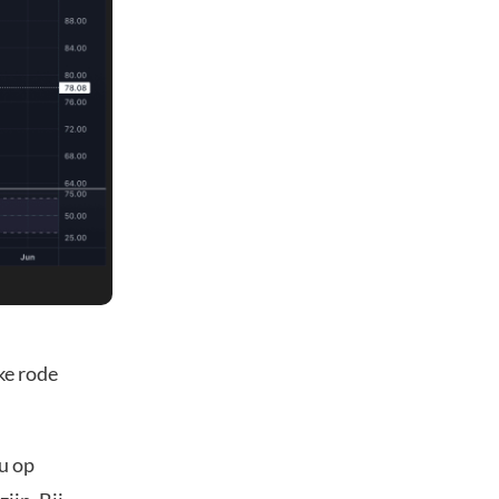
ke rode
nu op