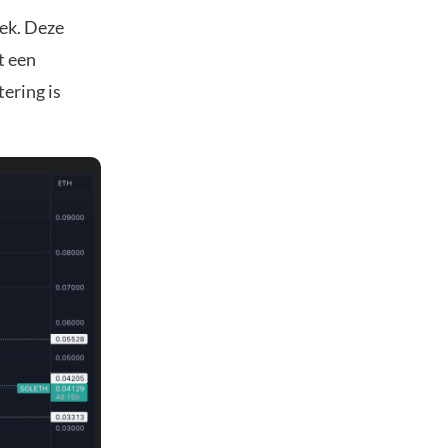
iek. Deze
t een
ering is