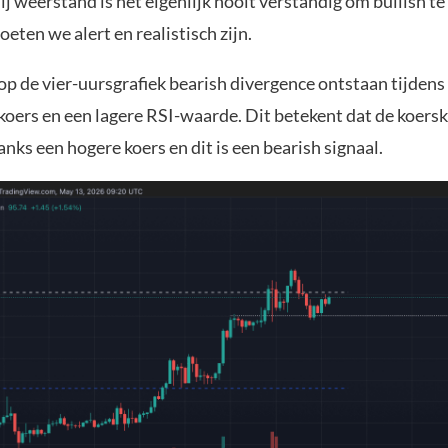
j weerstand is het eigenlijk nooit verstandig om bullish te z
ten we alert en realistisch zijn.
p de vier-uursgrafiek bearish divergence ontstaan tijdens 
koers en een lagere RSI-waarde. Dit betekent dat de koers
ks een hogere koers en dit is een bearish signaal.