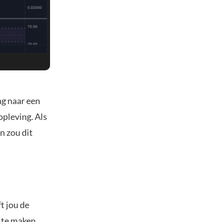
ng naar een
opleving. Als
n zou dit
t jou de
s te maken