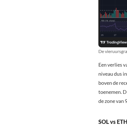
De vieruursgra
Een verlies v
niveau dus in
boven de rece
toenemen. Dit
de zone van 9
SOL vs ET