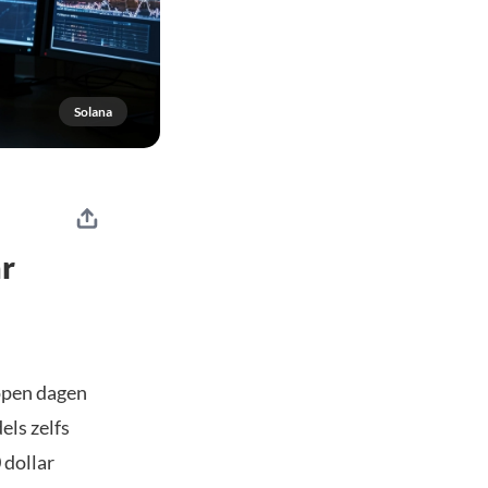
Solana
ar
lopen dagen
els zelfs
 dollar