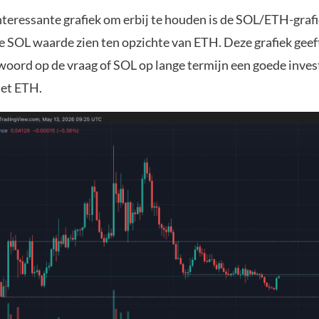
nteressante grafiek om erbij te houden is de SOL/ETH-graf
de SOL waarde zien ten opzichte van ETH. Deze grafiek geef
woord op de vraag of SOL op lange termijn een goede invest
met ETH.