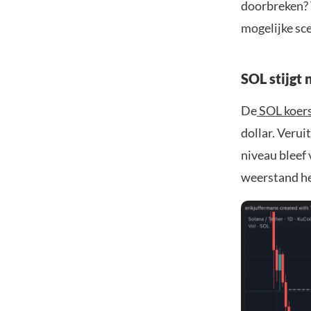
doorbreken? 
mogelijke sce
SOL stijgt
De
SOL koer
dollar. Verui
niveau bleef
weerstand hee