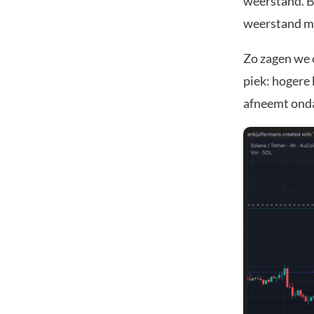
weerstand. Bi
weerstand moe
Zo zagen we o
piek: hogere 
afneemt ondan