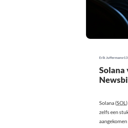
Erik Juffermans
13
Solana 
Newsbit
Solana (
SOL
zelfs een stu
aangekomen b