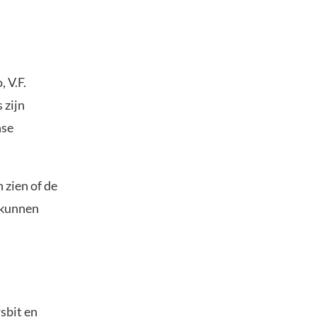
 V.F.
 zijn
nse
 zien of de
d kunnen
sbit en