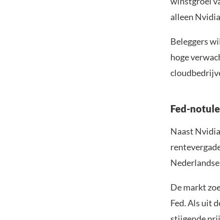
winstgroei va
alleen Nvidi
Beleggers wil
hoge verwach
cloudbedrijv
Fed-notul
Naast Nvidia
rentevergade
Nederlandse 
De markt zoe
Fed. Als uit 
stijgende pri