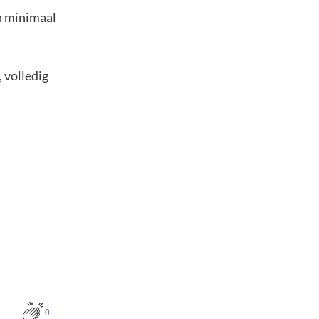
an minimaal
 volledig
0