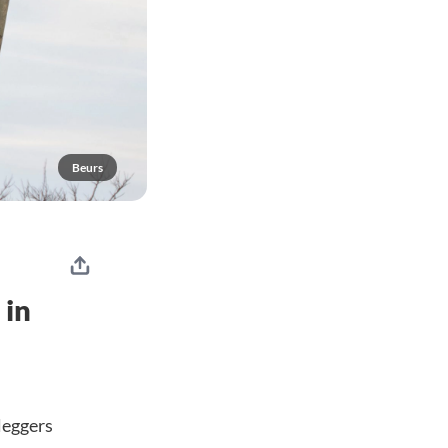
Beurs
 in
leggers