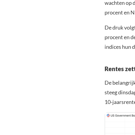
wachten op d
procent en N
De druk volg
procent en d
indices hun d
Rentes zet
De belangrij
steeg dinsdag
10-jaarsrente