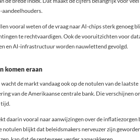
n de brede index. Dat maakt de cijfers belangrijk voor vee
a-aandeelhouders.
len vooral weten of de vraag naar AI-chips sterk genoeg bl
tingen te rechtvaardigen. Ook de vooruitzichten voor dat
en en AI-infrastructuur worden nauwlettend gevolgd.
en komen eraan
 wacht de markt vandaag ook op de notulen van de laatste
ring van de Amerikaanse centrale bank. Die verschijnen o
tijd.
kt daarin vooral naar aanwijzingen over de inflatiezorgen
de notulen blijkt dat beleidsmakers nerveuzer zijn geworde
jzen, kan dat de rentevrees verder aanwakkeren.