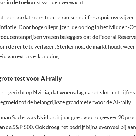
pas in de toekomst worden verwacht.
pt op doordat recente economische cijfers opnieuw wijzen
inflatie. Door hoge olieprijzen, de oorlog in het Midden-O
oducentenprijzen vrezen beleggers dat de Federal Reserv
 om de rente te verlagen. Sterker nog, de markt houdt weer
eid van extra verkrapping.
grote test voor AI-rally
n nu gericht op Nvidia, dat woensdag na het slot met cijfer
tgegroeid tot de belangrijkste graadmeter voor de AI-rally.
dman Sachs
was Nvidia dit jaar goed voor ongeveer 20 proc
n de S&P 500. Ook droeg het bedrijf bijna evenveel bij aan