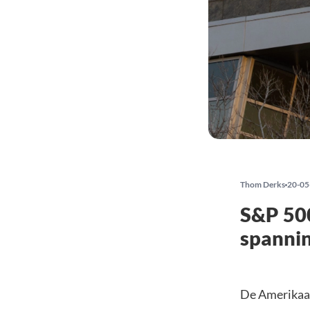
Thom Derks
20-05
S&P 500
spannin
De Amerikaan