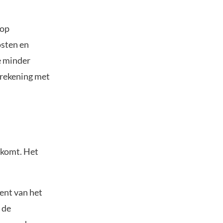
 op
osten en
e minder
 rekening met
s komt. Het
ent van het
 de