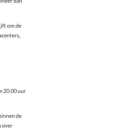
l meer dan
ijft om de
acenters,
m 20.00 uur
 binnen de
n over