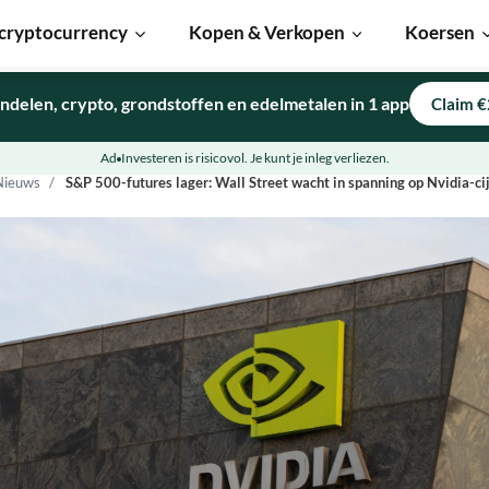
cryptocurrency
Kopen & Verkopen
Koersen
ndelen, crypto, grondstoffen en edelmetalen in 1 app
Claim €
Ad
Investeren is risicovol. Je kunt je inleg verliezen.
Nieuws
S&P 500-futures lager: Wall Street wacht in spanning op Nvidia-ci