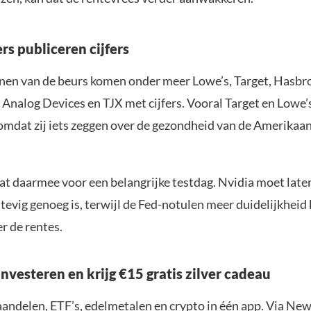
rs publiceren cijfers
nen van de beurs komen onder meer Lowe’s, Target, Hasbro,
Analog Devices en TJX met cijfers. Vooral Target en Lowe’s
 omdat zij iets zeggen over de gezondheid van de Amerikaa
at daarmee voor een belangrijke testdag. Nvidia moet laten
stevig genoeg is, terwijl de Fed-notulen meer duidelijkhei
r de rentes.
nvesteren en krijg €15 gratis zilver cadeau
aandelen, ETF’s, edelmetalen en crypto in één app. Via New