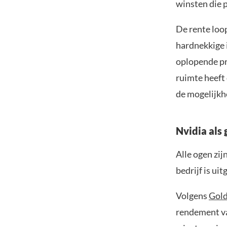
winsten die 
De rente loo
hardnekkige 
oplopende pr
ruimte heeft
de mogelijkh
Nvidia als 
Alle ogen zij
bedrijf is ui
Volgens
Gol
rendement va