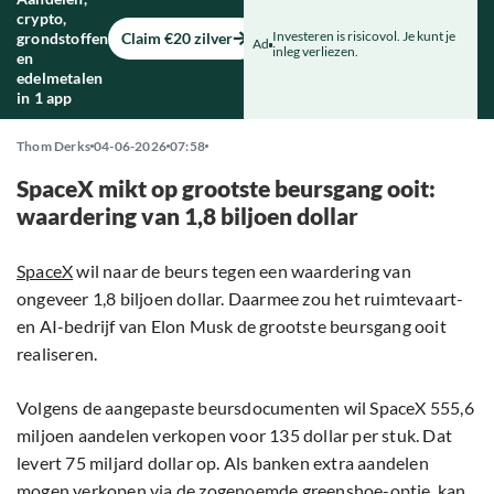
crypto,
Investeren is risicovol. Je kunt je
grondstoffen
Claim €20 zilver
Ad
inleg verliezen.
en
edelmetalen
in 1 app
Thom Derks
04-06-2026
07:58
SpaceX mikt op grootste beursgang ooit:
waardering van 1,8 biljoen dollar
SpaceX
wil naar de beurs tegen een waardering van
ongeveer 1,8 biljoen dollar. Daarmee zou het ruimtevaart-
en AI-bedrijf van Elon Musk de grootste beursgang ooit
realiseren.
Volgens de aangepaste beursdocumenten wil SpaceX 555,6
miljoen aandelen verkopen voor 135 dollar per stuk. Dat
levert 75 miljard dollar op. Als banken extra aandelen
mogen verkopen via de zogenoemde greenshoe-optie, kan