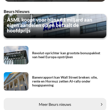
Beurs Nieuws
ASML koopt voor bijna €1 miljard aan
eigen aandelen op en betaalt de
hoofdprijs
Revolut-oprichter kan grootste bonuspakket
van heel Europa opstrijken
Banenrapport kan Wall Street breken: olie,
rente en Hormuz zetten AI-rally onder
hoogspanning
Meer Beurs nieuws