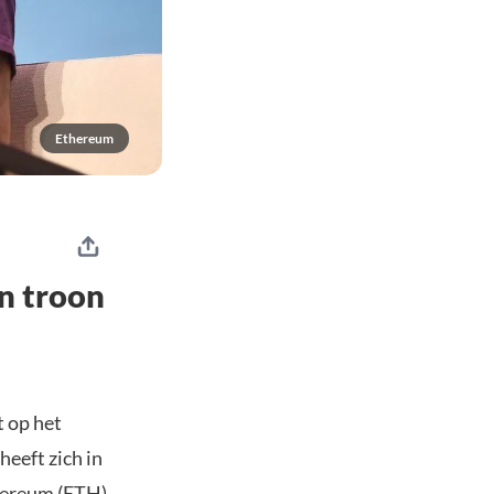
Ethereum
n troon
t op het
eeft zich in
hereum (
ETH
).