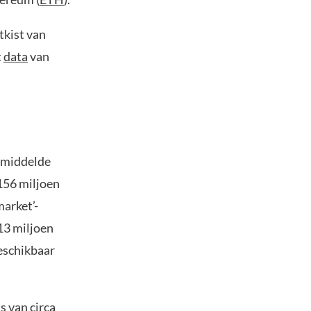
tkist van
t
data
van
gemiddelde
 156 miljoen
arket’-
13 miljoen
beschikbaar
s van circa