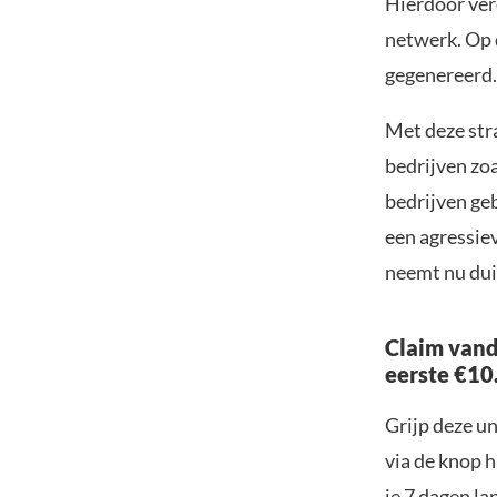
Hierdoor ver
netwerk. Op 
gegenereerd.
Met deze str
bedrijven zo
bedrijven geb
een agressie
neemt nu dui
Claim vand
eerste €10
Grijp deze u
via de knop h
je 7 dagen la