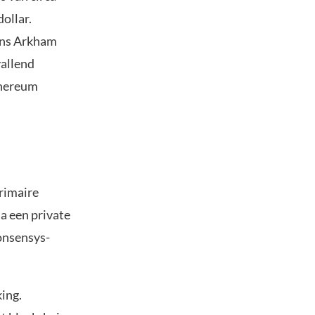
ollar.
gens Arkham
vallend
thereum
primaire
ia een private
onsensys-
king.