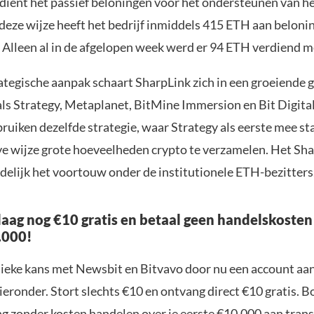
dient het passief beloningen voor het ondersteunen van he
deze wijze heeft het bedrijf inmiddels 415 ETH aan beloni
 Alleen al in de afgelopen week werd er 94 ETH verdiend m
ategische aanpak schaart SharpLink zich in een groeiende 
als Strategy, Metaplanet, BitMine Immersion en Bit Digital
ruiken dezelfde strategie, waar Strategy als eerste mee st
ve wijze grote hoeveelheden crypto te verzamelen. Het Sh
delijk het voortouw onder de institutionele ETH-bezitters
aag nog €10 gratis en betaal geen handelskosten
.000!
nieke kans met Newsbit en Bitvavo door nu een account aa
ieronder. Stort slechts €10 en ontvang direct €10 gratis. 
ng zonder kosten handelen over je eerste €10.000 aan trans