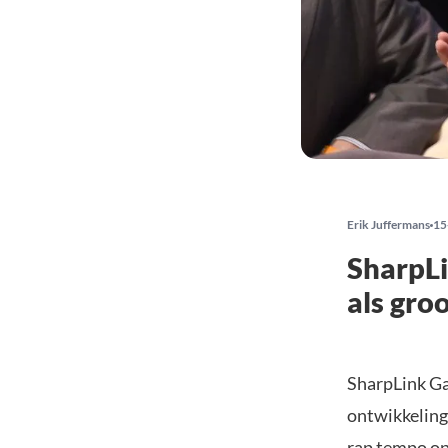
Erik Juffermans
15
SharpLi
als gro
SharpLink Gam
ontwikkeling
rap tempo op