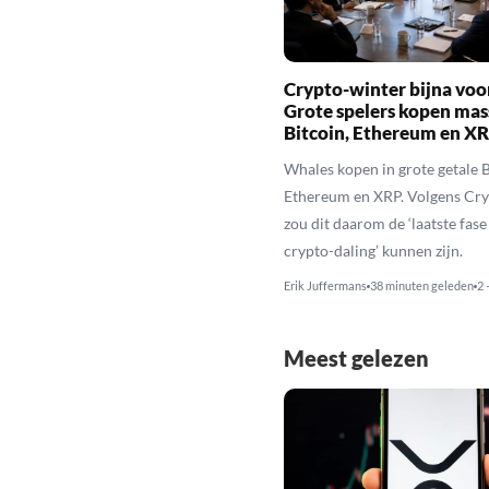
Crypto-winter bijna voo
Grote spelers kopen mas
Bitcoin, Ethereum en X
Whales kopen in grote getale B
Ethereum en XRP. Volgens Cr
zou dit daarom de ‘laatste fase
crypto-daling’ kunnen zijn.
Erik Juffermans
38 minuten geleden
2 
Meest gelezen