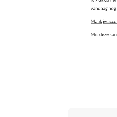
vandaag nog e
Maak je accou
Mis deze kans