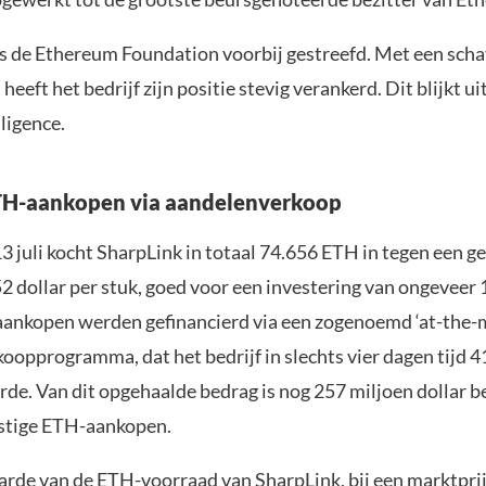
lfs de Ethereum Foundation voorbij gestreefd. Met een scha
eeft het bedrijf zijn positie stevig verankerd. Dit blijkt ui
ligence.
TH-aankopen via aandelenverkoop
13 juli kocht SharpLink in totaal 74.656 ETH in tegen een 
52 dollar per stuk, goed voor een investering van ongeveer
 aankopen werden gefinancierd via een zogenoemd ‘at-the-m
oopprogramma, dat het bedrijf in slechts vier dagen tijd 4
rde. Van dit opgehaalde bedrag is nog 257 miljoen dollar 
stige ETH-aankopen.
arde van de ETH-voorraad van SharpLink, bij een marktprij