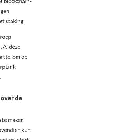
t blockchain-
ngen
et staking.
groep
. Al deze
artte, om op
arpLink
.
 over de
n te maken
Bovendien kun
acties. Start