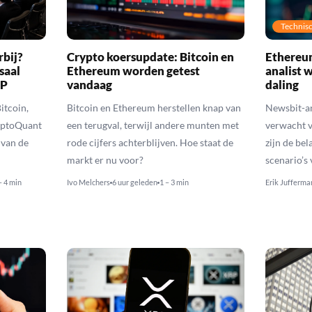
Technisc
rbij?
Crypto koersupdate: Bitcoin en
Ethereum
saal
Ethereum worden getest
analist 
RP
vandaag
daling
itcoin,
Bitcoin en Ethereum herstellen knap van
Newsbit-an
yptoQuant
een terugval, terwijl andere munten met
verwacht v
 van de
rode cijfers achterblijven. Hoe staat de
zijn de be
markt er nu voor?
scenario’s
– 4 min
Ivo Melchers
6 uur geleden
1 – 3 min
Erik Jufferma