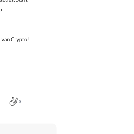
o!
t van Crypto!
0