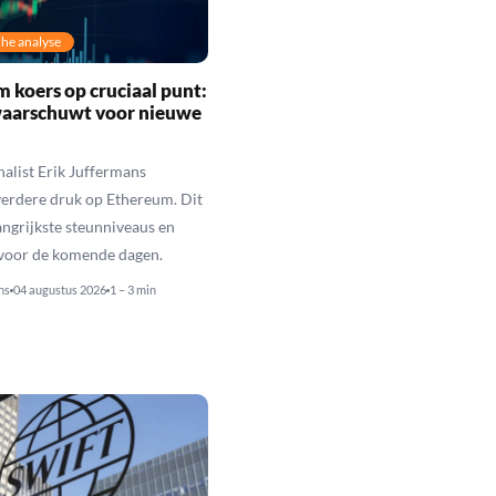
he analyse
 koers op cruciaal punt:
waarschuwt voor nieuwe
alist Erik Juffermans
erdere druk op Ethereum. Dit
langrijkste steunniveaus en
 voor de komende dagen.
ns
04 augustus 2026
1 – 3 min