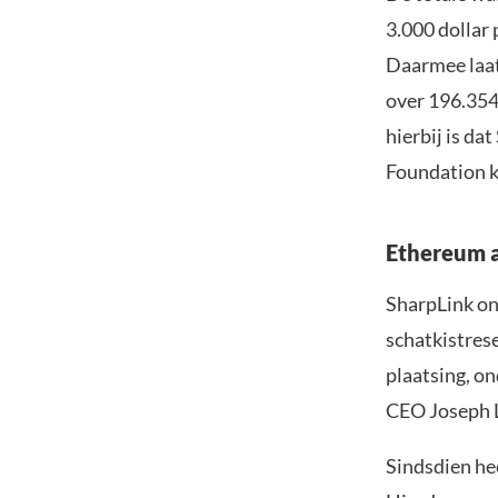
3.000 dollar 
Daarmee laat
over 196.354
hierbij is da
Foundation k
Ethereum a
SharpLink o
schatkistrese
plaatsing, o
CEO Joseph L
Sindsdien hee