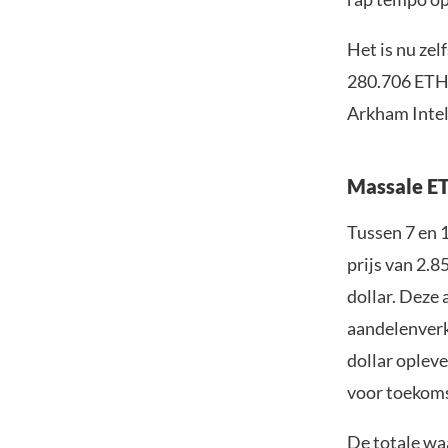
Het is nu ze
280.706 ETH h
Arkham Intel
Massale E
Tussen 7 en 
prijs van 2.8
dollar. Deze
aandelenverk
dollar opleve
voor toekom
De totale wa