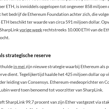
per ETH, is inmiddels opgelopen tot ongeveer 858 miljoen d
 het bedrijf de Ethereum Foundation achter zich, die vol
 ETH beschikt ter waarde van circa 591 miljoen dollar. Op
t SharpLink
vorige week
rechtstreeks 10.000 ETH van de E
ocht.
ls strategische reserve
nthulde
in mei
zijn nieuwe strategie waarbij Ethereum als 
rve dient. Tegelijkertijd haalde het 425 miljoen dollar op v
nder leiding van Consensys. Ethereum-medeoprichter en C
ubin werd toen benoemd tot voorzitter van SharpLink.
ft SharpLink 99,7 procent van zijn Ether vastgezet via sta