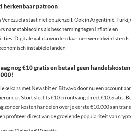
d herkenbaar patroon
n Venezuela staat niet op zichzelf. Ook in Argentinië, Turkij
rs naar stablecoins als bescherming tegen inflatie en
ricties. Digitale valuta worden daarmee wereldwijd steeds
 economisch instabiele landen.
aag nog €10 gratis en betaal geen handelskosten
.000!
nieke kans met Newsbit en Bitvavo door nu een account aa
ieronder. Stort slechts €10 en ontvang direct €10 gratis. 
ng zonder kosten handelen over je eerste €10.000 aan trans
n profiteer direct van de groeiende populariteit van crypt
nt en Claim je €10 gratis.