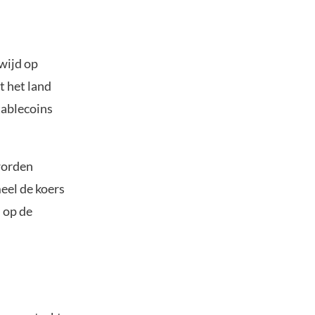
wijd op
t het land
stablecoins
worden
meel de koers
 op de