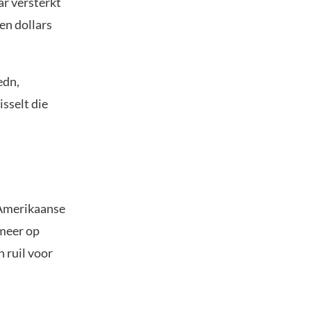
ar versterkt
gen dollars
edn,
sselt die
 Amerikaanse
 meer op
 ruil voor