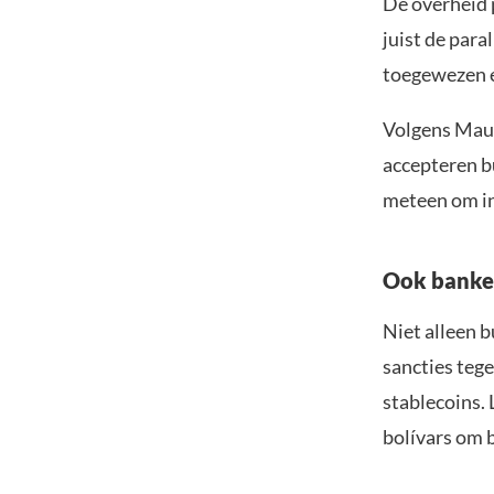
De overheid 
juist de para
toegewezen e
Volgens Maur
accepteren b
meteen om in
Ook banken
Niet alleen 
sancties tege
stablecoins.
bolívars om 