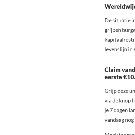
Wereldwij
De situatie i
grijpen burge
kapitaalrest
levenslijn in
Claim vand
eerste €10
Grijp deze u
via de knop h
je 7 dagen la
vandaag nog e
Maak je accou