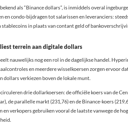
bekend als “Binance dollars”, is inmiddels overal ingeburg
 en condo-bijdragen tot salarissen en leveranciers: steed
 stablecoins in plaats van contant geld of bankoverschrijv
liest terrein aan digitale dollars
eelt nauwelijks nog een rol in de dagelijkse handel. Hyperin
taalcontroles en meerdere wisselkoersen zorgen ervoor da
n dollars verkiezen boven de lokale munt.
circuleren drie dollarkoersen: de officiële koers van de Ce
ar), de parallelle markt (231,76) en de Binance-koers (219,6
en verkopers gebruiken vooral de laatste vanwege de ho
heid.