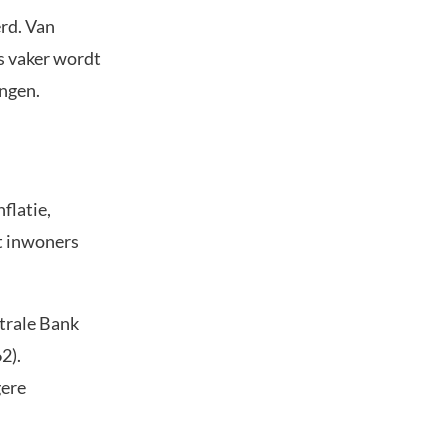
erd. Van
s vaker wordt
ingen.
flatie,
t inwoners
ntrale Bank
2).
gere