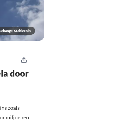
xchange, Stablecoin
la door
ins zoals
oor miljoenen