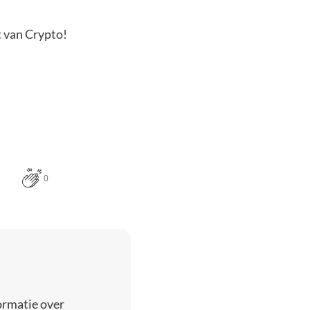
t van Crypto!
0
ormatie over