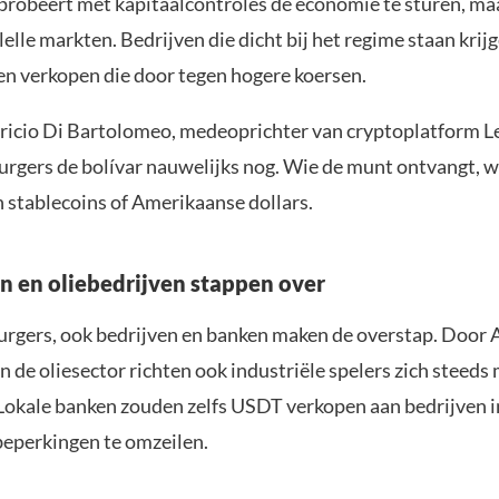
probeert met kapitaalcontroles de economie te sturen, ma
llelle markten. Bedrijven die dicht bij het regime staan krij
n verkopen die door tegen hogere koersen.
icio Di Bartolomeo, medeoprichter van cryptoplatform L
urgers de bolívar nauwelijks nog. Wie de munt ontvangt, wi
 stablecoins of Amerikaanse dollars.
 en oliebedrijven stappen over
burgers, ook bedrijven en banken maken de overstap. Door
n de oliesector richten ook industriële spelers zich steeds
 Lokale banken zouden zelfs USDT verkopen aan bedrijven in
beperkingen te omzeilen.