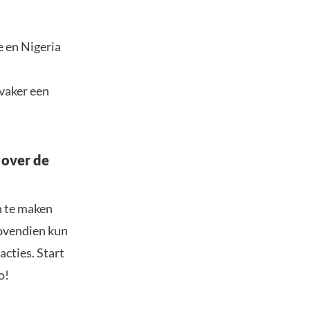
e en Nigeria
 vaker een
 over de
n te maken
Bovendien kun
acties. Start
o!