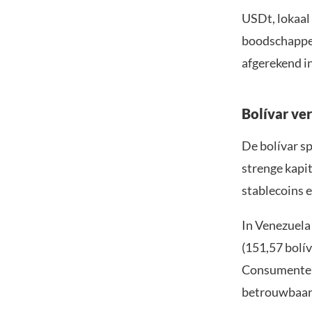
USDt, lokaal 
boodschappen
afgerekend in
Bolívar ver
De bolívar sp
strenge kapi
stablecoins e
In Venezuela 
(151,57 bolív
Consumenten 
betrouwbaar