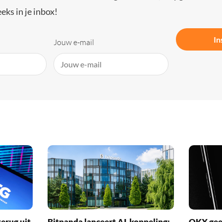
eks in je inbox!
In
Jouw e-mail
erug uit
Bitpanda lanceert AI-koppeling:
OKX geef