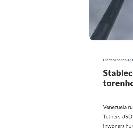
Hidde Scheper
07-
Stablec
torenho
Venezuela rui
Tethers USDt.
inwoners hun