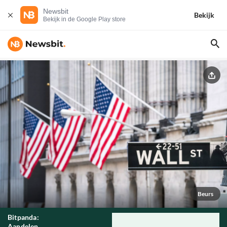
Newsbit
Bekijk
Bekijk in de Google Play store
Beurs
Bitpanda:
Aandelen,