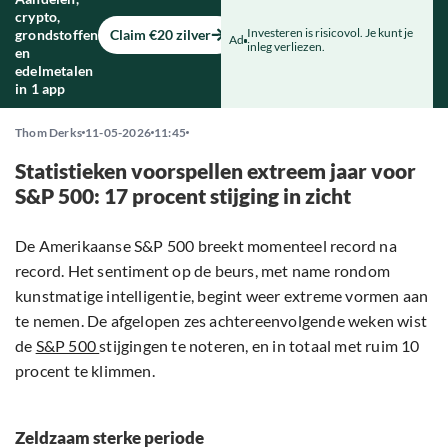
crypto,
Investeren is risicovol. Je kunt je
grondstoffen
Claim €20 zilver
Ad
inleg verliezen.
en
edelmetalen
in 1 app
Thom Derks
11-05-2026
11:45
Statistieken voorspellen extreem jaar voor
S&P 500: 17 procent stijging in zicht
De Amerikaanse S&P 500 breekt momenteel record na
record. Het sentiment op de beurs, met name rondom
kunstmatige intelligentie, begint weer extreme vormen aan
te nemen. De afgelopen zes achtereenvolgende weken wist
de
S&P 500
stijgingen te noteren, en in totaal met ruim 10
procent te klimmen.
Zeldzaam sterke periode