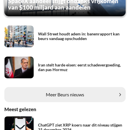
SpaceX aandeel stijgt ondanks vrijkomen
van $100 miljard aan aandelen
Wall Street houdt adem in: banenrapport kan
beurs vandaag opschudden
Iran stelt harde eisen: eerst schadevergoeding,
dan pas Hormuz
Meer Beurs nieuws
Meest gelezen
ChatGPT ziet XRP koers naar dit niveau stijgen
31 december 2026