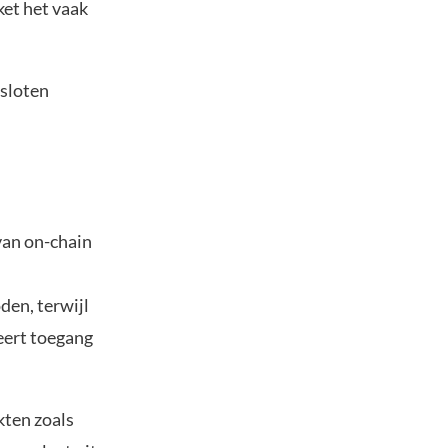
et het vaak
 sloten
 van on-chain
den, terwijl
ert toegang
kten zoals