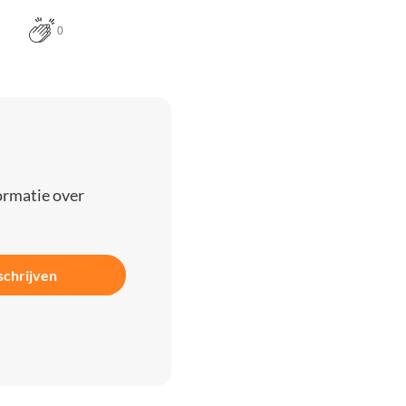
0
ormatie over
schrijven