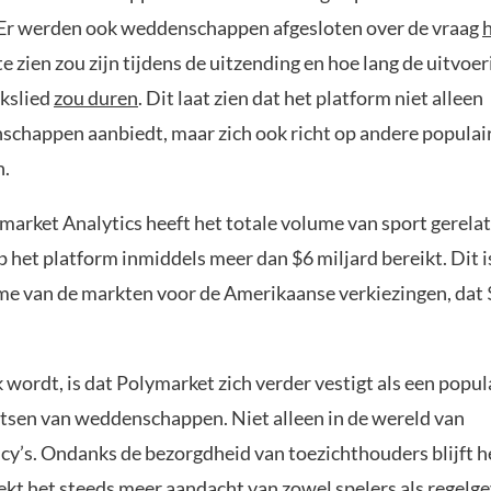
Er werden ook weddenschappen afgesloten over de vraag
te zien zou zijn tijdens de uitzending en hoe lang de uitvoer
lkslied
zou duren
. Dit laat zien dat het platform niet alleen
chappen aanbiedt, maar zich ook richt op andere populai
.
market Analytics heeft het totale volume van sport gerela
 het platform inmiddels meer dan $6 miljard bereikt. Dit i
me van de markten voor de Amerikaanse verkiezingen, dat 
 wordt, is dat Polymarket zich verder vestigt als een popul
atsen van weddenschappen. Niet alleen in de wereld van
cy’s. Ondanks de bezorgdheid van toezichthouders blijft h
ekt het steeds meer aandacht van zowel spelers als regelge