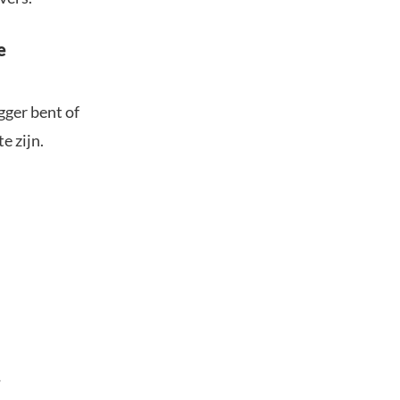
e
gger bent of
e zijn.
.