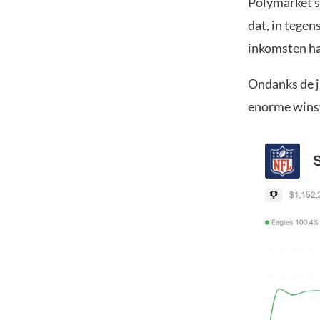
Polymarket s
dat, in tegen
inkomsten ha
Ondanks de ju
enorme winst