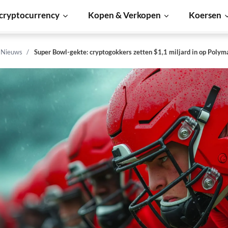
cryptocurrency
Kopen & Verkopen
Koersen
n Nieuws
Super Bowl-gekte: cryptogokkers zetten $1,1 miljard in op Polym