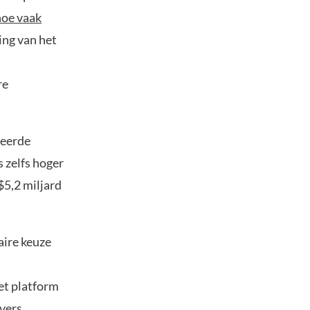
hoe vaak
ing van het
re
teerde
s zelfs hoger
$5,2 miljard
aire keuze
et platform
vers.