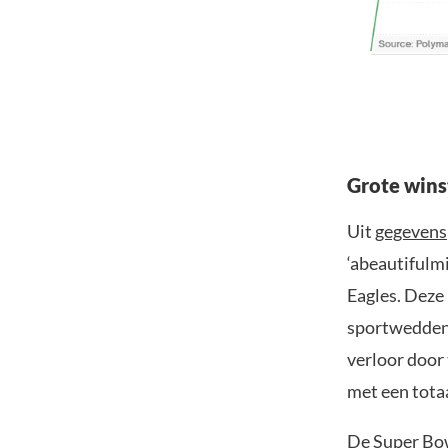
Grote wins
Uit
gegevens
‘abeautifulm
Eagles. Deze 
sportwedden
verloor door 
met een totaa
De Super Bo