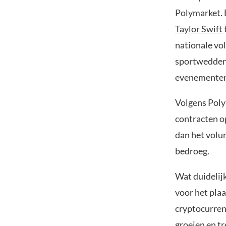
Polymarket. 
Taylor Swift
nationale vo
sportweddens
evenementen
Volgens Poly
contracten op
dan het volu
bedroeg.
Wat duidelijk
voor het pla
cryptocurren
groeien en tr