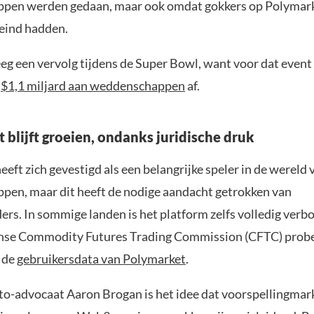
pen werden gedaan, maar ook omdat gokkers op Polymark
e eind hadden.
eg een vervolg tijdens de Super Bowl, want voor dat event
r
$1,1 miljard aan weddenschappen
af.
 blijft groeien, ondanks juridische druk
eft zich gevestigd als een belangrijke speler in de wereld
en, maar dit heeft de nodige aandacht getrokken van
rs. In sommige landen is het platform zelfs volledig verbo
nse Commodity Futures Trading Commission (CFTC) probe
t de
gebruikersdata van Polymarket
.
to-advocaat Aaron Brogan is het idee dat voorspellingmar