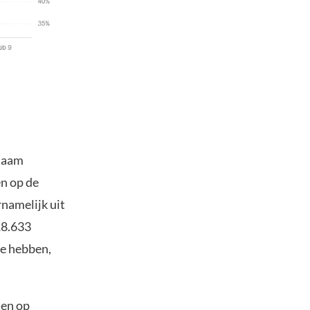
 naam
n op de
rnamelijk uit
18.633
te hebben,
ten op