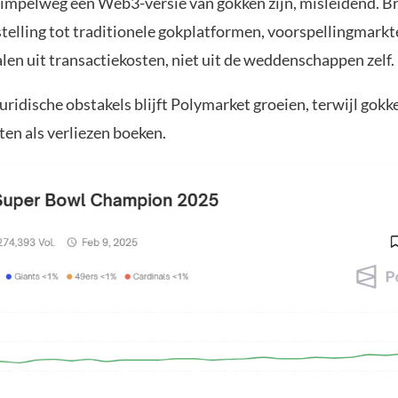
impelweg een Web3-versie van gokken zijn, misleidend. Br
stelling tot traditionele gokplatformen, voorspellingmark
len uit transactiekosten, niet uit de weddenschappen zelf.
ridische obstakels blijft Polymarket groeien, terwijl gokk
en als verliezen boeken.