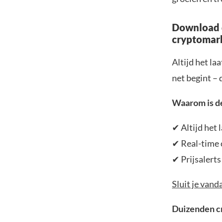
Download d
cryptomar
Altijd het la
net begint – 
Waarom is d
✔ Altijd het
✔ Real-time 
✔ Prijsalerts
Sluit je vand
Duizenden cr