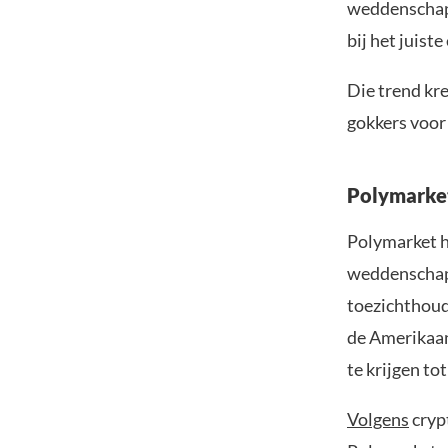
weddenschap
bij het juist
Die trend kre
gokkers voo
Polymarket
Polymarket he
weddenschapp
toezichthoude
de Amerikaa
te krijgen to
Volgens
cryp