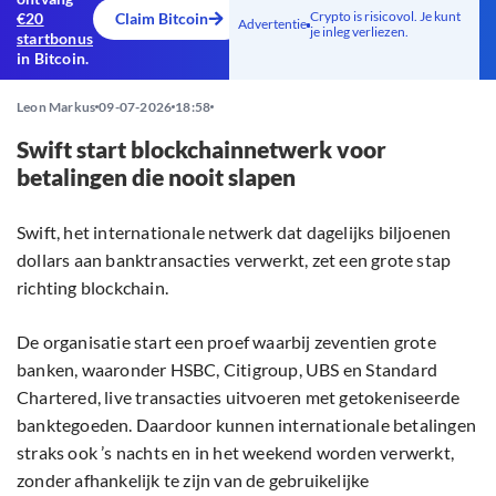
Crypto is risicovol. Je kunt
€20
Claim Bitcoin
Advertentie
je inleg verliezen.
startbonus
in Bitcoin.
Leon Markus
09-07-2026
18:58
Swift start blockchainnetwerk voor
betalingen die nooit slapen
Swift, het internationale netwerk dat dagelijks biljoenen
dollars aan banktransacties verwerkt, zet een grote stap
richting blockchain.
De organisatie start een proef waarbij zeventien grote
banken, waaronder HSBC, Citigroup, UBS en Standard
Chartered, live transacties uitvoeren met getokeniseerde
banktegoeden. Daardoor kunnen internationale betalingen
straks ook ’s nachts en in het weekend worden verwerkt,
zonder afhankelijk te zijn van de gebruikelijke